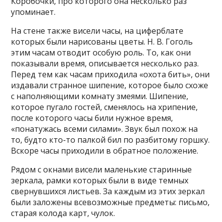
Коробочки, про которого она несколько раз
упоминает.
На стене также висели часы, на циферблате
которых были нарисованы цветы. Н. В. Гоголь
этим часам отводит особую роль. То, как они
показывали время, описывается несколько раз.
Перед тем как часам приходила «охота бить», они
издавали странное шипение, которое было схоже
с наполняющими комнату змеями. Шипение,
которое пугало гостей, сменялось на хрипение,
после которого часы били нужное время,
«понатужась всеми силами». Звук был похож на
то, будто кто-то палкой бил по разбитому горшку.
Вскоре часы приходили в обратное положение.
Рядом с окнами висели маленькие старинные
зеркала, рамки которых были в виде темных
свернувшихся листьев. За каждым из этих зеркал
были заложены всевозможные предметы: письмо,
старая колода карт, чулок.