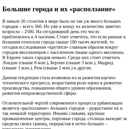
Большие города и их «расползание»
В начале 20 столетия в мире было не так уж много больших
городов – всего 360. Но уже к концу их количество заметно
возросло – 2500. На сегодняшний день это число
приблизилось к 4 тысячам. Стоит отметить, что если раньше к
большим относили города свыше 100 тысяч жителей, то
сегодня исследования «крутятся» главным образом вокруг
городов-миллионеров с населением свыше одного миллиона.
В Европе таких городов немало. Среди них стоит отметить
Лондон (свыше 8 млн.), Берлин (свыше 3 млн.), Мадрид
(свыше 3 млн.), Рим (свыше 2 млн.) и другие.
Данная тенденция стала возможна из-за развития научно-
технического прогресса, возрастания роли науки в развитии
производства, повышения общего уровня образования,
развития непроизводственной сферы.
Отличительной чертой современного процесса урбанизации
является «расползание» больших городов – разрастание их и
так немалой территории. Иными словами, крупные
промышленные центры, портовые города, столицы выходят за
пределы своих границ, перерастая в нечто большее –
городскую агломерацию.