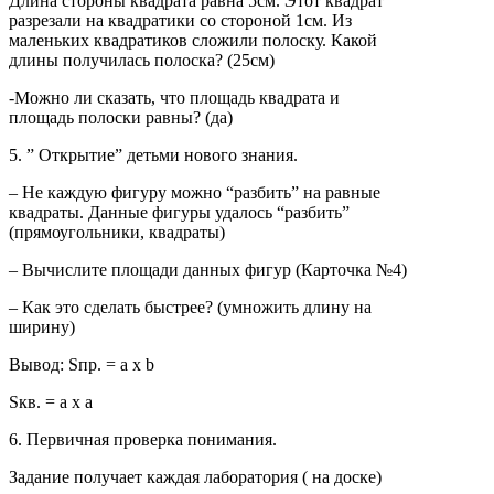
Длина стороны квадрата равна 5см. Этот квадрат
разрезали на квадратики со стороной 1см. Из
маленьких квадратиков сложили полоску. Какой
длины получилась полоска? (25см)
-Можно ли сказать, что площадь квадрата и
площадь полоски равны? (да)
5. ” Открытие” детьми нового знания.
– Не каждую фигуру можно “разбить” на равные
квадраты. Данные фигуры удалось “разбить”
(прямоугольники, квадраты)
– Вычислите площади данных фигур (Карточка №4)
– Как это сделать быстрее? (умножить длину на
ширину)
Вывод: Sпр. = a x b
Sкв. = a x a
6. Первичная проверка понимания.
Задание получает каждая лаборатория ( на доске)