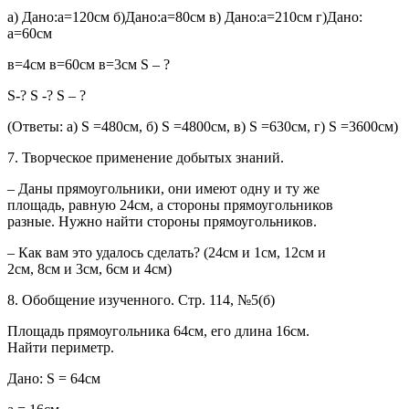
а) Дано:а=120см б)Дано:а=80см в) Дано:а=210см г)Дано:
а=60см
в=4см в=60см в=3см S – ?
S-? S -? S – ?
(Ответы: а) S =480см, б) S =4800см, в) S =630см, г) S =3600см)
7. Творческое применение добытых знаний.
– Даны прямоугольники, они имеют одну и ту же
площадь, равную 24см, а стороны прямоугольников
разные. Нужно найти стороны прямоугольников.
– Как вам это удалось сделать? (24см и 1см, 12см и
2см, 8см и 3см, 6см и 4см)
8. Обобщение изученного. Стр. 114, №5(б)
Площадь прямоугольника 64см, его длина 16см.
Найти периметр.
Дано: S = 64см