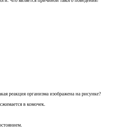
ги. Что яв­ля­ет­ся при­чи­ной та­ко­го по­ве­де­ния?
ая ре­ак­ция ор­га­низ­ма изоб­ра­же­на на ри­сун­ке?
жи­ма­ет­ся в ко­мо­чек.
сто­я­ни­ем.