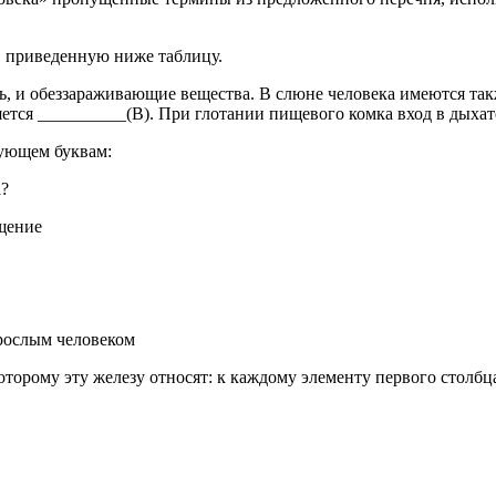
в при­ве­ден­ную ниже таб­ли­цу.
, и обез­за­ра­жи­ва­ю­щие ве­ще­ства. В слюне че­ло­ве­ка име­ют­ся т
я­ет­ся __________(В). При гло­та­нии пи­ще­во­го комка вход в ды­ха­т
ву­ю­щем бук­вам:
а?
­ще­ние
рос­лым че­ло­ве­ком
то­ро­му эту же­ле­зу от­но­сят: к каж­до­му эле­мен­ту пер­во­го столб­ц