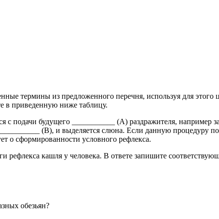
ен­ные тер­ми­ны из пред­ло­жен­но­го пе­реч­ня, ис­поль­зуя для этого
те в при­ве­ден­ную ниже таб­ли­цу.
а­ет­ся с по­да­чи бу­ду­ще­го ___________ (А) раз­дра­жи­те­ля, на­при
__________ (В), и вы­де­ля­ет­ся слюна. Если дан­ную про­це­ду­ру по­
ет о сфор­ми­ро­ван­но­сти услов­но­го ре­флек­са.
и ре­флек­са кашля у че­ло­ве­ка. В от­ве­те за­пи­ши­те со­от­вет­ству­ю
раз­ных обе­зьян?