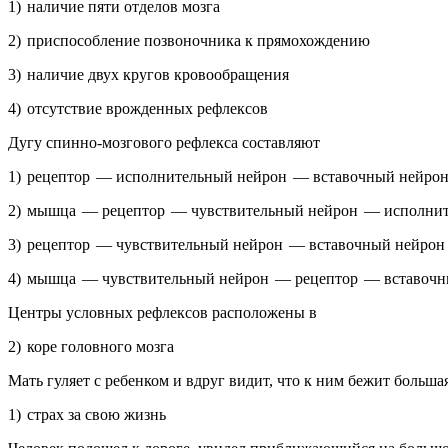
1) на­ли­чие пяти от­де­лов мозга
2) при­спо­соб­ле­ние по­зво­ноч­ни­ка к пря­мо­хож­де­нию
3) на­ли­чие двух кру­гов кро­во­об­ра­ще­ния
4) от­сут­ствие врож­ден­ных ре­флек­сов
Дугу спин­но-моз­го­во­го ре­флек­са со­став­ля­ют
1) ре­цеп­тор — ис­пол­ни­тель­ный ней­рон — вста­воч­ный ней­
2) мышца — ре­цеп­тор — чув­стви­тель­ный ней­рон — ис­пол­ни­
3) ре­цеп­тор — чув­стви­тель­ный ней­рон — вста­воч­ный ней­р
4) мышца — чув­стви­тель­ный ней­рон — ре­цеп­тор — вста­воч­н
Цен­тры услов­ных ре­флек­сов рас­по­ло­же­ны в
2) коре го­лов­но­го мозга
Мать гу­ля­ет с ре­бен­ком и вдруг видит, что к ним бежит боль­шая со
1) страх за свою жизнь