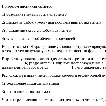
При­ме­ром ин­стинк­та яв­ля­ет­ся
1) объ­еда­ние ги­е­на­ми трупа жи­вот­но­го
2) дви­же­ние рыбок к корму при по­сту­ки­ва­нии по ак­ва­ри­уму
3) под­жи­ма­ние хво­ста у собак при ис­пу­ге
4) танец пчел – спо­соб об­ме­на ин­фор­ма­ци­ей
Вставь­те в текст «Фор­ми­ро­ва­ние услов­но­го ре­флек­са» про­пу­щ
ве­тов, а затем по­лу­чив­шу­ю­ся по­сле­до­ва­тель­ность цифр впи­ши­
Вы­ра­бот­ка услов­но­го слю­но­от­де­ли­тель­но­го ре­флек­са на­чи­н
___________ (Б) раз­дра­жи­тель. Пища вы­зы­ва­ет воз­буж­де­ние в _
ще­вым цен­тра­ми об­ра­зу­ет­ся ___________ (Г), что сви­де­тель­ству­
Рас­по­ло­жи­те в пра­виль­ном по­ряд­ке эле­мен­ты ре­флек­тор­ной дуг
1) со­кра­ще­ние ды­ха­тель­ных мышц
3) центр про­дол­го­ва­то­го мозга
Что из пе­ре­чис­лен­но­го ниже от­ли­ча­ет че­ло­ве­ка от че­ло­ве­ко­об­