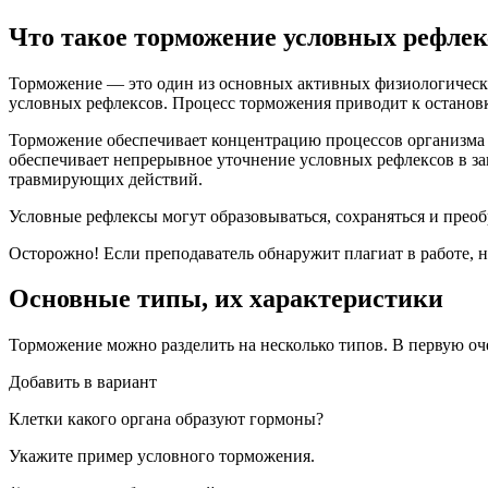
Что такое торможение условных рефлек
Торможение — это один из основных активных физиологическ
условных рефлексов. Процесс торможения приводит к остановк
Торможение обеспечивает концентрацию процессов организма 
обеспечивает непрерывное уточнение условных рефлексов в за
травмирующих действий.
Условные рефлексы могут образовываться, сохраняться и прео
Осторожно! Если преподаватель обнаружит плагиат в работе, н
Основные типы, их характеристики
Торможение можно разделить на несколько типов. В первую оче
Добавить в вариант
Клет­ки ка­ко­го ор­га­на об­ра­зу­ют гор­мо­ны?
Ука­жи­те при­мер услов­но­го тор­мо­же­ния.