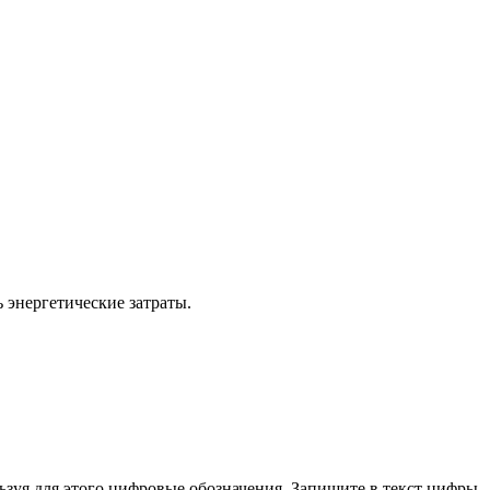
энер­ге­ти­че­ские за­тра­ты.
оль­зуя для этого циф­ро­вые обо­зна­че­ния. За­пи­ши­те в текст цифры