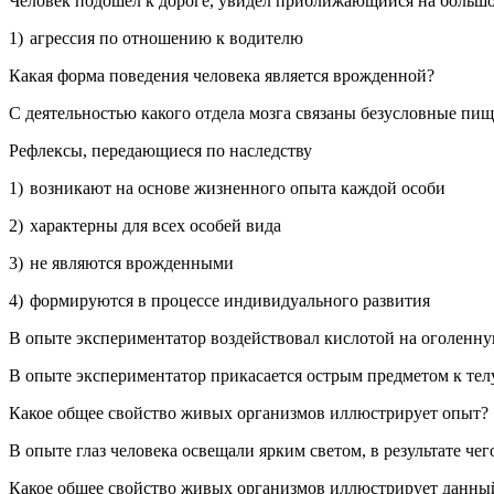
Че­ло­век по­до­шел к до­ро­ге, уви­дел при­бли­жа­ю­щий­ся на боль­шой
1) агрес­сия по от­но­ше­нию к во­ди­те­лю
Какая форма по­ве­де­ния че­ло­ве­ка яв­ля­ет­ся врож­ден­ной?
С де­я­тель­но­стью ка­ко­го от­де­ла мозга свя­за­ны без­услов­ные пи­
Ре­флек­сы, пе­ре­да­ю­щи­е­ся по на­след­ству
1) воз­ни­ка­ют на ос­но­ве жиз­нен­но­го опыта каж­дой особи
2) ха­рак­тер­ны для всех осо­бей вида
3) не яв­ля­ют­ся врож­ден­ны­ми
4) фор­ми­ру­ют­ся в про­цес­се ин­ди­ви­ду­аль­но­го раз­ви­тия
В опыте экс­пе­ри­мен­та­тор воз­дей­ство­вал кис­ло­той на ого­лен­н
В опыте экс­пе­ри­мен­та­тор при­ка­са­ет­ся ост­рым пред­ме­том к те
Какое общее свой­ство живых ор­га­низ­мов ил­лю­стри­ру­ет опыт?
В опыте глаз че­ло­ве­ка осве­ща­ли ярким све­том, в ре­зуль­та­те чего
Какое общее свой­ство живых ор­га­низ­мов ил­лю­стри­ру­ет дан­н