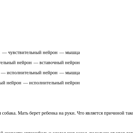
рон — чув­стви­тель­ный ней­рон — мышца
тель­ный ней­рон — вста­воч­ный ней­рон
он — ис­пол­ни­тель­ный ней­рон — мышца
ый ней­рон — ис­пол­ни­тель­ный ней­рон
­ба­ка. Мать берет ре­бен­ка на руки. Что яв­ля­ет­ся при­чи­ной та­ко­