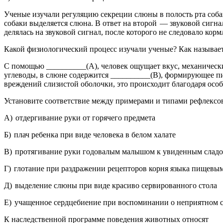
Уче­ные изу­ча­ли ре­гу­ля­цию сек­ре­ции слюны в по­лость рта со­б
со­ба­ки вы­де­ля­ет­ся слюна. В ответ на вто­рой — зву­ко­вой сиг­н
де­ля­лась на зву­ко­вой сиг­нал, после ко­то­ро­го не сле­до­ва­ло корм­
Какой фи­зио­ло­ги­че­ский про­цесс изу­ча­ли уче­ные? Как на­зы­ва­е
С по­мо­щью __________(А), че­ло­век ощу­ща­ет вкус, ме­ха­ни­че­ск
уг­ле­во­ды, в слюне со­дер­жит­ся __________(В), фор­ми­ру­ю­щее пи
вре­жде­ний сли­зи­стой обо­лоч­ки, это про­ис­хо­дит бла­го­да­ря о
Уста­но­ви­те со­от­вет­ствие между при­ме­ра­ми и ти­па­ми ре­флек­со
А) от­дер­ги­ва­ние руки от го­ря­че­го пред­ме­та
Б) плач ре­бен­ка при виде че­ло­ве­ка в белом ха­ла­те
В) про­тя­ги­ва­ние руки го­до­ва­лым ма­лы­шом к уви­ден­ным сла­до
Г) гло­та­ние при раз­дра­же­нии ре­цеп­то­ров корня языка пи­ще­вы
Д) вы­де­ле­ние слюны при виде кра­си­во сер­ви­ро­ван­но­го стола
Е) уча­щен­ное серд­це­би­е­ние при вос­по­ми­на­нии о не­при­ят­ном 
К на­след­ствен­ной про­грам­ме по­ве­де­ния жи­вот­ных от­но­сят