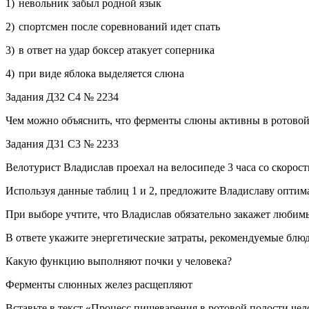
1) не­воль­ник забыл род­ной язык
2) спортс­мен после со­рев­но­ва­ний идет спать
3) в ответ на удар бок­сер ата­ку­ет со­пер­ни­ка
4) при виде яб­ло­ка вы­де­ля­ет­ся слюна
Задания Д32 C4 № 2234
Чем можно объ­яс­нить, что фер­мен­ты слюны ак­тив­ны в ро­то­вой п
Задания Д31 C3 № 2233
Ве­ло­ту­рист Вла­ди­слав про­ехал на ве­ло­си­пе­де 3 часа со ско­ро­с
Ис­поль­зуя дан­ные таб­лиц 1 и 2, пред­ло­жи­те Вла­ди­сла­ву оп­ти­ма
При вы­бо­ре учти­те, что Вла­ди­слав обя­за­тель­но за­ка­жет лю­би­
В от­ве­те ука­жи­те энер­ге­ти­че­ские за­тра­ты, ре­ко­мен­ду­е­мые б
Какую функ­цию вы­пол­ня­ют почки у че­ло­ве­ка?
Фер­мен­ты слюн­ных желез рас­щеп­ля­ют
Вставь­те в текст «Про­цесс пи­ще­ва­ре­ния в ро­то­вой по­ло­сти че­