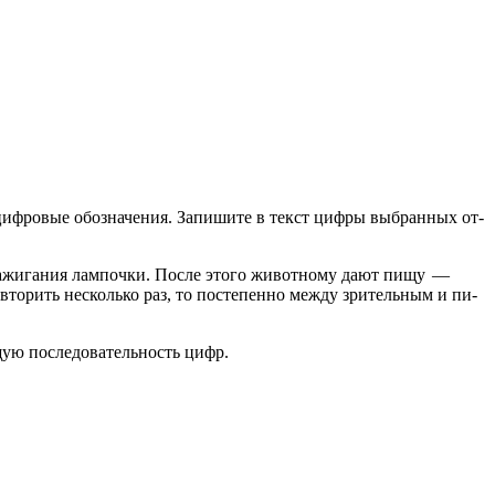
 циф­ро­вые обо­зна­че­ния. За­пи­ши­те в текст цифры вы­бран­ных от­
­мер за­жи­га­ния лам­поч­ки. После этого жи­вот­но­му дают пищу —
вто­рить не­сколь­ко раз, то по­сте­пен­но между зри­тель­ным и пи­
­щую по­сле­до­ва­тель­ность цифр.