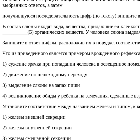
вы­бран­ных от­ве­тов, а затем
по­лу­чив­шу­ю­ся по­сле­до­ва­тель­ность цифр (по тек­сту) впи­ши­те 
В со­став слюны вхо­дят вода, ве­ще­ства, при­да­ю­щие ей клей­кость
__________(Б) ор­га­ни­че­ских ве­ществ. У че­ло­ве­ка слюна вы­де­л
За­пи­ши­те в ответ цифры, рас­по­ло­жив их в по­ряд­ке, со­от­вет­ст
Что из при­ве­ден­но­го яв­ля­ет­ся при­ме­ром врож­ден­но­го ре­флек­с
1) суже­ние зрач­ка при по­па­да­нии че­ло­ве­ка в осве­щен­ное по­ме
2) дви­же­ние по пе­ше­ход­но­му пе­ре­хо­ду
3) вы­де­ле­ние слюны на запах пищи
4) воз­ник­но­ве­ние обиды у ре­бен­ка на за­ме­ча­ния, сде­лан­ные вз
Уста­но­ви­те со­от­вет­ствие между на­зва­ни­ем же­ле­зы и типом, к ко­
1) же­ле­зы внеш­ней сек­ре­ции
2) же­ле­зы внут­рен­ней сек­ре­ции
3) же­ле­зы сме­шан­ной сек­ре­ции