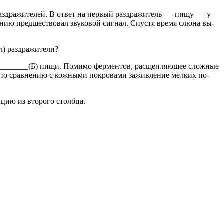
 раз­дра­жи­те­лей. В ответ на пер­вый раз­дра­жи­тель — пищу — у
ле­нию пред­ше­ство­вал зву­ко­вой сиг­нал. Спу­стя время слюна вы­
) раз­дра­жи­те­ли?
__________(Б) пищи. По­ми­мо фер­мен­тов, рас­щеп­ля­ю­щее слож­ные
 по срав­не­нию с кож­ны­ми по­кро­ва­ми за­жив­ле­ние мел­ких по­
и­цию из вто­ро­го столб­ца.