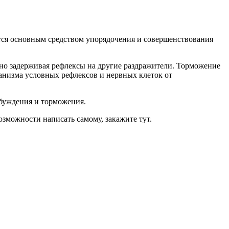
тся основным средством упорядочения и совершенствования
но задерживая рефлексы на другие раздражители. Торможение
анизма условных рефлексов и нервных клеток от
збуждения и торможения.
озможности написать самому, закажите тут.