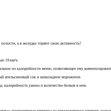
о­ло­сти, а в же­луд­ке те­ря­ют свою ак­тив­ность?
тью 19 км/ч.
ль­ное по ка­ло­рий­но­сти меню, поз­во­ля­ю­щее ему ком­пен­си­ро­вать 
мый апель­си­но­вый сок и шо­ко­лад­ное мо­ро­же­ное.
люда, ка­ло­рий­ность ужина и ко­ли­че­ство бел­ков в нем.
ло­ве­ка» про­пу­щен­ные тер­ми­ны из пред­ло­жен­но­го пе­реч­ня, ис­п