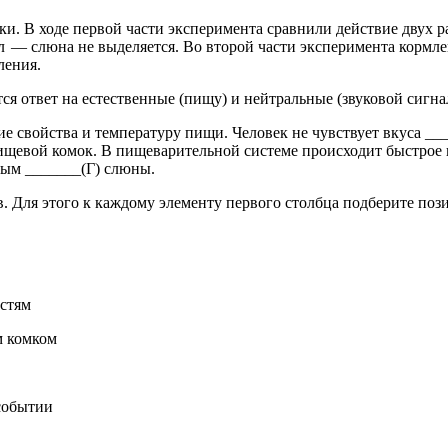
а­ки. В ходе пер­вой части экс­пе­ри­мен­та срав­ни­ли дей­ствие двух
ал — слюна не вы­де­ля­ет­ся. Во вто­рой части экс­пе­ри­мен­та корм­
ле­ния.
т­ся ответ на есте­ствен­ные (пищу) и ней­траль­ные (зву­ко­вой сиг­нал
ие свой­ства и тем­пе­ра­ту­ру пищи. Че­ло­век не чув­ству­ет вкуса 
­ще­вой комок. В пи­ще­ва­ри­тель­ной си­сте­ме про­ис­хо­дит быст­рое
со­бым _______(Г) слюны.
в. Для этого к каж­до­му эле­мен­ту пер­во­го столб­ца под­бе­ри­те по­з
­стям
м ком­ком
со­бы­тии