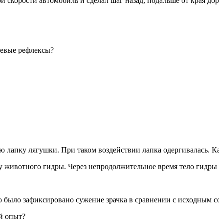
 ско­ро­сти ав­то­мо­биль и сде­лал шаг назад, по­даль­ше от края до­ро­
ще­вые ре­флек­сы?
ую лапку ля­гуш­ки. При таком воз­дей­ствии лапка одер­ги­ва­лась. Как
лу жи­вот­но­го гидры. Через не­про­дол­жи­тель­ное время тело гидры с
 было за­фик­си­ро­ва­но суже­ние зрач­ка в срав­не­нии с ис­ход­ным со­
ый опыт?