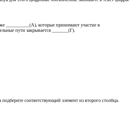
акже __________(А), ко­то­рые при­ни­ма­ют уча­стие в
ель­ные пути за­кры­ва­ет­ся _______(Г).
а под­бе­ри­те со­от­вет­ству­ю­щий эле­мент из вто­ро­го столб­ца.