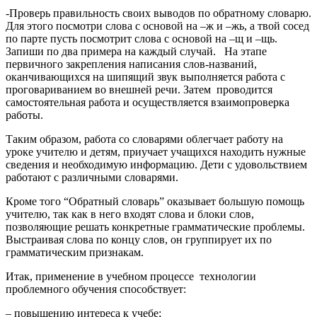
-Проверь правильность своих выводов по обратному словарю.
Для этого посмотри слова с основой на –ж и –жь, а твой сосед
по парте пусть посмотрит слова с основой на –щ и –щь.
Запиши по два примера на каждый случай. На этапе
первичного закрепления написания слов-названий,
оканчивающихся на шипящий звук выполняется работа с
проговариванием во внешней речи. Затем проводится
самостоятельная работа и осуществляется взаимопроверка
работы.
Таким образом, работа со словарями облегчает работу на
уроке учителю и детям, приучает учащихся находить нужные
сведения и необходимую информацию. Дети с удовольствием
работают с различными словарями.
Кроме того “Обратный словарь” оказывает большую помощь
учителю, так как в него входят слова и блоки слов,
позволяющие решать конкретные грамматические проблемы.
Выстраивая слова по концу слов, он группирует их по
грамматическим признакам.
Итак, применение в учебном процессе технологии
проблемного обучения способствует:
– повышению интереса к учебе;