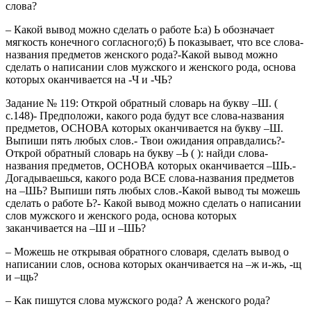
слова?
– Какой вывод можно сделать о работе Ь:а) Ь обозначает
мягкость конечного согласного;б) Ь показывает, что все слова-
названия предметов женского рода?-Какой вывод можно
сделать о написании слов мужского и женского рода, основа
которых оканчивается на -Ч и -ЧЬ?
Задание № 119: Открой обратный словарь на букву –Ш. (
с.148)- Предположи, какого рода будут все слова-названия
предметов, ОСНОВА которых оканчивается на букву –Ш.
Выпиши пять любых слов.- Твои ожидания оправдались?-
Открой обратный словарь на букву –Ь ( ): найди слова-
названия предметов, ОСНОВА которых оканчивается –ШЬ.-
Догадываешься, какого рода ВСЕ слова-названия предметов
на –ШЬ? Выпиши пять любых слов.-Какой вывод ты можешь
сделать о работе Ь?- Какой вывод можно сделать о написании
слов мужского и женского рода, основа которых
заканчивается на –Ш и –ШЬ?
– Можешь не открывая обратного словаря, сделать вывод о
написании слов, основа которых оканчивается на –ж и-жь, -щ
и –щь?
– Как пишутся слова мужского рода? А женского рода?