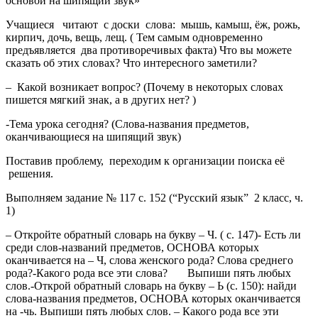
основой на шипящий звук»
Учащиеся читают с доски слова: мышь, камыш, ёж, рожь,
кирпич, дочь, вещь, лещ. ( Тем самым одновременно
предъявляется два противоречивых факта) Что вы можете
сказать об этих словах? Что интересного заметили?
– Какой возникает вопрос? (Почему в некоторых словах
пишется мягкий знак, а в других нет? )
-Тема урока сегодня? (Слова-названия предметов,
оканчивающиеся на шипящий звук)
Поставив проблему, переходим к организации поиска её
решения.
Выполняем задание № 117 с. 152 (“Русский язык” 2 класс, ч.
1)
– Откройте обратный словарь на букву – Ч. ( с. 147)- Есть ли
среди слов-названий предметов, ОСНОВА которых
оканчивается на – Ч, слова женского рода? Слова среднего
рода?-Какого рода все эти слова? Выпиши пять любых
слов.-Открой обратный словарь на букву – Ь (с. 150): найди
слова-названия предметов, ОСНОВА которых оканчивается
на -чь. Выпиши пять любых слов. – Какого рода все эти