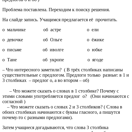
Проблема поставлена. Переходим к поиску решения.
На слайде запись. Учащимся предлагается её прочитать.
о мальчике об астре о ели
о девочке об Ольге о ёжике
о письме об иволге о юбке
о Тане об укропе о ягоде
– Что интересного заметили? ( В трёх столбиках написаны
существительные с предлогом. Предлоги только разные: в 1 и
3 столбиках – предлог о, а во втором – об)
– Что можете сказать о словах в 1 столбике? Почему с
этими словами употребляется предлог о? (Они начинаются с
согласной )
– Что можете сказать о словах 2 и 3 столбиков? ( Слова в
обоих столбиках начинаются с буквы гласного, а пишутся
почему-то с разными предлогами).
Затем учащиеся догадываются, что слова 3 столбика