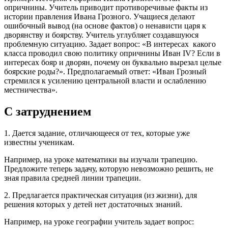
опричнины. Учитель приводит противоречивые факты из
истории правления Ивана Грозного. Учащиеся делают
ошибочный вывод (на основе фактов) о ненависти царя к
дворянству и боярству. Учитель углубляет создавшуюся
проблемную ситуацию. Задает вопрос: «В интересах какого
класса проводил свою политику опричнины Иван IV? Если в
интересах бояр и дворян, почему он буквально вырезал целые
боярские роды?». Предполагаемый ответ: «Иван Грозный
стремился к усилению центральной власти и ослаблению
местничества».
С затруднением
1. Дается задание, отличающееся от тех, которые уже
известны ученикам.
Например, на уроке математики вы изучали трапецию.
Предложите теперь задачу, которую невозможно решить, не
зная правила средней линии трапеции.
2. Предлагается практическая ситуация (из жизни), для
решения которых у детей нет достаточных знаний.
Например, на уроке географии учитель задает вопрос: