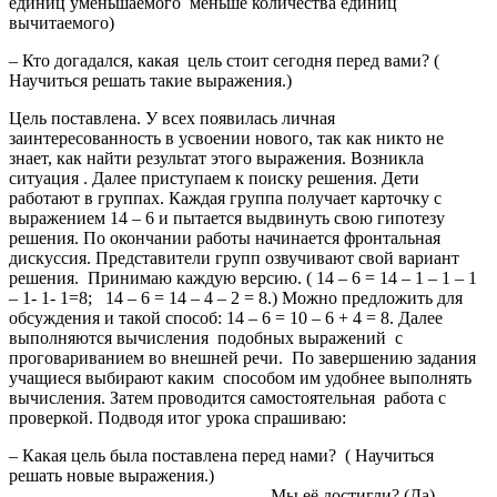
единиц уменьшаемого меньше количества единиц
вычитаемого)
– Кто догадался, какая цель стоит сегодня перед вами? (
Научиться решать такие выражения.)
Цель поставлена. У всех появилась личная
заинтересованность в усвоении нового, так как никто не
знает, как найти результат этого выражения. Возникла
ситуация . Далее приступаем к поиску решения. Дети
работают в группах. Каждая группа получает карточку с
выражением 14 – 6 и пытается выдвинуть свою гипотезу
решения. По окончании работы начинается фронтальная
дискуссия. Представители групп озвучивают свой вариант
решения. Принимаю каждую версию. ( 14 – 6 = 14 – 1 – 1 – 1
– 1- 1- 1=8; 14 – 6 = 14 – 4 – 2 = 8.) Можно предложить для
обсуждения и такой способ: 14 – 6 = 10 – 6 + 4 = 8. Далее
выполняются вычисления подобных выражений с
проговариванием во внешней речи. По завершению задания
учащиеся выбирают каким способом им удобнее выполнять
вычисления. Затем проводится самостоятельная работа с
проверкой. Подводя итог урока спрашиваю:
– Какая цель была поставлена перед нами? ( Научиться
решать новые выражения.)
– Мы её достигли? (Да)