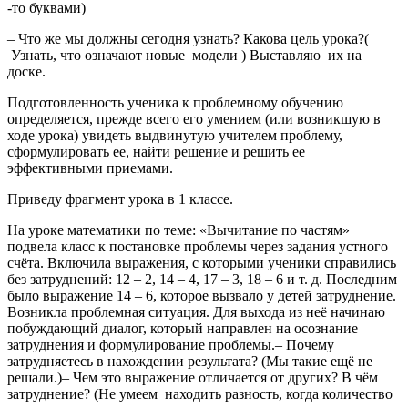
-то буквами)
– Что же мы должны сегодня узнать? Какова цель урока?(
Узнать, что означают новые модели ) Выставляю их на
доске.
Подготовленность ученика к проблемному обучению
определяется, прежде всего его умением (или возникшую в
ходе урока) увидеть выдвинутую учителем проблему,
сформулировать ее, найти решение и решить ее
эффективными приемами.
Приведу фрагмент урока в 1 классе.
На уроке математики по теме: «Вычитание по частям»
подвела класс к постановке проблемы через задания устного
счёта. Включила выражения, с которыми ученики справились
без затруднений: 12 – 2, 14 – 4, 17 – 3, 18 – 6 и т. д. Последним
было выражение 14 – 6, которое вызвало у детей затруднение.
Возникла проблемная ситуация. Для выхода из неё начинаю
побуждающий диалог, который направлен на осознание
затруднения и формулирование проблемы.– Почему
затрудняетесь в нахождении результата? (Мы такие ещё не
решали.)– Чем это выражение отличается от других? В чём
затруднение? (Не умеем находить разность, когда количество