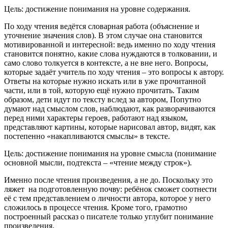
Цель: достижение понимания на уровне содержания.
По ходу чтения ведётся словарная работа (объяснение и
уточнение значения слов). В этом случае она становится
мотивированной и интересной: ведь именно по ходу чтения
становится понятно, какие слова нуждаются в толковании, и
само слово толкуется в контексте, а не вне него. Вопросы,
которые задаёт учитель по ходу чтения – это вопросы к автору.
Ответы на которые нужно искать или в уже прочитанной
части, или в той, которую ещё нужно прочитать. Таким
образом, дети идут по тексту вслед за автором, Попутно
думают над смыслом слов, наблюдают, как разворачиваются
перед ними характеры героев, работают над языком,
представляют картины, которые нарисовал автор, видят, как
постепенно «накапливаются смыслы» в тексте.
Цель: достижение понимания на уровне смысла (понимание
основной мысли, подтекста – «чтение между строк»).
Именно после чтения произведения, а не до. Поскольку это
ляжет на подготовленную почву: ребёнок сможет соотнести
её с тем представлением о личности автора, которое у него
сложилось в процессе чтения. Кроме того, грамотно
построенный рассказ о писателе только углубит понимание
произведения.