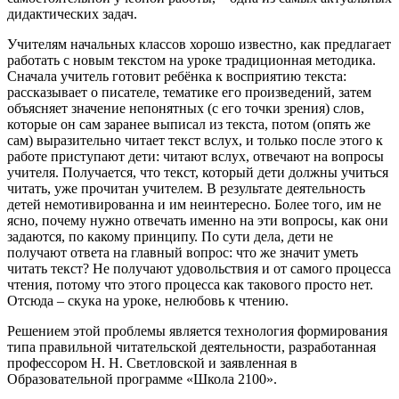
дидактических задач.
Учителям начальных классов хорошо известно, как предлагает
работать с новым текстом на уроке традиционная методика.
Сначала учитель готовит ребёнка к восприятию текста:
рассказывает о писателе, тематике его произведений, затем
объясняет значение непонятных (с его точки зрения) слов,
которые он сам заранее выписал из текста, потом (опять же
сам) выразительно читает текст вслух, и только после этого к
работе приступают дети: читают вслух, отвечают на вопросы
учителя. Получается, что текст, который дети должны учиться
читать, уже прочитан учителем. В результате деятельность
детей немотивированна и им неинтересно. Более того, им не
ясно, почему нужно отвечать именно на эти вопросы, как они
задаются, по какому принципу. По сути дела, дети не
получают ответа на главный вопрос: что же значит уметь
читать текст? Не получают удовольствия и от самого процесса
чтения, потому что этого процесса как такового просто нет.
Отсюда – скука на уроке, нелюбовь к чтению.
Решением этой проблемы является технология формирования
типа правильной читательской деятельности, разработанная
профессором Н. Н. Светловской и заявленная в
Образовательной программе «Школа 2100».