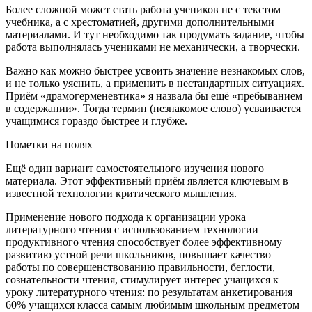
Более сложной может стать работа учеников не с текстом
учебника, а с хрестоматией, другими дополнительными
материалами. И тут необходимо так продумать задание, чтобы
работа выполнялась учениками не механически, а творчески.
Важно как можно быстрее усвоить значение незнакомых слов,
и не только уяснить, а применить в нестандартных ситуациях.
Приём «драмогерменевтика» я назвала бы ещё «пребыванием
в содержании». Тогда термин (незнакомое слово) усваивается
учащимися гораздо быстрее и глубже.
Пометки на полях
Ещё один вариант самостоятельного изучения нового
материала. Этот эффективный приём является ключевым в
известной технологии критического мышления.
Применение нового подхода к организации урока
литературного чтения с использованием технологии
продуктивного чтения способствует более эффективному
развитию устной речи школьников, повышает качество
работы по совершенствованию правильности, беглости,
сознательности чтения, стимулирует интерес учащихся к
уроку литературного чтения: по результатам анкетирования
60% учащихся класса самым любимым школьным предметом