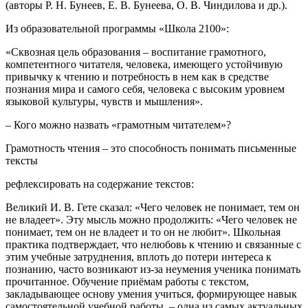
(авторы Р. Н. Бунеев, Е. В. Бунеева, О. В. Чиндилова и др.).
Из образовательной программы «Школа 2100»:
«Сквозная цель образования – воспитание грамотного,
компетентного читателя, человека, имеющего устойчивую
привычку к чтению и потребность в нем как в средстве
познания мира и самого себя, человека с высоким уровнем
языковой культуры, чувств и мышления».
– Кого можно назвать «грамотным читателем»?
Грамотность чтения – это способность понимать письменные
тексты
рефлексировать на содержание текстов:
Великий И. В. Гете сказал: «Чего человек не понимает, тем он
не владеет». Эту мысль можно продолжить: «Чего человек не
понимает, тем он не владеет и то он не любит». Школьная
практика подтверждает, что нелюбовь к чтению и связанные с
этим учебные затруднения, вплоть до потери интереса к
познанию, часто возникают из-за неумения ученика понимать
прочитанное. Обучение приёмам работы с текстом,
закладывающее основу умения учиться, формирующее навык
самостоятельной учебной работы, – одна из самых актуальных