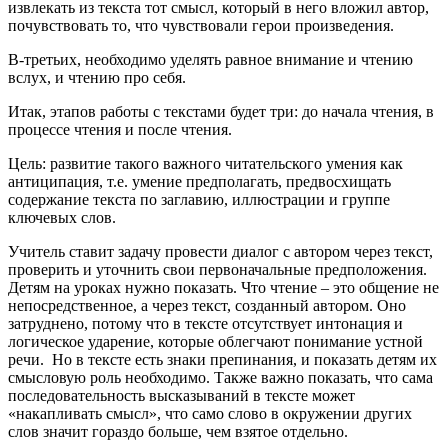
извлекать из текста тот смысл, который в него вложил автор,
почувствовать то, что чувствовали герои произведения.
В-третьих, необходимо уделять равное внимание и чтению
вслух, и чтению про себя.
Итак, этапов работы с текстами будет три: до начала чтения, в
процессе чтения и после чтения.
Цель: развитие такого важного читательского умения как
антиципация, т.е. умение предполагать, предвосхищать
содержание текста по заглавию, иллюстрации и группе
ключевых слов.
Учитель ставит задачу провести диалог с автором через текст,
проверить и уточнить свои первоначальные предположения.
Детям на уроках нужно показать. Что чтение – это общение не
непосредственное, а через текст, созданный автором. Оно
затруднено, потому что в тексте отсутствует интонация и
логическое ударение, которые облегчают понимание устной
речи. Но в тексте есть знаки препинания, и показать детям их
смысловую роль необходимо. Также важно показать, что сама
последовательность высказываний в тексте может
«накапливать смысл», что само слово в окружении других
слов значит гораздо больше, чем взятое отдельно.