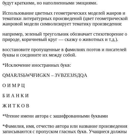
будут краткими, но наполненными эмоциями.
Использование цветных геометрических моделей жанров и
тематики литературных произведений (цвет геометрической
жанровой модели символизирует тематику произведения:
например, зеленый треугольник обозначает стихотворение о
природе, коричневый круг — сказку о животных и т.д.).
восстановите пропущенные в фамилиях поэтов и писателей
буквы и соедините их между собой.
*Исключение иностранных букв:
QМАRЛSЬWЧFИGКN – ЗVВZЕЗJSДQА
О И М Р Ц
Б И А Н К И
Ж И Т К О В
*Чтение имени автора с зашифрованными буквами
*Фамилия, имя, отчество автора или название произведения
записываются с пропуском гласных букв. Учащиеся должны