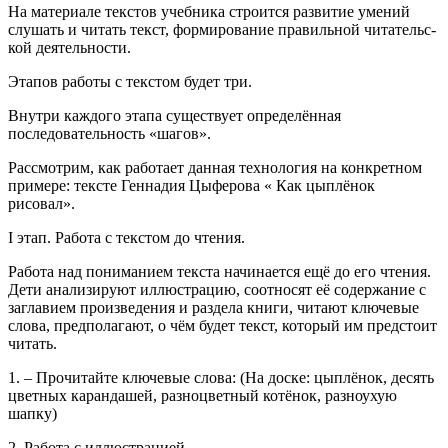
На материале текстов учебника строится развитие умений
слушать и читать текст, формирование правильной читательс­
кой деятельности.
Этапов работы с текстом будет три.
Внутри каждого этапа существует определённая
последовательность «шагов».
Рассмотрим, как работает данная технология на конкретном
примере: тексте Геннадия Цыферова « Как цыплёнок
рисовал».
I этап. Работа с текстом до чтения.
Работа над пониманием текста начинается ещё до его чтения.
Дети анализируют иллюстрацию, соотносят её содержание с
заглавием произведения и раздела книги, читают ключевые
слова, предполагают, о чём будет текст, который им предстоит
читать.
1. – Прочитайте ключевые слова: (На доске: цыплёнок, десять
цветных карандашей, разноцветный котёнок, разноухую
шапку)
2. Работа с иллюстрацией.