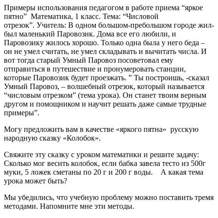
Примеры использования педагогом в работе приема “яркое
пятно” Математика, 1 класс. Тема: “Числовой
отрезок”. Учитель: В одном большом-пребольшом городе жил-
был маленький Паровозик. Дома все его любили, и
Паровозику жилось хорошо. Только одна была у него беда –
он не умел считать, не умел складывать и вычитать числа. И
вот тогда старый Умный Паровоз посоветовал ему
отправиться в путешествие и пронумеровать станции,
которые Паровозик будет проезжать. ” Ты построишь, -сказал
Умный Паровоз, – волшебный отрезок, который называется
“числовым отрезком” (тема урока). Он станет твоим верным
другом и помощником и научит решать даже самые трудные
примеры”.
Могу предложить вам в качестве «яркого пятна» русскую
народную сказку «Колобок».
Свяжите эту сказку с уроком математики и решите задачу:
Сколько мог весить колобок, если бабка завела тесто из 500г
муки, 5 ложек сметаны по 20 г и 200 г воды. А какая тема
урока может быть?
Мы убедились, что учебную проблему можно поставить тремя
методами. Напомните мне эти методы.