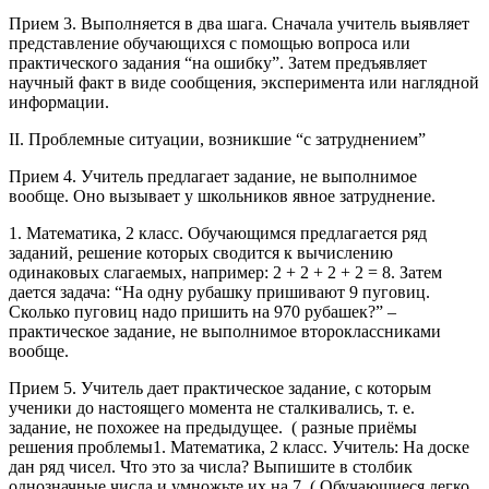
Прием 3. Выполняется в два шага. Сначала учитель выявляет
представление обучающихся с помощью вопроса или
практического задания “на ошибку”. Затем предъявляет
научный факт в виде сообщения, эксперимента или наглядной
информации.
II. Проблемные ситуации, возникшие “с затруднением”
Прием 4. Учитель предлагает задание, не выполнимое
вообще. Оно вызывает у школьников явное затруднение.
1. Математика, 2 класс. Обучающимся предлагается ряд
заданий, решение которых сводится к вычислению
одинаковых слагаемых, например: 2 + 2 + 2 + 2 = 8. Затем
дается задача: “На одну рубашку пришивают 9 пуговиц.
Сколько пуговиц надо пришить на 970 рубашек?” –
практическое задание, не выполнимое второклассниками
вообще.
Прием 5. Учитель дает практическое задание, с которым
ученики до настоящего момента не сталкивались, т. е.
задание, не похожее на предыдущее. ( разные приёмы
решения проблемы1. Математика, 2 класс. Учитель: На доске
дан ряд чисел. Что это за числа? Выпишите в столбик
однозначные числа и умножьте их на 7. ( Обучающиеся легко