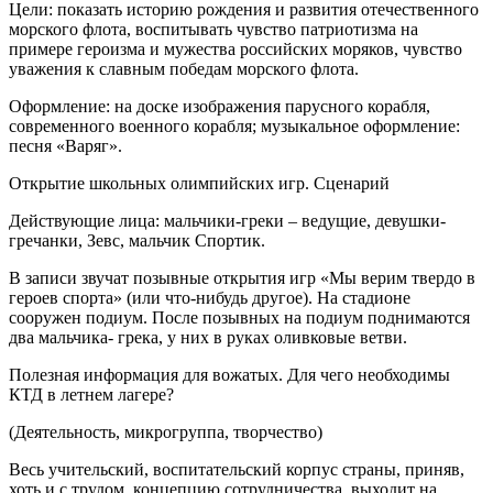
Цели: показать историю рождения и развития отечественного
морского флота, воспитывать чувство патриотизма на
примере героизма и мужества российских моряков, чувство
уважения к славным победам морского флота.
Оформление: на доске изображения парусного корабля,
современного военного корабля; музыкальное оформление:
песня «Варяг».
Открытие школьных олимпийских игр. Сценарий
Действующие лица: мальчики-греки – ведущие, девушки-
гречанки, Зевс, мальчик Спортик.
В записи звучат позывные открытия игр «Мы верим твердо в
героев спорта» (или что-нибудь другое). На стадионе
сооружен подиум. После позывных на подиум поднимаются
два мальчика- грека, у них в руках оливковые ветви.
Полезная информация для вожатых. Для чего необходимы
КТД в летнем лагере?
(Деятельность, микрогруппа, творчество)
Весь учительский, воспитательский корпус страны, приняв,
хоть и с трудом, концепцию сотрудничества, выходит на