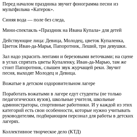
Перед началом праздника звучит фонограмма песни из
мультфильма «Катерок».
Синяя вода — поле без следа,
Мини-спектакль «Праздник на Ивана Купала» для детей
Действующие лица: Девица, Молодец, цветок Купаленка,
Цветок Иван-да-Марья, Папоротник, Леший, три девушки.
Зал надо украсить лентами и березовыми веточками; на сцене
в углах спрятать цветы Купаленку, Иван-да-Марью, там же
стоит Папоротник, слышен звук журчащей реки. Звучит
песня, выходят Молодец и Девица.
Вожатые в детском оздоровительном лагере
Поработать вожатыми в лагере едут студенты (не только
педагогических вузов), школьные учителя, школьные
администраторы, спортивные работники. И у каждой из этих
категорий есть свои особенности, которые нужно учитывать
руководителям, подбирающим персонал для работы в детских
лагерях.
Коллективное творческое дело (КТД)