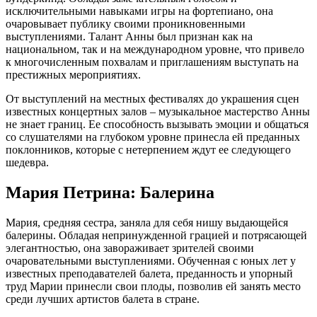
исключительными навыками игры на фортепиано, она
очаровывает публику своими проникновенными
выступлениями. Талант Анны был признан как на
национальном, так и на международном уровне, что привело
к многочисленным похвалам и приглашениям выступать на
престижных мероприятиях.
От выступлений на местных фестивалях до украшения сцен
известных концертных залов – музыкальное мастерство Анны
не знает границ. Ее способность вызывать эмоции и общаться
со слушателями на глубоком уровне принесла ей преданных
поклонников, которые с нетерпением ждут ее следующего
шедевра.
Мария Петрина: Балерина
Мария, средняя сестра, заняла для себя нишу выдающейся
балерины. Обладая непринужденной грацией и потрясающей
элегантностью, она завораживает зрителей своими
очаровательными выступлениями. Обученная с юных лет у
известных преподавателей балета, преданность и упорный
труд Марии принесли свои плоды, позволив ей занять место
среди лучших артистов балета в стране.