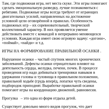
Там, где подвижная игра, нет места скуке. Эти игры помогают
сделать эмоциональную разведку, лучше познакомиться с
ребятами. Подвижные игры всегда требуют от играющих
двигательных усилий, направленных на достижение
условной цели оговорённой в правилах. Особенность
подвижных игр – их соревновательный, творческий
коллективный характер. В них проявляется умение
действовать вместе с командой в непрерывно меняющихся
условиях. Каждая игра имеет свою игровую задачу: «догони»,
«поймай», «найди» и т.д.
ИГРЫ НА ФОРМИРОВАНИЕ ПРАВИЛЬНОЙ ОСАНКИ .
Нарушение осанки – частый спутник многих хронических
заболеваний. Дефекты осанки отрицательно влияют на
деятельность сердца, желудка, печени, почек. В процессе
проведения игр надо добиваться тренировки навыков в
удержании головы и туловища в правильном положении,
правильной ходьбе (грудь вперёд, лопатки чуть сведены,
подбородок приподнят. Выработке правильной осанки
помогают игры на координацию движений, равновесия.
Прогулка – это одна из форм отдыха детей.
Существует довольно много видов прогулок, что дает