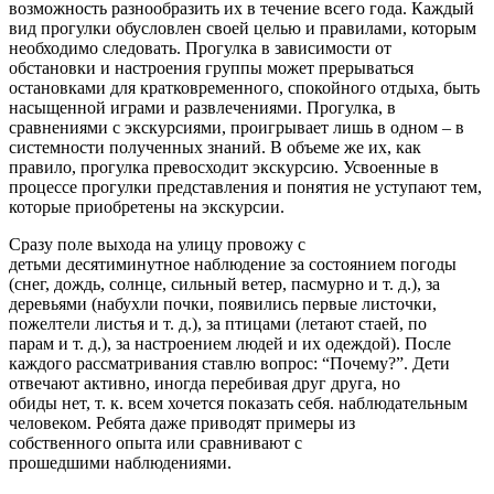
возможность разнообразить их в течение всего года. Каждый
вид прогулки обусловлен своей целью и правилами, которым
необходимо следовать. Прогулка в зависимости от
обстановки и настроения группы может прерываться
остановками для кратковременного, спокойного отдыха, быть
насыщенной играми и развлечениями. Прогулка, в
сравнениями с экскурсиями, проигрывает лишь в одном – в
системности полученных знаний. В объеме же их, как
правило, прогулка превосходит экскурсию. Усвоенные в
процессе прогулки представления и понятия не уступают тем,
которые приобретены на экскурсии.
Сразу поле выхода на улицу провожу с
детьми десятиминутное наблюдение за состоянием погоды
(снег, дождь, солнце, сильный ветер, пасмурно и т. д.), за
деревьями (набухли почки, появились первые листочки,
пожелтели листья и т. д.), за птицами (летают стаей, по
парам и т. д.), за настроением людей и их одеждой). После
каждого рассматривания ставлю вопрос: “Почему?”. Дети
отвечают активно, иногда перебивая друг друга, но
обиды нет, т. к. всем хочется показать себя. наблюдательным
человеком. Ребята даже приводят примеры из
собственного опыта или сравнивают с
прошедшими наблюдениями.