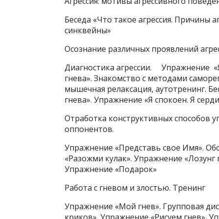
Агрессия: мотивы агрессивного поведен
Беседа «Что такое агрессия. Причины 
синквейны»
Осознание различных проявлений агре
Диагностика агрессии. Упражнение «Я
гнева». Знакомство с методами саморе
мышечная релаксация, аутотренинг. Бе
гнева». Упражнение «Я спокоен. Я серд
Отработка конструктивных способов уп
оппонентов.
Упражнение «Представь свое Имя». Об
«Разожми кулак». Упражнение «Лозунг 
Упражнение «Подарок»
Работа с гневом и злостью. Тренинг
Упражнение «Мой гнев». Групповая дис
криков». Упражнение «Рисуем гнев». У