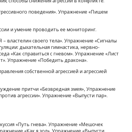
ия; способы снижения агрессии в конфликте.
агрессивного поведения». Упражнение «Пишем
ссии и умение проводить ее мониторинг.
 – властелин своего тела». Упражнение «Сигналы
гуляции: дыхательная гимнастика, нервно-
седа «Как справиться с гневом». Упражнение «Лист
ит». Упражнение «Победить дракона».
равления собственной агрессией и агрессией
суждение притчи «Безвредная змея», Упражнение
против агрессии». Упражнение «Выпусти пар».
куссия «Путь гнева». Упражнение «Мешочек
пражнение «Как я зол». Упражнение «Выпусти