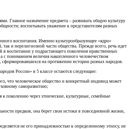
ми. Главное назначение предмета – развивать общую культуру
общности; воспитывать уважение к представителям разных
венного воспитания. Именно культурообразующее «ядро»
 так и нерелигиозной части общества. Прежде всего, речь идет
ий в воспитании у подрастающего поколения нравственных
, а с пониманием величия накопленного человечеством
й, сформировавшихся на протяжении истории разных народов.
ародов России» в 5 классе остаются следующие:
го, что человеческое общество и конкретный индивид может
духовному саморазвитию;
я к поколению через этнические, культурные, семейные
льности предков, она берет свои истоки в повседневной жизни,
еделяется не его принадлежностью к определенному этносу, не