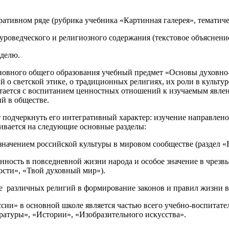
ративном ряде (рубрика учебника «Картинная галерея», тематич
уроведческого и религиозного содержания (текстовое объяснение
еделю.
новного общего образования учебный предмет «Основы духовно-
о светской этике, о традиционных религиях, их роли в культур
етается с воспитанием ценностных отношений к изучаемым явлен
й в обществе.
 подчеркнуть его интегративный характер: изучение направлено
ивается на следующие основные разделы:
значением российской культуры в мировом сообществе (раздел «
енность в повседневной жизни народа и особое значение в чре
ости», «Твой духовный мир»).
 различных религий в формирование законов и правил жизни в о
ии» в основной школе является частью всего учебно-воспитател
ратуры», «Истории», «Изобразительного искусства».