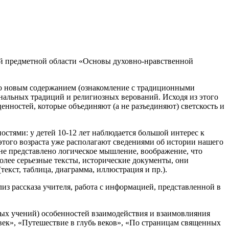
ой предметной области «Основы духовно-нравственной
ько новым содержанием (ознакомление с традиционными
нальных традиций и религиозных верований. Исходя из этого
нностей, которые объединяют (а не разъединяют) светскость и
стями: у детей 10-12 лет наблюдается большой интерес к
того возраста уже располагают сведениями об истории нашего
не представлено логическое мышление, воображение, что
олее серьезные тексты, исторические документы, они
кст, таблица, диаграмма, иллюстрация и пр.).
из рассказа учителя, работа с информацией, представленной в
ных учений) особенностей взаимодействия и взаимовлияния
век», «Путешествие в глубь веков», «По страницам священных