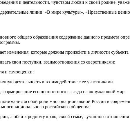
едения и деятельности, чувством любви к своей родине, уважен
одержательные линии: «В мире культуры», «Нравственные ценнос
сновного общего образования содержание данного предмета опр
программы.
ет изменения, которые должны произойти в личности субъекта 
нивать свои поступки, взаимоотношения со сверстниками;
ля и самооценки;
ичную деятельность и взаимодействие с ее участниками.
, формирование его ценностного взгляда на окружающий мир:
понимания особой роли многонациональной России в современно
 многонационального российского общества;
ории, любви к родному краю, своей семье, гуманного отношения 