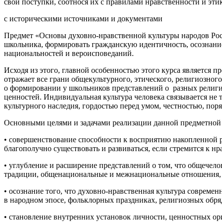
свои поступки, соотнося их с правилами нравственности и эти
с историческими источниками и документами
Предмет «Основы духовно-нравственной культуры народов Росс
школьника, формировать гражданскую идентичность, осознание
национальностей и вероисповеданий.
Исходя из этого, главной особенностью этого курса является
отражает все грани общекультурного, этического, религиозног
о формировании у школьников представлений о разных религи
ценностей. Индивидуальная культура человека связывается не
культурного наследия, гордостью перед умом, честностью, п
Основными целями и задачами реализации данной предметной о
• совершенствование способности к восприятию накопленной р
благополучно существовать и развиваться, если стремится к 
• углубление и расширение представлений о том, что общечело
традиции, общенациональные и межнациональные отношения, 
• осознание того, что духовно-нравственная культура совреме
в народном эпосе, фольклорных праздниках, религиозных обряд
• становление внутренних установок личности, ценностных ори