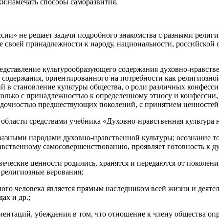
ки;намечать способы саморазвития.
ии» не решает задачи подробного знакомства с разными религия
 своей принадлежности к народу, национальности, российской 
 представление культурообразующего содержания духовно-нравст
о содержания, ориентированного на потребности как религиозной,
й в становление культуры общества, о роли различных конфесс
 только с принадлежностью к определенному этносу и конфессии
орядочностью предшествующих поколений, с принятием ценносте
бласти средствами учебника «Духовно-нравственная культура н
азными народами духовно-нравственной культуры; осознание то
нравственному самосовершенствованию, проявляет готовность к 
веческие ценности родились, хранятся и передаются от поколени
религиозные верования;
нного человека является прямым наследником всей жизни и деяте
ах и др.;
ентаций, убеждения в том, что отношение к члену общества опр