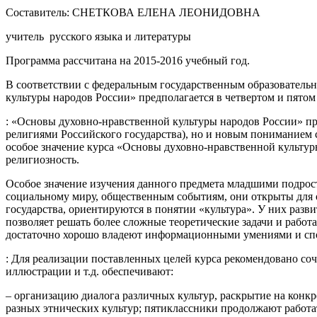
Составитель: СНЕТКОВА ЕЛЕНА ЛЕОНИДОВНА
учитель русского языка и литературы
Программа рассчитана на 2015-2016 учебный год.
В соответствии с федеральным государственным образователь
культуры народов России» предполагается в четвертом и пятом 
: «Основы духовно-нравственной культуры народов России» п
религиями Российского государства), но и новым пониманием 
особое значение курса «Основы духовно-нравственной культуры
религиозность.
Особое значение изучения данного предмета младшими подрост
социальному миру, общественным событиям, они открыты для 
государства, ориентируются в понятии «культура». У них раз
позволяет решать более сложные теоретические задачи и работ
достаточно хорошо владеют информационными умениями и спосо
: Для реализации поставленных целей курса рекомендовано соче
иллюстрации и т.д. обеспечивают:
– организацию диалога различных культур, раскрытие на конк
разных этнических культур; пятиклассники продолжают работа