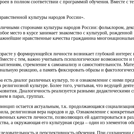
оен в полном соответствии с программой обучения. Вместе с те
равственной культуры народов России».
зличными сторонами культуры народов России: фольклором, дек
бое место в курсе занимает знакомство с культурой, рожденной
ажнейшие нравственные качества гражданина многонациональног
зрасте у формирующейся личности возникает глубокий интерес 
. Вместе с тем, важно учитывать психологические возможности
атлениям, стремление к самоанализу и самостоятельности. Мате
ональную реакцию, а память фиксировать образы и фактологичес
а есть диалог различных культур, то и ознакомление с ними пре
в религиозной культуре. Более того, учитывая, что ведущей дея
е развития. Диалогичность реализуется разными дидактическими 
ем в парах, группах.
инцип остается актуальным, т.к. продолжающаяся социализация 
ила, религиозная вера народов и др. Ознакомление с конкретным
венных качеств личности, позволяющих ей адаптироваться в раз
ства, а окружающая его культурная среда – один из элементов о
следовательность и перспективность обучения. При сохранении 