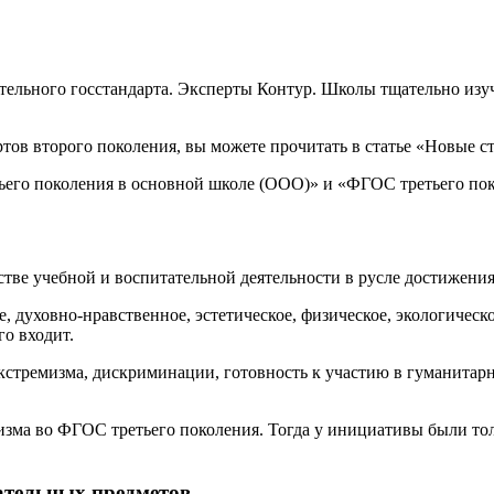
вательного госстандарта. Эксперты Контур. Школы тщательно из
тов второго поколения, вы можете прочитать в статье «Новые с
его поколения в основной школе (ООО)» и «ФГОС третьего пок
ве учебной и воспитательной деятельности в русле достижения
 духовно-нравственное, эстетическое, физическое, экологическ
го входит.
стремизма, дискриминации, готовность к участию в гуманитар
ма во ФГОС третьего поколения. Тогда у инициативы были толь
ательных предметов