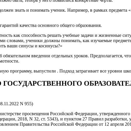
лжно быть, теперь у него появились конкретные черты.
 должен знать и понимать ученик. Например, в рамках предмета
гарантий качества основного общего образования.
ость как способность решать учебные задачи и жизненные сит
ми словами, ученики должны понимать, как изучаемые предметы
чить ваши синусы и косинусы?»
б обязательном введении отдельных уроков. Предполагается, чт
мотности.
ную программу, выпустили . Подход затрагивает все уровни шк
 ГОСУДАРСТВЕННОГО ОБРАЗОВАТ
8.11.2022 N 955)
инистерстве просвещения Российской Федерации, утвержденного
дерации, 2018, N 32, ст. 5343), и пунктом 27 Правил разработк
овлением Правительства Российской Федерации от 12 апреля 201