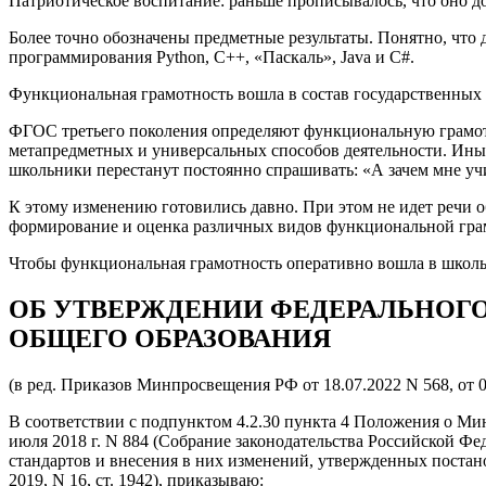
Патриотическое воспитание: раньше прописывалось, что оно до
Более точно обозначены предметные результаты. Понятно, что
программирования Python, C++, «Паскаль», Java и С#.
Функциональная грамотность вошла в состав государственных 
ФГОС третьего поколения определяют функциональную грамотн
метапредметных и универсальных способов деятельности. Ины
школьники перестанут постоянно спрашивать: «А зачем мне у
К этому изменению готовились давно. При этом не идет речи о
формирование и оценка различных видов функциональной гра
Чтобы функциональная грамотность оперативно вошла в школь
ОБ УТВЕРЖДЕНИИ ФЕДЕРАЛЬНОГО
ОБЩЕГО ОБРАЗОВАНИЯ
(в ред. Приказов Минпросвещения РФ от 18.07.2022 N 568, от 0
В соответствии с подпунктом 4.2.30 пункта 4 Положения о М
июля 2018 г. N 884 (Собрание законодательства Российской Фе
стандартов и внесения в них изменений, утвержденных постан
2019, N 16, ст. 1942), приказываю: