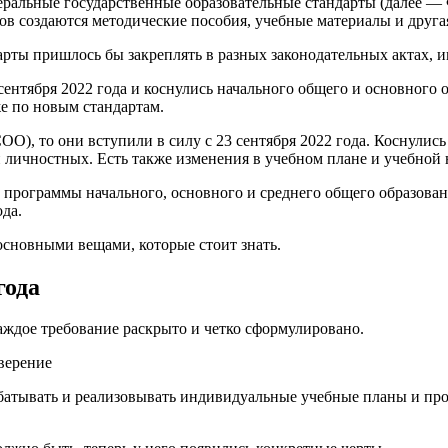
альные государственные образовательные стандарты (далее — 
тов создаются методические пособия, учебные материалы и друга
рты пришлось бы закреплять в разных законодательных актах, и
ентября 2022 года и коснулись начального общего и основного
же по новым стандартам.
О), то они вступили в силу с 23 сентября 2022 года. Коснулис
личностных. Есть также изменения в учебном плане и учебной 
е программы начального, основного и среднего общего образов
да.
сновными вещами, которые стоит знать.
года
ждое требование раскрыто и четко сформулировано.
верение
батывать и реализовывать индивидуальные учебные планы и пр