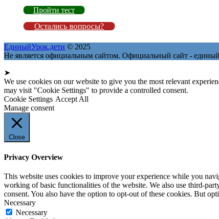
Пройти тест
Остались вопросы?
ЕдиныйУрок.дети
© 2025
Не является официальным сайтом. Официальный сайт - единый
➤
We use cookies on our website to give you the most relevant experien
may visit "Cookie Settings" to provide a controlled consent.
Cookie Settings
Accept All
Manage consent
Close
Privacy Overview
This website uses cookies to improve your experience while you navigat
working of basic functionalities of the website. We also use third-pa
consent. You also have the option to opt-out of these cookies. But op
Necessary
Necessary