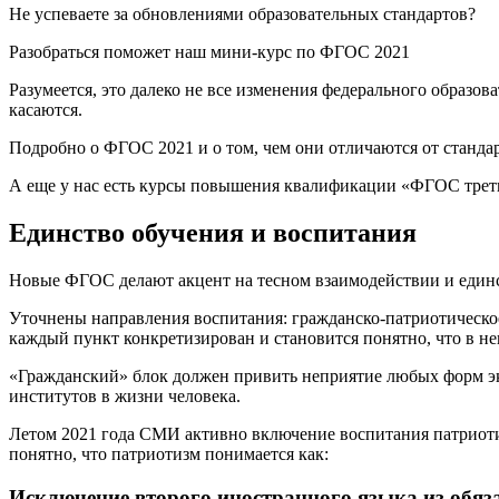
Не успеваете за обновлениями образовательных стандартов?
Разобраться поможет наш мини-курс по ФГОС 2021
Разумеется, это далеко не все изменения федерального образо
касаются.
Подробно о ФГОС 2021 и о том, чем они отличаются от стандар
А еще у нас есть курсы повышения квалификации «ФГОС треть
Единство обучения и воспитания
Новые ФГОС делают акцент на тесном взаимодействии и единст
Уточнены направления воспитания: гражданско-патриотическое,
каждый пункт конкретизирован и становится понятно, что в не
«Гражданский» блок должен привить неприятие любых форм эк
институтов в жизни человека.
Летом 2021 года СМИ активно включение воспитания патриотиз
понятно, что патриотизм понимается как:
Исключение второго иностранного языка из обяз