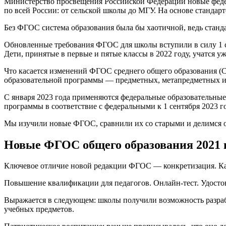
Министерство просвещения Российской Федерации новые федер
по всей России: от сельской школы до МГУ. На основе стандар
Без ФГОС система образования была бы хаотичной, ведь станда
Обновленные требования ФГОС для школы вступили в силу 1 с
Дети, принятые в первые и пятые классы в 2022 году, учатся у
Что касается изменений ФГОС среднего общего образования (СО
образовательной программы — предметных, метапредметных и 
С января 2023 года применяются федеральные образовательны
программы в соответствие с федеральными к 1 сентября 2023 го
Мы изучили новые ФГОС, сравнили их со старыми и делимся о
Новые ФГОС общего образования 2021 
Ключевое отличие новой редакции ФГОС — конкретизация. Ка
Повышение квалификации для педагогов. Онлайн-тест. Удосто
Выражается в следующем: школы получили возможность разра
учебных предметов.