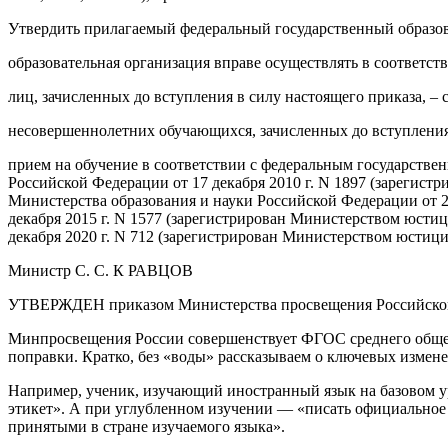
Утвердить прилагаемый федеральный государственный образов
образовательная организация вправе осуществлять в соответст
лиц, зачисленных до вступления в силу настоящего приказа, – с
несовершеннолетних обучающихся, зачисленных до вступления в
прием на обучение в соответствии с федеральным государств
Российской Федерации от 17 декабря 2010 г. N 1897 (зарегис
Министерства образования и науки Российской Федерации от 29
декабря 2015 г. N 1577 (зарегистрирован Министерством юсти
декабря 2020 г. N 712 (зарегистрирован Министерством юстици
Министр С. С. К РАВЦОВ
УТВЕРЖДЕН приказом Министерства просвещения Российской Ф
Минпросвещения России совершенствует ФГОС среднего общего 
поправки. Кратко, без «воды» рассказываем о ключевых измен
Например, ученик, изучающий иностранный язык на базовом ур
этикет». А при углубленном изучении — «писать официальное (
принятыми в стране изучаемого языка».