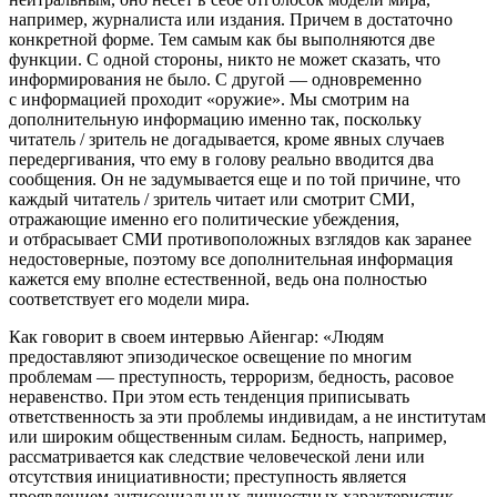
например, журналиста или издания. Причем в достаточно
конкретной форме. Тем самым как бы выполняются две
функции. С одной стороны, никто не может сказать, что
информирования не было. С другой — одновременно
с информацией проходит «оружие». Мы смотрим на
дополнительную информацию именно так, поскольку
читатель / зритель не догадывается, кроме явных случаев
передергивания, что ему в голову реально вводится два
сообщения. Он не задумывается еще и по той причине, что
каждый читатель / зритель читает или смотрит СМИ,
отражающие именно его политические убеждения,
и отбрасывает СМИ противоположных взглядов как заранее
недостоверные, поэтому все дополнительная информация
кажется ему вполне естественной, ведь она полностью
соответствует его модели мира.
Как говорит в своем интервью Айенгар: «Людям
предоставляют эпизодическое освещение по многим
проблемам — преступность, терроризм, бедность, расовое
неравенство. При этом есть тенденция приписывать
ответственность за эти проблемы индивидам, а не институтам
или широким общественным силам. Бедность, например,
рассматривается как следствие человеческой лени или
отсутствия инициативности; преступность является
проявлением антисоциальных личностных характеристик.