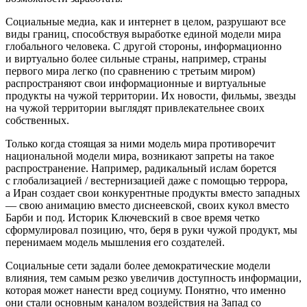
Социальные медиа, как и интернет в целом, разрушают все
виды границ, способствуя выработке единой модели мира
глобального человека. С другой стороны, информационно
и виртуально более сильные страны, например, страны
первого мира легко (по сравнению с третьим миром)
распространяют свои информационные и виртуальные
продукты на чужой территории. Их новости, фильмы, звезды
на чужой территории выглядят привлекательнее своих
собственных.
Только когда стоящая за ними модель мира противоречит
национальной модели мира, возникают запреты на такое
распространение. Например, радикальный ислам борется
с глобализацией / вестернизацией даже с помощью террора,
а Иран создает свои конкурентные продукты вместо западных
— свою анимацию вместо диснеевской, своих кукол вместо
Барби и под. Историк Ключевский в свое время четко
сформулировал позицию, что, беря в руки чужой продукт, мы
перенимаем модель мышления его создателей.
Социальные сети задали более демократические модели
влияния, тем самым резко увеличив доступность информации,
которая может нанести вред социуму. Понятно, что именно
они стали основным каналом воздействия на Запад со