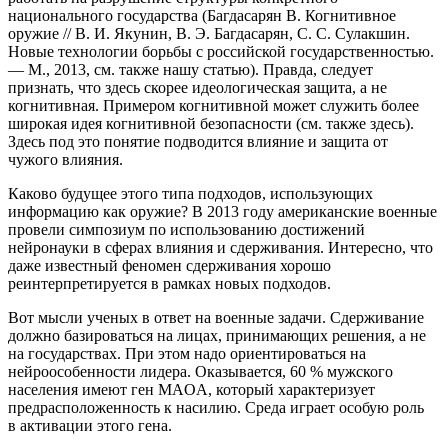
национального государства (Багдасарян В. Когнитивное
оружие // В. И. Якунин, В. Э. Багдасарян, С. С. Сулакшин.
Новые технологии борьбы с российской государственностью.
— М., 2013, см. также нашу статью). Правда, следует
признать, что здесь скорее идеологическая защита, а не
когнитивная. Примером когнитивной может служить более
широкая идея когнитивной безопасности (см. также здесь).
Здесь под это понятие подводится влияние и защита от
чужого влияния.
Каково будущее этого типа подходов, использующих
информацию как оружие? В 2013 году американские военные
провели симпозиум по использованию достижений
нейронауки в сферах влияния и сдерживания. Интересно, что
даже известный феномен сдерживания хорошо
реинтерпретируется в рамках новых подходов.
Вот мысли ученых в ответ на военные задачи. Сдерживание
должно базироваться на лицах, принимающих решения, а не
на государствах. При этом надо ориентироваться на
нейроособенности лидера. Оказывается, 60 % мужского
населения имеют ген MAOA, который характеризует
предрасположенность к насилию. Среда играет особую роль
в активации этого гена.