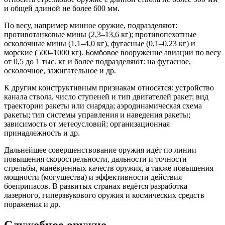
и общей длиной не более 600 мм.
По весу, например минное оружие, подразделяют:
противотанковые мины (2,3–13,6 кг); противопехотные
осколочные мины (1,1–4,0 кг), фугасные (0,1–0,23 кг) и
морские (500–1000 кг). Бомбовое вооружение авиации по весу
от 0,5 до 1 тыс. кг и более подразделяют: на фугасное,
осколочное, зажигательное и др.
К другим конструктивным признакам относятся: устройство
канала ствола, число ступеней и тип двигателей ракет; вид
траектории ракеты или снаряда; аэродинамическая схема
ракеты; тип системы управления и наведения ракеты;
зависимость от метеоусловий; организационная
принадлежность и др.
Дальнейшее совершенствование оружия идёт по линии
повышения скорострельности, дальности и точности
стрельбы, манёвренных качеств оружия, а также повышения
мощности (могущества) и эффективности действия
боеприпасов. В развитых странах ведётся разработка
лазерного, гиперзвукового оружия и космических средств
поражения и др.