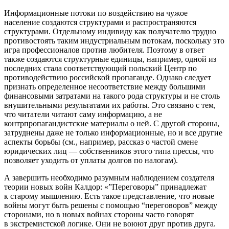
Информационные потоки по воздействию на чужое
население создаются структурами и распространяются
структурами. Отдельному индивиду как получателю трудно
противостоять таким индустриальным потокам, поскольку это
игра профессионалов против любителя. Поэтому в ответ
также создаются структурные единицы, например, одной из
последних стала соответствующий польский Центр по
противодействию российской пропаганде. Однако следует
признать определенное несоответствие между большими
финансовыми затратами на такого рода структуры и не столь
внушительными результатами их работы. Это связано с тем,
что читатели читают саму информацию, а не
контрпропагандистские материалы о ней. С другой стороны,
затруднены даже не только информационные, но и все другие
аспекты борьбы (см., например, рассказ о частой смене
юридических лиц — собственников этого типа прессы, что
позволяет уходить от уплаты долгов по налогам).
А завершить необходимо разумным наблюдением создателя
теории новых войн Калдор: «”Переговоры” принадлежат
к старому мышлению. Есть такое представление, что новые
войны могут быть решены с помощью “переговоров” между
сторонами, но в новых войнах стороны часто говорят
в экстремистской логике. Они не воюют друг против друга.