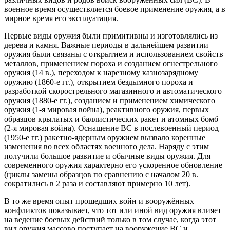
военное время осуществляется боевое применение оружия, а в
мирное время его эксплуатация.
Первые виды оружия были примитивны и изготовлялись из
дерева и камня. Важные периоды в дальнейшем развитии
оружия были связаны с открытием и использованием свойств
металлов, применением пороха и созданием огнестрельного
оружия (14 в.), переходом к нарезному казнозарядному
оружию (1860-е гг.), открытием бездымного пороха и
разработкой скорострельного магазинного и автоматического
оружия (1880-е гг.), созданием и применением химического
оружия (1-я мировая война), реактивного оружия, первых
образцов крылатых и баллистических ракет и атомных бомб
(2-я мировая война). Оснащение ВС в послевоенный период
(1950-е гг.) ракетно-ядерным оружием вызвало коренные
изменения во всех областях военного дела. Наряду с этим
получили большое развитие и обычные виды оружия. Для
современного оружия характерно его ускоренное обновление
(циклы замены образцов по сравнению с началом 20 в.
сократились в 2 раза и составляют примерно 10 лет).
В то же время опыт прошедших войн и вооружённых
конфликтов показывает, что тот или иной вид оружия влияет
на ведение боевых действий только в том случае, когда этот
вид оружия массово поступает на вооружение ВС и