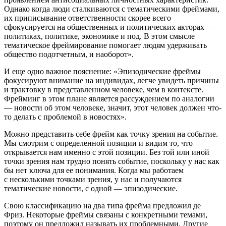
Однако когда люди сталкиваются с тематическими фреймами,
их приписывание ответственности скорее всего
сфокусируется на общественных и политических акторах —
политиках, политике, экономике и под. В этом смысле
тематическое фреймирование помогает людям удерживать
общество подотчетным, и наоборот».
И еще одно важное пояснение: «Эпизодические фреймы
фокусируют внимание на индивидах, легче увидеть причины
и трактовку в представленном человеке, чем в контексте.
Фрейминг в этом плане является рассуждением по аналогии
— новости об этом человеке, значит, этот человек должен что-
то делать с проблемой в новостях».
Можно представить себе фрейм как точку зрения на событие.
Мы смотрим с определенной позиции и видим то, что
открывается нам именно с этой позиции. Без той или иной
точки зрения нам трудно понять событие, поскольку у нас как
бы нет ключа для ее понимания. Когда мы работаем
с несколькими точками зрения, у нас и получаются
тематические новости, с одной — эпизодические.
Свою классификацию на два типа фрейма предложил де
Фриз. Некоторые фреймы связаны с конкретными темами,
поэтому он предложил называть их проблемными. Другие