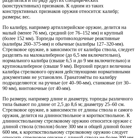
разделяться и по ряду других специфических
(конструктивных) признаков. К одним из таких
конструктивных признаков оружия относится: калибр;
размеры; вес.
По калибру, например артиллерийское оружие, делится на
малый (менее 76 мм), средний (от 76–152 мм) и крупный
(более 152 мм). Торпеды противолодочные реактивные
(калибры 260–375-мм) и обычные (калибры 127–320-мм).
Стрелковое оружие, в зависимости от калибра ствола, следует
разделять на малокалиберное (до 6,5 мм включительно),
нормального калибра (свыше 6,5 и до 9 мм включительно) и
крупнокалиберное (свыше 9 мм). Верхний предел величины
калибра стрелкового оружия действующими нормативными
документами не установлен. Гранатомёты по калибру
подразделяются: на ручные (от 40–90-мм), станковые (от 30–
90 мм), винтовочные (от 40-мм).
По размеру, например длине и диаметру, торпеды различного
типа бывают по длине от 2,5 до 8,6 м; диаметру 25–60 см.
Стрелковое оружие, в зависимости от длины ствола и самого
оружия, делится на длинноствольное и короткоствольное. К
длинноствольному стрелковому оружию относится оружие с
длиной ствола (стволов) более 300 мм и общей длиной более
600 мм, к короткоствольному стрелковому оружию следует
относить стрелковое оружие с длиной ствола не более 300 мм