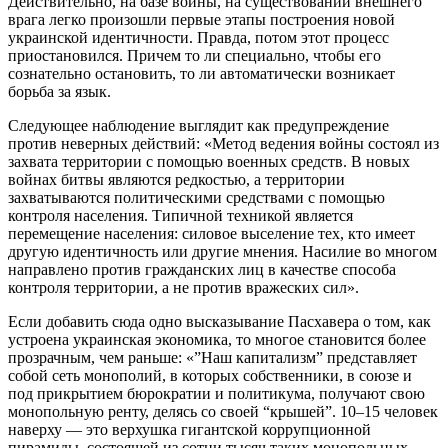
Действительно, на базе войны, на существовании внешнего
врага легко произошли первые этапы построения новой
украинской идентичности. Правда, потом этот процесс
приостановился. Причем то ли специально, чтобы его
сознательно остановить, то ли автоматически возникает
борьба за язык.
Следующее наблюдение выглядит как предупреждение
против неверных действий: «Метод ведения войны состоял из
захвата территории с помощью военных средств. В новых
войнах битвы являются редкостью, а территории
захватываются политическими средствами с помощью
контроля населения. Типичной техникой является
перемещение населения: силовое выселение тех, кто имеет
другую идентичность или другие мнения. Насилие во многом
направлено против гражданских лиц в качестве способа
контроля территории, а не против вражеских сил».
Если добавить сюда одно высказывание Пасхавера о том, как
устроена украинская экономика, то многое становится более
прозрачным, чем раньше: «”Наш капитализм” представляет
собой сеть монополий, в которых собственники, в союзе и
под прикрытием бюрократии и политикума, получают свою
монопольную ренту, делясь со своей “крышей”. 10–15 человек
наверху — это верхушка гигантской коррупционной
пирамиды, состоящей из сотни тысяч таких монопольных