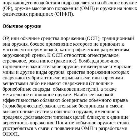
поражающего воздействия подразделяется на обычное оружие
(ОР), оружие массового поражения (ОМП) и оружие на новых
физических принципах (ОНФП).
Обычное оружие
ОР, или обычные средства поражения (ОСП), традиционный
вид оружия, боевое применение которого не приводит к
массовым потерям людей, катастрофическим разрушениям
окружающей среды. К ОСП относятся: огнестрельное,
стрелковое, реактивное (ракетное), бомбардировочное,
торпедное и зажигательное оружие, инженерные и морские
мины и другие виды оружия, средства поражения которых
снаряжаются бризантными взрывчатыми или горючими
веществами либо не имеют снаряжения (сплошные
бронебойные снаряды, обыкновенные пули), а также
метательное и холодное оружие. Наиболее высокой
эффективностью обладают боеприпасы объёмного взрыва
(термобарические), зажигательные боеприпасы и смеси;
высокоточные системы обычного оружия, имеющие в
пределах досягаемости типовых целей близкую к единице
вероятность поражения. Понятие «обычное оружие» стало
употребляться в связи с появлением ОМП и разработками
ОНФП.