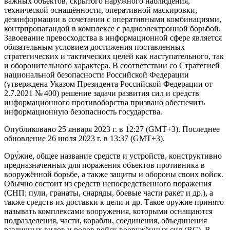
важных объектов, скрытого наружного наблюдения,
технической оснащённости, оперативной маскировки,
дезинформации в сочетании с оперативными комбинациями,
контрпропагандой в комплексе с радиоэлектронной борьбой.
Завоевание превосходства в информационной сфере является
обязательным условием достижения поставленных
стратегических и тактических целей как наступательного, так
и оборонительного характера. В соответствии со Стратегией
национальной безопасности Российской Федерации
(утверждена Указом Президента Российской Федерации от
2.7.2021 № 400) решение задачи развития сил и средств
информационного противоборства призвано обеспечить
информационную безопасность государства.
Опубликовано 25 января 2023 г. в 12:27 (GMT+3). Последнее
обновление 26 июля 2023 г. в 13:37 (GMT+3).
Ору́жие, общее название средств и устройств, конструктивно
предназначенных для поражения объектов противника в
вооружённой борьбе, а также защиты и обороны своих войск.
Обычно состоит из средств непосредственного поражения
(СНП; пули, гранаты, снаряды, боевые части ракет и др.), а
также средств их доставки к цели и др. Такое оружие принято
называть комплексами вооружения, которыми оснащаются
подразделения, части, корабли, соединения, объединения
различных видов и родов войск вооружённых сил (ВС). В