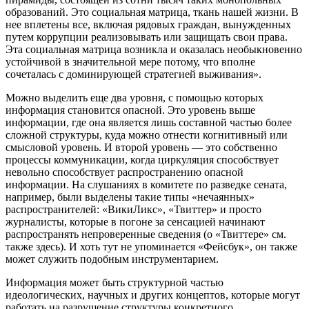
образований. Это социальная матрица, ткань нашей жизни. В
нее вплетены все, включая рядовых граждан, вынужденных
путем коррупции реализовывать или защищать свои права.
Эта социальная матрица возникла и оказалась необыкновенно
устойчивой в значительной мере потому, что вполне
сочеталась с доминирующей стратегией выживания».
Можно выделить еще два уровня, с помощью которых
информация становится опасной. Это уровень выше
информации, где она является лишь составной частью более
сложной структуры, куда можно отнести когнитивный или
смысловой уровень. И второй уровень — это собственно
процессы коммуникации, когда циркуляция способствует
невольно способствует распространению опасной
информации. На слушаниях в комитете по разведке сената,
например, были выделены такие типы «нечаянных»
распространителей: «ВикиЛикс», «Твиттер» и просто
журналисты, которые в погоне за сенсацией начинают
распространять непроверенные сведения (о «Твиттере» см.
также здесь). И хоть тут не упоминается «Фейсбук», он также
может служить подобным инструментарием.
Информация может быть структурной частью
идеологических, научных и других концептов, которые могут
работать на разрушение структуры конкретного