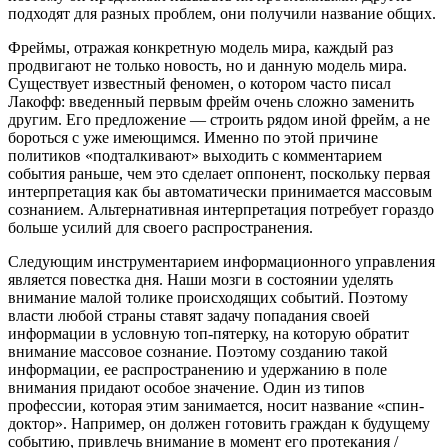
подходят для разных проблем, они получили название общих.
Фреймы, отражая конкретную модель мира, каждый раз
продвигают не только новость, но и данную модель мира.
Существует известный феномен, о котором часто писал
Лакофф: введенный первым фрейм очень сложно заменить
другим. Его предложение — строить рядом иной фрейм, а не
бороться с уже имеющимся. Именно по этой причине
политиков «подталкивают» выходить с комментарием
события раньше, чем это сделает оппонент, поскольку первая
интерпретация как бы автоматически принимается массовым
сознанием. Альтернативная интерпретация потребует гораздо
больше усилий для своего распространения.
Следующим инструментарием информационного управления
является повестка дня. Наши мозги в состоянии уделять
внимание малой толике происходящих событий. Поэтому
власти любой страны ставят задачу попадания своей
информации в условную топ-пятерку, на которую обратит
внимание массовое сознание. Поэтому созданию такой
информации, ее распространению и удержанию в поле
внимания придают особое значение. Один из типов
профессии, которая этим занимается, носит название «спин-
доктор». Например, он должен готовить граждан к будущему
событию, привлечь внимание в момент его протекания /