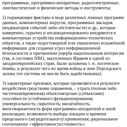
программные, программно-аппаратные, радиоэлектронные,
лингвистические и физические методы и инструменты;
2) поражающие факторы в виде различных ложных программ/
данных, компьютерных вирусов, программных закладок
(индикаторов событий либо обстоятельств) и др., которые
намеренно, скрытно и несанкционированно внедряются в
компьютерные устройства информационно-технических
объектов, а также недостоверной или умышленно искажённой
информации для создания угроз информационной
безопасности и причинения ущерба национальным интересам
(так, в системах ПВО, закупленных Ираком в одной из
западноевропейских стран, были заложены т. н. логические
бомбы, в результате чего во время войны в зоне Персидского
залива эти системы не могли быть задействованы);
3) характерные признаки, которые проявляются в результате
воздействия средствами поражения, – утрата (полная либо
частичная/временная) объектом/целью (субъектами)
способности устойчивого функционирования;
универсальность; скрытность; масштабность;
многовариантность форм программно-аппаратной и иной
реализации; возможность выбора локации и времени
прицельного (заградительного) применения; рациональное
соотношение «эффективность/стоимость»;