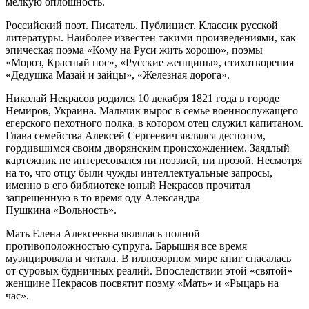
мелкую оплошность.
Российский поэт. Писатель. Публицист. Классик русской
литературы. Наиболее известен такими произведениями, как
эпическая поэма «Кому на Руси жить хорошо», поэмы
«Мороз, Красный нос», «Русские женщины», стихотворения
«Дедушка Мазай и зайцы», «Железная дорога».
Николай Некрасов родился 10 декабря 1821 года в городе
Немиров, Украина. Мальчик вырос в семье военнослужащего
егерского пехотного полка, в котором отец служил капитаном.
Глава семейства Алексей Сергеевич являлся деспотом,
гордившимся своим дворянским происхождением. Заядлый
картежник не интересовался ни поэзией, ни прозой. Несмотря
на то, что отцу были чужды интеллектуальные запросы,
именно в его библиотеке юный Некрасов прочитал
запрещенную в то время оду Александра
Пушкина «Вольность».
Мать Елена Алексеевна являлась полной
противоположностью супруга. Барышня все время
музицировала и читала. В иллюзорном мире книг спасалась
от суровых будничных реалий. Впоследствии этой «святой»
женщине Некрасов посвятит поэму «Мать» и «Рыцарь на
час».