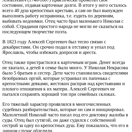
состояние, отдавая карточные долги. В итоге у него осталось
всего 40 душ крепостных крестьян, а сам он был вынужден
выполнять работу исправника, т.е. ездить по деревням,
выбивать недоимки. Отец часто брал маленького Николая с
собой. Страдания простого народа не могли не сказаться на
последующем творчестве поэта.
В 1823 году Алексей Сергеевич был тесно связан с
декабристами. Он срочно подал в отставку и уехал под
Ярославль, чтобы избежать допросов и ареста.
Отец также пристрастился к карточным играм. Денег всегда
не хватало, а детей в семье было много. У Николая Некрасова
было 5 братьев и сестер. Дети часто становились свидетелями
безобразных оргий, которые устраивал их папенька с
крепостными девками, жестоких расправ над крестьянами и
плохого отношения к их матери. Алексей Сергеевич не
пытался сохранять хороший тон при семейных склоках.
Его тяжелый характер проявлялся в многочисленных
судебных разбирательствах, которые он сам и инициировал.
Малолетний Николай часто писал под его диктовку жалобы в
суды. Отец был сутягой, он даже судился с собственной
сестрой за одну из крепостных душ. Ему показалось, что его в
данном случае обделили.