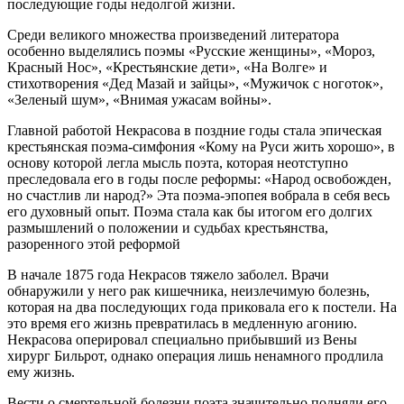
последующие годы недолгой жизни.
Среди великого множества произведений литератора
особенно выделялись поэмы «Русские женщины», «Мороз,
Красный Нос», «Крестьянские дети», «На Волге» и
стихотворения «Дед Мазай и зайцы», «Мужичок с ноготок»,
«Зеленый шум», «Внимая ужасам войны».
Главной работой Некрасова в поздние годы стала эпическая
крестьянская поэма-симфония «Кому на Руси жить хорошо», в
основу которой легла мысль поэта, которая неотступно
преследовала его в годы после реформы: «Народ освобожден,
но счастлив ли народ?» Эта поэма-эпопея вобрала в себя весь
его духовный опыт. Поэма стала как бы итогом его долгих
размышлений о положении и судьбах крестьянства,
разоренного этой реформой
В начале 1875 года Некрасов тяжело заболел. Врачи
обнаружили у него рак кишечника, неизлечимую болезнь,
которая на два последующих года приковала его к постели. На
это время его жизнь превратилась в медленную агонию.
Некрасова оперировал специально прибывший из Вены
хирург Бильрот, однако операция лишь ненамного продлила
ему жизнь.
Вести о смертельной болезни поэта значительно подняли его