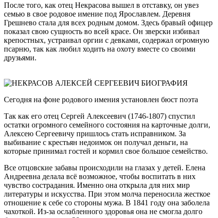
После того, как отец Некрасова вышел в отставку, он увез
семью в свое родовое имение под Ярославлем. Деревня
Грешнево стала для всех родным домом. Здесь бравый офицер
показал свою сущность во всей красе. Он зверски избивал
крепостных, устраивал оргии с девками, содержал огромную
псарню, так как любил ходить на охоту вместе со своими
друзьями.
Сегодня на фоне родового имения установлен бюст поэта
Так как его отец Сергей Алексеевич (1746-1807) спустил
остатки огромного семейного состояния на карточные долги,
Алексею Сергеевичу пришлось стать исправником. За
выбивание с крестьян недоимок он получал деньги, на
которые принимал гостей и кормил свое большое семейство.
Все отцовские забавы происходили на глазах у детей. Елена
Андреевна делала всё возможное, чтобы воспитать в них
чувство сострадания. Именно она открыла для них мир
литературы и искусства. При этом молча переносила жесткое
отношение к себе со стороны мужа. В 1841 году она заболела
чахоткой. Из-за ослабленного здоровья она не смогла долго