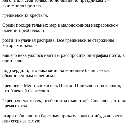
него, а для себя только по ночам да по праздникам”, –
вспоминал один из
грешневских крестьян.
Среди поощрительных мер в малодоходном некрасовском
имении преобладали
розги и кулачная расправа. Все грешневские старожилы,
которых в начале
нашего века удалось найти и расспросить биографам поэта, в
один голос
подтвердили, что наказания на конюшне были самым
обыкновенным явлением в
Грешневе. Местный житель Платон Прибылов подтвердил,
что Алексей Сергеевич
“крестьян часто сек, особенно за пьянство”. Случалось, что во
время охоты
псари избивали по барскому приказу какого-нибудь ловчего
или егеря за самую