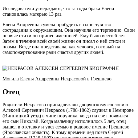
Исследователи утверждают, что за годы брака Елена
становилась матерью 13 раз.
Елена Андреевна сумела пробудить в сыне чувство
сострадания к окружающим. Она научила его терпению. Свои
первые стихи он принес именно ей. Ему было всего 6 лет.
Затем в течение всей своей жизни он писал о ней стихи и
поэмы. Везде она представала, как человек, готовый на
самопожертвование ради счастья других людей.
Могила Елены Андреевны Некрасовой в Грешнево
Отец
Родители Некрасова принадлежали дворянскому сословию.
Алексей Сергеевич Некрасов (1788-1862) служил в Немирове
(Винницкий уезд) в чине поручика, когда на свет появился
его сын Николай. Когда мальчику исполнилось 5 лет, отец
вышел в отставку и увез семью в родовое имение Грешнево
(Ярославская область). К тому времени дед поэта Сергей
Алексеевич (1746-1807) практически промотал свое