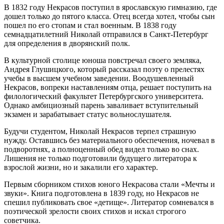
В 1832 году Некрасов поступил в ярославскую гимназию, где
дошел только до пятого класса. Отец всегда хотел, чтобы сын
пошел по его стопам и стал военным. В 1838 году
семнадцатилетний Николай отправился в Санкт-Петербург
для определения в дворянский полк.
В культурной столице юноша повстречал своего земляка,
Андрея Глушицкого, который рассказал поэту о прелестях
учебы в высшем учебном заведении. Воодушевленный
Некрасов, вопреки наставлениям отца, решает поступить на
филологический факультет Петербургского университета.
Однако амбициозный парень заваливает вступительный
экзамен и зарабатывает статус вольнослушателя.
Будучи студентом, Николай Некрасов терпел страшную
нужду. Оставшись без материального обеспечения, ночевал в
подворотнях, а полноценный обед видел только во снах.
Лишения не только подготовили будущего литератора к
взрослой жизни, но и закалили его характер.
Первым сборником стихов юного Некрасова стали «Мечты и
звуки». Книга подготовлена в 1839 году, но Некрасов не
спешил публиковать свое «детище». Литератор сомневался в
поэтической зрелости своих стихов и искал строгого
советчика.