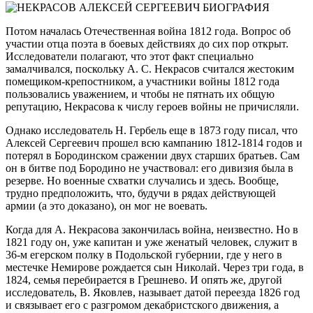
Потом началась Отечественная война 1812 года. Вопрос об
участии отца поэта в боевых действиях до сих пор открыт.
Исследователи полагают, что этот факт специально
замалчивался, поскольку А. С. Некрасов считался жестоким
помещиком-крепостником, а участники войны 1812 года
пользовались уважением, и чтобы не пятнать их общую
репутацию, Некрасова к числу героев войны не причисляли.
Однако исследователь Н. Гербель еще в 1873 году писал, что
Алексей Сергеевич прошел всю кампанию 1812-1814 годов и
потерял в Бородинском сражении двух старших братьев. Сам
он в битве под Бородино не участвовал: его дивизия была в
резерве. Но военные схватки случались и здесь. Вообще,
трудно предположить, что, будучи в рядах действующей
армии (а это доказано), он мог не воевать.
Когда для А. Некрасова закончилась война, неизвестно. Но в
1821 году он, уже капитан и уже женатый человек, служит в
36-м егерском полку в Подольской губернии, где у него в
местечке Немирове рождается сын Николай. Через три года, в
1824, семья перебирается в Грешнево. И опять же, другой
исследователь, В. Яковлев, называет датой переезда 1826 год
и связывает его с разгромом декабристского движения, а