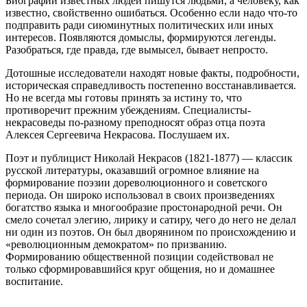
Биографии известных людей пишутся людьми, а человеку, как
известно, свойственно ошибаться. Особенно если надо что-то
подправить ради сиюминутных политических или иных
интересов. Появляются домыслы, формируются легенды.
Разобраться, где правда, где вымысел, бывает непросто.
Дотошные исследователи находят новые факты, подробности,
историческая справедливость постепенно восстанавливается.
Но не всегда мы готовы принять за истину то, что
противоречит прежним убеждениям. Специалисты-
некрасоведы по-разному преподносят образ отца поэта
Алексея Сергеевича Некрасова. Послушаем их.
Поэт и публицист Николай Некрасов (1821-1877) — классик
русской литературы, оказавший огромное влияние на
формирование поэзии дореволюционного и советского
периода. Он широко использовал в своих произведениях
богатство языка и многообразие простонародной речи. Он
смело сочетал элегию, лирику и сатиру, чего до него не делал
ни один из поэтов. Он был дворянином по происхождению и
«революционным демократом» по призванию.
Формированию общественной позиции содействовал не
только сформировавшийся круг общения, но и домашнее
воспитание.