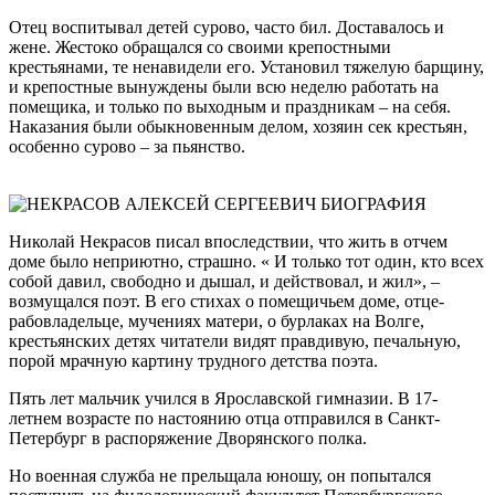
Отец воспитывал детей сурово, часто бил. Доставалось и
жене. Жестоко обращался со своими крепостными
крестьянами, те ненавидели его. Установил тяжелую барщину,
и крепостные вынуждены были всю неделю работать на
помещика, и только по выходным и праздникам – на себя.
Наказания были обыкновенным делом, хозяин сек крестьян,
особенно сурово – за пьянство.
Николай Некрасов писал впоследствии, что жить в отчем
доме было неприютно, страшно. « И только тот один, кто всех
собой давил, свободно и дышал, и действовал, и жил», –
возмущался поэт. В его стихах о помещичьем доме, отце-
рабовладельце, мучениях матери, о бурлаках на Волге,
крестьянских детях читатели видят правдивую, печальную,
порой мрачную картину трудного детства поэта.
Пять лет мальчик учился в Ярославской гимназии. В 17-
летнем возрасте по настоянию отца отправился в Санкт-
Петербург в распоряжение Дворянского полка.
Но военная служба не прельщала юношу, он попытался