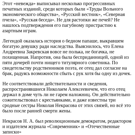
Этот «невежда» выписывал несколько прогрессивных
печатных изданий, среди которых были «Труды Вольного
экономического общества», «Русский вестник», «Северная
пчела», «Русская беседа». Не для растопки же печей? Не
нашлось подтверждения его пагубному пристрастию к
азартным играм.
Легендой оказалась история о бедном папаше, выкравшем
богатую девушку ради наследства. Выяснилось, что Елена
Андреевна Закревская вовсе не полька, не богачка, не
похищенная. Напротив, она была бесприданницей, одной из
пяти дочерей почти нищего титулярного советника. По
свидетельству родственников поэта, ее отец дал согласие на
брак, радуясь возможности сбыть с рук хотя бы одну из дочек.
Не соответствовали действительности и сведения,
распространявшиеся Николаем Алексеевичем, что его отец
держал в доме чуть ли не гарем наложниц. Он действительно
сожительствовал с крестьянками, и даже известны три
сродные сестры Николая Некрасова от этих связей, но всё это
было после ранней смерти жены.
Некрасов Н. А. был революционным демократом, редактором
и издателем журнала «Современник» и «Отечественные
записки»