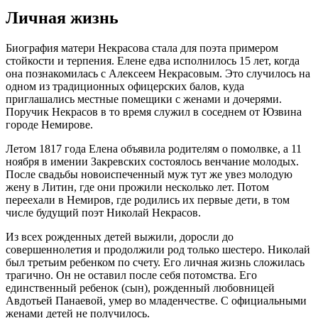
Личная жизнь
Биография матери Некрасова стала для поэта примером
стойкости и терпения. Елене едва исполнилось 15 лет, когда
она познакомилась с Алексеем Некрасовым. Это случилось на
одном из традиционных офицерских балов, куда
приглашались местные помещики с женами и дочерями.
Поручик Некрасов в то время служил в соседнем от Юзвина
городе Немирове.
Летом 1817 года Елена объявила родителям о помолвке, а 11
ноября в имении Закревских состоялось венчание молодых.
После свадьбы новоиспеченный муж тут же увез молодую
жену в Литин, где они прожили несколько лет. Потом
переехали в Немиров, где родились их первые дети, в том
числе будущий поэт Николай Некрасов.
Из всех рожденных детей выжили, доросли до
совершеннолетия и продолжили род только шестеро. Николай
был третьим ребенком по счету. Его личная жизнь сложилась
трагично. Он не оставил после себя потомства. Его
единственный ребенок (сын), рожденный любовницей
Авдотьей Панаевой, умер во младенчестве. С официальными
женами детей не получилось.