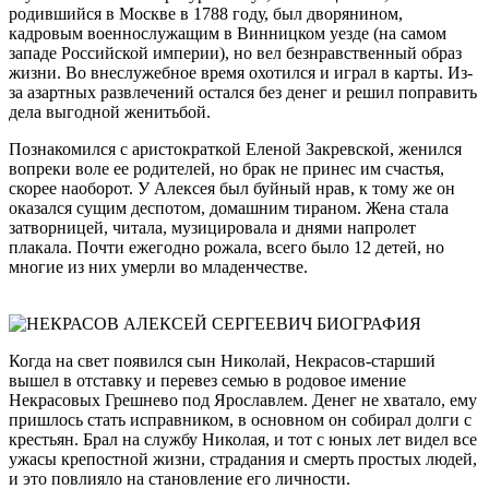
родившийся в Москве в 1788 году, был дворянином,
кадровым военнослужащим в Винницком уезде (на самом
западе Российской империи), но вел безнравственный образ
жизни. Во внеслужебное время охотился и играл в карты. Из-
за азартных развлечений остался без денег и решил поправить
дела выгодной женитьбой.
Познакомился с аристократкой Еленой Закревской, женился
вопреки воле ее родителей, но брак не принес им счастья,
скорее наоборот. У Алексея был буйный нрав, к тому же он
оказался сущим деспотом, домашним тираном. Жена стала
затворницей, читала, музицировала и днями напролет
плакала. Почти ежегодно рожала, всего было 12 детей, но
многие из них умерли во младенчестве.
Когда на свет появился сын Николай, Некрасов-старший
вышел в отставку и перевез семью в родовое имение
Некрасовых Грешнево под Ярославлем. Денег не хватало, ему
пришлось стать исправником, в основном он собирал долги с
крестьян. Брал на службу Николая, и тот с юных лет видел все
ужасы крепостной жизни, страдания и смерть простых людей,
и это повлияло на становление его личности.