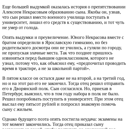
Еще большей выдумкой оказалась история о препятствовании
Алексеем Некрасовым образованию сына. Якобы он, узнав,
что сын решил вместо военного училища поступать в
университет, лишил его средств к существованию, и тот чуть
не умер от голода.
Опять выдумки и преувеличение. Юного Некрасова вместе с
братом определили в Ярославскую гимназию, но без
родительского досмотра они не учились, а гуляли по городу,
не пропуская злачные места. Так что позднее пришлось
извиняться перед бывшим одноклассником, которого не
узнал, потому что, как объяснил ему, «предпочитал проводить
время в трактире, а не за школьной партой».
В пятом классе он остался даже не на второй, а на третий год,
но и на этот раз его не закончил. Тогда отец решил отправить
его в Дворянский полк. Сын согласился. Но, приехав в
Петербург, выяснил, что в том году набора в полк не было.
Решил попробовать поступить в университет. При этом отец
выслал ему пятьсот рублей и попросил знакомую помочь
сыну с жильем.
Однако будущего поэта опять постигла неудача: экзамены на
тот момент закончились. Тогда отец приказал сыну