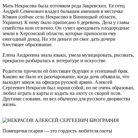
Мать Некрасова была потомком рода Закревских. Ее отец
Андрей Семенович владел большим имением в местечке
Юзвин (сейчас село Некрасово в Винницкой области,
Украина). К нему было приписано 6 деревень. Дела у главы
семейства шли отлично. Он сумел арендовать плодородные
земли в Херсонской области, которые приносили ему
ежегодный доход. На эти деньги он смог дать дочери
блестящее образование.
Елена Андреевна знала языки, умела музицировать, рисовать,
прекрасно разбиралась в литературе и искусстве.
Родители прочили ей блестящее будущее и успешный брак.
Каково же было их разочарование, когда дочь объявила, что
выходит замуж на офицера русской армии. Алексей
Сергеевич Некрасов был хорош собой, но не очень образован,
любил играть в карты и ходить на охоту со сворой псов.
Другими словами, он вел обычную для русского дворянства
жизнь.
Помещичья псарня — это гордость любителя охоты