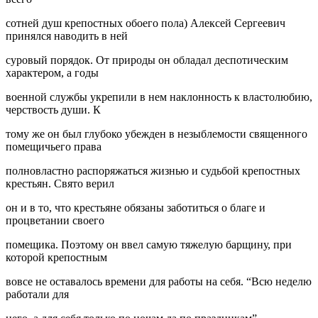
сотней душ крепостных обоего пола) Алексей Сергеевич
принялся наводить в ней
суровый порядок. От природы он обладал деспотическим
характером, а годы
военной службы укрепили в нем наклонность к властолюбию,
черствость души. К
тому же он был глубоко убежден в незыблемости священного
помещичьего права
полновластно распоряжаться жизнью и судьбой крепостных
крестьян. Свято верил
он и в то, что крестьяне обязаны заботиться о благе и
процветании своего
помещика. Поэтому он ввел самую тяжелую барщину, при
которой крепостным
вовсе не оставалось времени для работы на себя. “Всю неделю
работали для