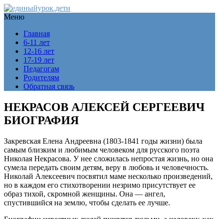
Меню
Главная
6-11 лет
12-16 лет
17-19 лет
Педагогам
Родителям
Обратная связь
НЕКРАСОВ АЛЕКСЕЙ СЕРГЕЕВИЧ
БИОГРАФИЯ
Закревская Елена Андреевна (1803-1841 годы жизни) была
самым близким и любимым человеком для русского поэта
Николая Некрасова. У нее сложилась непростая жизнь, но она
сумела передать своим детям, веру в любовь и человечность.
Николай Алексеевич посвятил маме несколько произведений,
но в каждом его стихотворении незримо присутствует ее
образ тихой, скромной женщины. Она — ангел,
спустившийся на землю, чтобы сделать ее лучше.