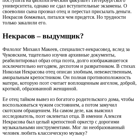
поступить на филологический факультет Петербургского
университета, однако не сдал вступительные экзамены. О
своеволии сына прознал отец и перестал присылать деньги.
Некрасов бомжевал, питался чем придется. Но трудности
только закалили его.
Некрасов – выдумщик?
Филолог Михаил Макеев, специалист-некрасовед, вслед за
Чуковским, тщательно изучив архивные документы,
реабилитировал образ отца поэта, долго изображавшегося
исключительно негодяем, деспотом и развратником. В стихах
Николая Некрасова отец описан злобным, невежественным,
аморальным крепостником. Он полная противоположность
матери, которую поэт считает воплощенным ангелом, доброй,
кроткой, образованной женщиной.
Ее отец тайком вывез из богатого родительского дома, чтобы
воспользоваться чужим состоянием, а потом замучил
скотским обращением. На самом деле, как выяснил
исследователь, поэт оклеветал отца. В имении Алексея
Некрасова был целый крепостной оркестр с дорогими
музыкальными инструментами. Мог ли необразованный
человек любить классическую музыку?