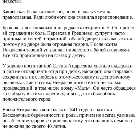
невесты).
Закревская была католичкой, но венчалась уже как
православная. Ради любимого она сменила вероисповедание.
Брак оказался сложным и на редкость неприятным. Он принес
ей страдания и боль. Переехав в Грешнево, супруги часто
принимали гостей. Страстной забавой дворян являлась охота,
поэтому во дворе была огромная псарня. После охоты
Некрасов-старший устраивал пиршество с баней и оргиями.
Все это происходило на глазах у детей.
У хорошо воспитанной Елены Андреевны хватало выдержки
и сил не оговаривать отца при детях, наоборот, она старалась
сохранить в них любовь в этому жестокому и деспотичному
человеку. Став поэтом, Некрасов посвятил ей несколько
произведений, в том числе поэму «Мать». Он часто обращался
к ее образу в стихотворениях, и всегда это был облик
положительного героя.
Елена Некрасова скончалась в 1841 году от чахотки.
Бесконечные беременности и роды, причем не всегда удачные,
ослабленное здоровье привели к тому, что она лишь немного
не дожила до своего 40-летия.