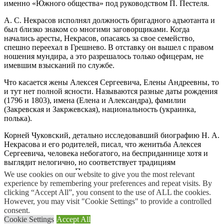
именно «Южного общества» под руководством П. Пестеля.
А. С. Некрасов исполнял должность бригадного адъютанта и
был близко знаком со многими заговорщиками. Когда
начались аресты, Некрасов, опасаясь за свое семейство,
спешно переехал в Грешнево. В отставку он вышел с правом
ношения мундира, а это разрешалось только офицерам, не
имевшим взысканий по службе.
Что касается жены Алексея Сергеевича, Елены Андреевны, то
и тут нет полной ясности. Называются разные даты рождения
(1796 и 1803), имена (Елена и Александра), фамилии
(Закревская и Закржевская), национальность (украинка,
полька).
Корней Чуковский, детально исследовавший биографию Н. А.
Некрасова и его родителей, писал, что женитьба Алексея
Сергеевича, человека небогатого, на бесприданнице хотя и
выглядит нелогично, но соответствует традициям
некрасовского рода. Почти все его представители женились
We use cookies on our website to give you the most relevant
на бедных девушках, а то и крепостных. Он же первый
experience by remembering your preferences and repeat visits. By
написал о том, что никакого похищения не было, в 1817 году
clicking “Accept All”, you consent to the use of ALL the cookies.
состоялась традиционная свадьба и венчание.
However, you may visit "Cookie Settings" to provide a controlled
consent.
В семье один за другим родились дети, третьим был Николай.
Cookie Settings
Accept All