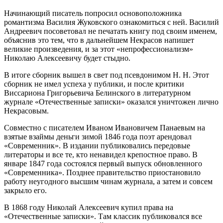
Начинающий писатель попросил основоположника
романтизма Василия Жуковского ознакомиться с ней. Василий
Андреевич посоветовал не печатать книгу под своим именем,
объяснив это тем, что в дальнейшем Некрасов напишет
великие произведения, и за этот «непрофессионализм»
Николаю Алексеевичу будет стыдно.
В итоге сборник вышел в свет под псевдонимом Н. Н. Этот
сборник не имел успеха у публики, и после критики
Виссариона Григорьевича Белинского в литературном
журнале «Отечественные записки» оказался уничтожен лично
Некрасовым.
Совместно с писателем Иваном Ивановичем Панаевым на
взятые взаймы деньги зимой 1846 года поэт арендовал
«Современник». В издании публиковались передовые
литераторы и все те, кто ненавидел крепостное право. В
январе 1847 года состоялся первый выпуск обновленного
«Современника». Позднее правительство приостановило
работу неугодного высшим чинам журнала, а затем и совсем
закрыло его.
В 1868 году Николай Алексеевич купил права на
«Отечественные записки». Там классик публиковался все