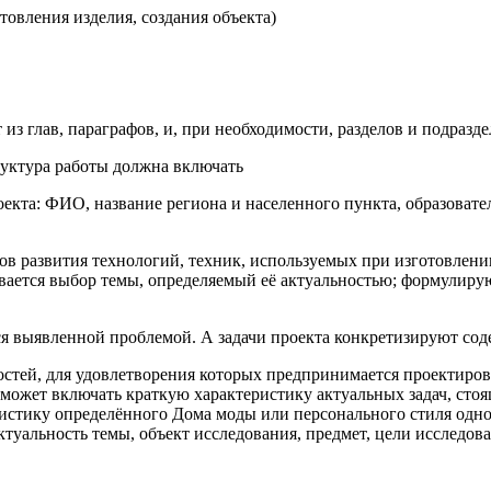
товления изделия, создания объекта)
 из глав, параграфов, и, при необходимости, разделов и подразде
руктура работы должна включать
та: ФИО, название региона и населенного пункта, образователь
етов развития технологий, техник, используемых при изготовле
вается выбор темы, определяемый её актуальностью; формулирую
ется выявленной проблемой. А задачи проекта конкретизируют со
остей, для удовлетворения которых предпринимается проектиро
 может включать краткую характеристику актуальных задач, сто
листику определённого Дома моды или персонального стиля одн
ктуальность темы, объект исследования, предмет, цели исследов