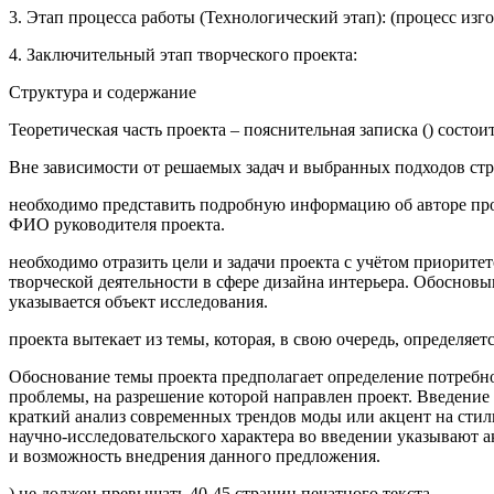
3. Этап процесса работы (Технологический этап): (процесс изго
4. Заключительный этап творческого проекта:
Структура и содержание
Теоретическая часть проекта – пояснительная записка () состоит
Вне зависимости от решаемых задач и выбранных подходов ст
необходимо представить подробную информацию об авторе проек
ФИО руководителя проекта.
необходимо отразить цели и задачи проекта с учётом приорит
творческой деятельности в сфере дизайна интерьера. Обосновы
указывается объект исследования.
проекта вытекает из темы, которая, в свою очередь, определя
Обоснование темы проекта предполагает определение потребн
проблемы, на разрешение которой направлен проект. Введение
краткий анализ современных трендов моды или акцент на сти
научно-исследовательского характера во введении указывают а
и возможность внедрения данного предложения.
) не должен превышать 40-45 страниц печатного текста.