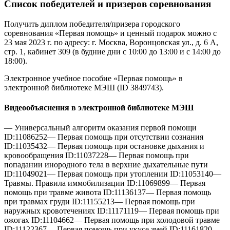
Список победителей и призеров соревнования
Получить диплом победителя/призера городского
соревнования «Первая помощь» и ценный подарок можно с
23 мая 2023 г. по адресу: г. Москва, Воронцовская ул., д. 6 А,
стр. 1, кабинет 309 (в будние дни с 10:00 до 13:00 и с 14:00 до
18:00).
Электронное учебное пособие «Первая помощь» в
электронной библиотеке МЭШ (ID 3849743).
Видеообъяснения в электронной библиотеке МЭШ
— Универсальный алгоритм оказания первой помощи
ID:11086252— Первая помощь при отсутствии сознания
ID:11035432— Первая помощь при остановке дыхания и
кровообращения ID:11037228— Первая помощь при
попадании инородного тела в верхние дыхательные пути
ID:11049021— Первая помощь при утоплении ID:11053140—
Травмы. Правила иммобилизации ID:11069899— Первая
помощь при травме живота ID:11136137— Первая помощь
при травмах груди ID:11155213— Первая помощь при
наружных кровотечениях ID:11171119— Первая помощь при
ожогах ID:11104662— Первая помощь при холодовой травме
ID:11122367— Первая помощь при укусе змей ID:11161820