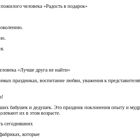
ь пожилого человека «Радость в подарок»
поколению.
ию.
я.
еловека «Лучше друга не найти»
чимых праздниках, воспитание любви, уважения к представителя
а!
наших бабушек и дедушек. Это праздник поклонения опыту и муд
олевают их в этом возрасте.
сть сегодняшних
 фабриках, которые