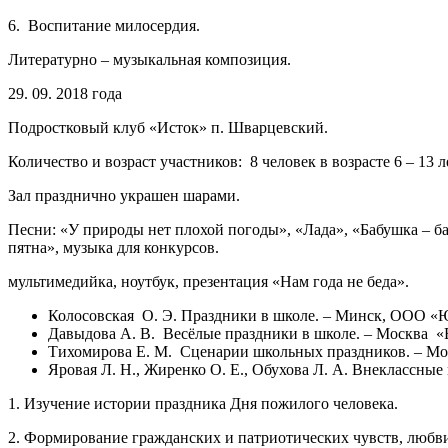
6. Воспитание милосердия.
Литературно – музыкальная композиция.
29. 09. 2018 года
Подростковый клуб «Исток» п. Шварцевский.
Количество и возраст участников: 8 человек в возрасте 6 – 13 л
Зал празднично украшен шарами.
Песни: «У природы нет плохой погоды», «Лада», «Бабушка – б
пятна», музыка для конкурсов.
мультимедийка, ноутбук, презентация «Нам года не беда».
Колосовская О. Э. Праздники в школе. – Минск, ООО «
Давыдова А. В. Весёлые праздники в школе. – Москва 
Тихомирова Е. М. Сценарии школьных праздников. – Мо
Яровая Л. Н., Жиренко О. Е., Обухова Л. А. Внеклассн
1. Изучение истории праздника Дня пожилого человека.
2. Формирование гражданских и патриотических чувств, любви