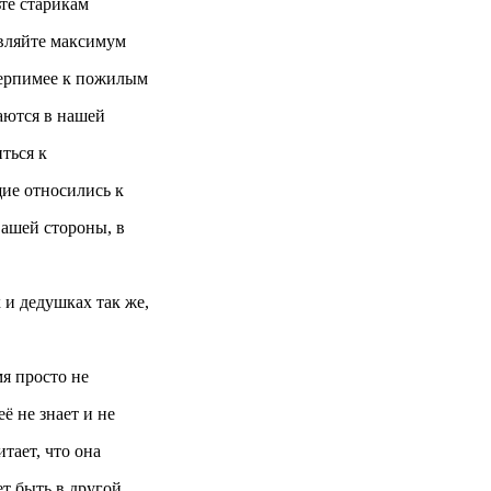
ьте старикам
являйте максимум
 терпимее к пожилым
даются в нашей
иться к
ие относились к
вашей стороны, в
 и дедушках так же,
мя просто не
ё не знает и не
тает, что она
ет быть в другой