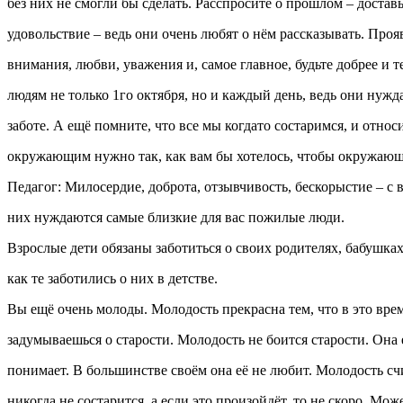
без них не смогли бы сделать. Расспросите о прошлом – достав
удовольствие – ведь они очень любят о нём рассказывать. Про
внимания, любви, уважения и, самое главное, будьте добрее и
людям не только 1го октября, но и каждый день, ведь они нуж
заботе. А ещё помните, что все мы когдато состаримся, и относ
окружающим нужно так, как вам бы хотелось, чтобы окружающ
Педагог: Милосердие, доброта, отзывчивость, бескорыстие – с 
них нуждаются самые близкие для вас пожилые люди.
Взрослые дети обязаны заботиться о своих родителях, бабушках
как те заботились о них в детстве.
Вы ещё очень молоды. Молодость прекрасна тем, что в это вре
задумываешься о старости. Молодость не боится старости. Она е
понимает. В большинстве своём она её не любит. Молодость счи
никогда не состарится, а если это произойдёт, то не скоро. Мож