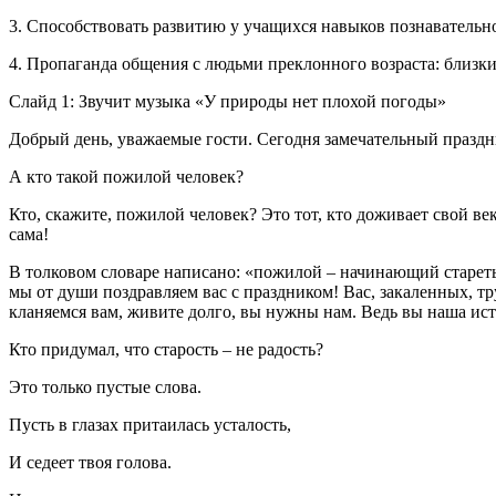
3. Способствовать развитию у учащихся навыков познавательно
4. Пропаганда общения с людьми преклонного возраста: близки
Слайд 1: Звучит музыка «У природы нет плохой погоды»
Добрый день, уважаемые гости. Сегодня замечательный праздни
А кто такой пожилой человек?
Кто, скажите, пожилой человек? Это тот, кто доживает свой век
сама!
В толковом словаре написано: «пожилой – начинающий стареть»
мы от души поздравляем вас с праздником! Вас, закаленных, т
кланяемся вам, живите долго, вы нужны нам. Ведь вы наша ист
Кто придумал, что старость – не радость?
Это только пустые слова.
Пусть в глазах притаилась усталость,
И седеет твоя голова.