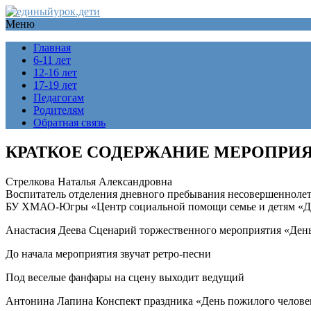
Меню
Главная
6-11 лет
12-16 лет
17-19 лет
Педагогам
Родителям
Обратная связь
КРАТКОЕ СОДЕРЖАНИЕ МЕРОПРИ
Стрелкова Наталья Александровна
Воспитатель отделения дневного пребывания несовершенноле
БУ ХМАО-Югры «Центр социальной помощи семье и детям «До
Анастасия Деева Сценарий торжественного мероприятия «Ден
До начала мероприятия звучат ретро-песни
Под веселые фанфары на сцену выходит ведущий
Антонина Лапина Конспект праздника «День пожилого челове