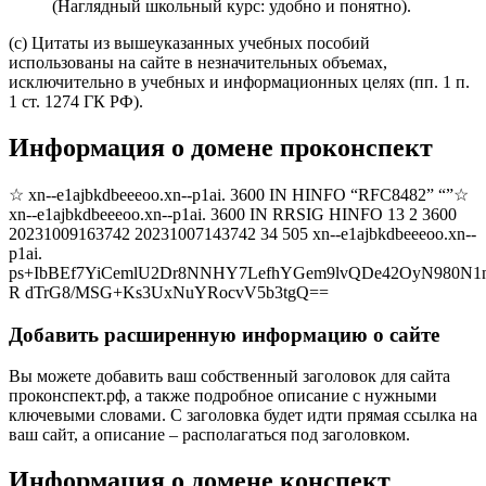
(Наглядный школьный курс: удобно и понятно).
(с) Цитаты из вышеуказанных учебных пособий
использованы на сайте в незначительных объемах,
исключительно в учебных и информационных целях (пп. 1 п.
1 ст. 1274 ГК РФ).
Информация о домене проконспект
☆ xn--e1ajbkdbeeeoo.xn--p1ai. 3600 IN HINFO “RFC8482” “”☆
xn--e1ajbkdbeeeoo.xn--p1ai. 3600 IN RRSIG HINFO 13 2 3600
20231009163742 20231007143742 34 505 xn--e1ajbkdbeeeoo.xn--
p1ai.
ps+IbBEf7YiCemlU2Dr8NNHY7LefhYGem9lvQDe42OyN980N
R dTrG8/MSG+Ks3UxNuYRocvV5b3tgQ==
Добавить расширенную информацию о сайте
Вы можете добавить ваш собственный заголовок для сайта
проконспект.рф, а также подробное описание с нужными
ключевыми словами. С заголовка будет идти прямая ссылка на
ваш сайт, а описание – располагаться под заголовком.
Информация о домене конспект