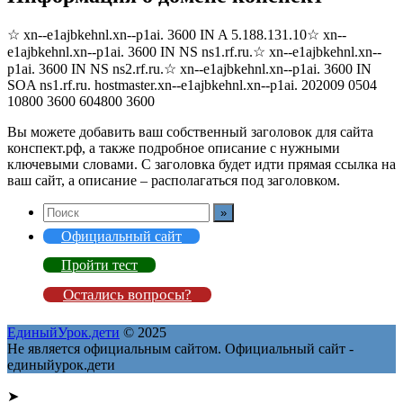
☆ xn--e1ajbkehnl.xn--p1ai. 3600 IN A 5.188.131.10☆ xn--
e1ajbkehnl.xn--p1ai. 3600 IN NS ns1.rf.ru.☆ xn--e1ajbkehnl.xn--
p1ai. 3600 IN NS ns2.rf.ru.☆ xn--e1ajbkehnl.xn--p1ai. 3600 IN
SOA ns1.rf.ru. hostmaster.xn--e1ajbkehnl.xn--p1ai. 202009 0504
10800 3600 604800 3600
Вы можете добавить ваш собственный заголовок для сайта
конспект.рф, а также подробное описание с нужными
ключевыми словами. С заголовка будет идти прямая ссылка на
ваш сайт, а описание – располагаться под заголовком.
Официальный сайт
Пройти тест
Остались вопросы?
ЕдиныйУрок.дети
© 2025
Не является официальным сайтом. Официальный сайт -
единыйурок.дети
➤