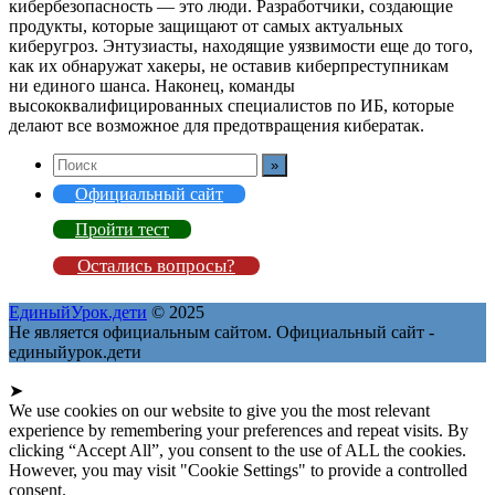
кибербезопасность — это люди. Разработчики, создающие
продукты, которые защищают от самых актуальных
киберугроз. Энтузиасты, находящие уязвимости еще до того,
как их обнаружат хакеры, не оставив киберпреступникам
ни единого шанса. Наконец, команды
высококвалифицированных специалистов по ИБ, которые
делают все возможное для предотвращения кибератак.
Официальный сайт
Пройти тест
Остались вопросы?
ЕдиныйУрок.дети
© 2025
Не является официальным сайтом. Официальный сайт -
единыйурок.дети
➤
We use cookies on our website to give you the most relevant
experience by remembering your preferences and repeat visits. By
clicking “Accept All”, you consent to the use of ALL the cookies.
However, you may visit "Cookie Settings" to provide a controlled
consent.