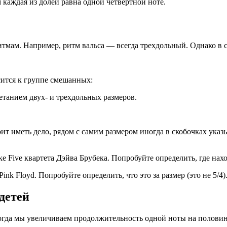
 каждая из долей равна одной четвертной ноте.
тмам. Например, ритм вальса — всегда трехдольный. Однако в с
сится к группе смешанных:
етанием двух- и трехдольных размеров.
т иметь дело, рядом с самим размером иногда в скобочках указыв
 Five квартета Дэйва Брубека. Попробуйте определить, где нахо
k Floyd. Попробуйте определить, что это за размер (это не 5/4)
детей
огда мы увеличиваем продолжительность одной ноты на половин