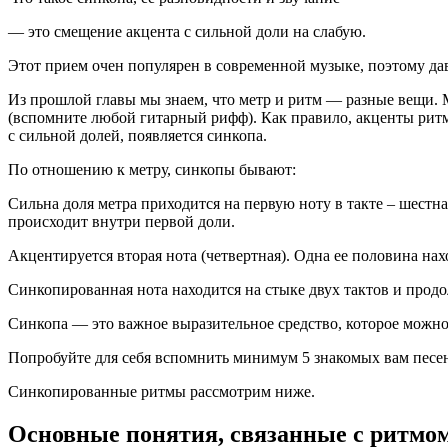
— это смещение акцента с сильной доли на слабую.
Этот прием очен популярен в современной музыке, поэтому дава
Из прошлой главы мы знаем, что метр и ритм — разные вещи. М
(вспомните любой гитарный рифф). Как правило, акценты ритма
с сильной долей, появляется синкопа.
По отношению к метру, синкопы бывают:
Сильна доля метра приходится на первую ноту в такте – шестн
происходит внутри первой доли.
Акцентируется вторая нота (четвертная). Одна ее половина нахо
Синкопированная нота находится на стыке двух тактов и продол
Синкопа — это важное выразительное средство, которое можно 
Попробуйте для себя вспомнить минимум 5 знакомых вам песен
Синкопированные ритмы рассмотрим ниже.
Основные понятия, связанные с ритмо