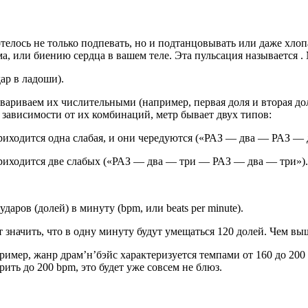
елось не только подпевать, но и подтанцовывать или даже хлоп
, или биению сердца в вашем теле. Эта пульсация называется . 
ар в ладоши).
ариваем их числительными (например, первая доля и вторая дол
зависимости от их комбинаций, метр бывает двух типов:
риходится одна слабая, и они чередуются («РАЗ — два — РАЗ — 
приходится две слабых («РАЗ — два — три — РАЗ — два — три»).
даров (долей) в минуту (bpm, или beats per minute).
т значить, что в одну минуту будут умещаться 120 долей. Чем вы
ример, жанр драм’н’бэйс характеризуется темпами от 160 до 200
ить до 200 bpm, это будет уже совсем не блюз.