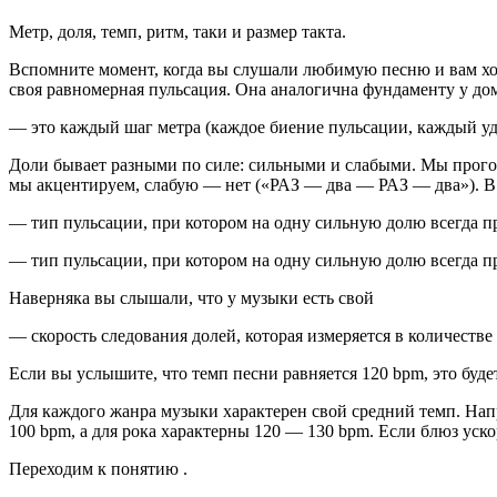
Метр, доля, темп, ритм, таки и размер такта.
Вспомните момент, когда вы слушали любимую песню и вам хот
своя равномерная пульсация. Она аналогична фундаменту у дома
— это каждый шаг метра (каждое биение пульсации, каждый уд
Доли бывает разными по силе: сильными и слабыми. Мы прогов
мы акцентируем, слабую — нет («РАЗ — два — РАЗ — два»). В 
— тип пульсации, при котором на одну сильную долю всегда п
— тип пульсации, при котором на одну сильную долю всегда 
Наверняка вы слышали, что у музыки есть свой
— скорость следования долей, которая измеряется в количестве у
Если вы услышите, что темп песни равняется 120 bpm, это буде
Для каждого жанра музыки характерен свой средний темп. Нап
100 bpm, а для рока характерны 120 — 130 bpm. Если блюз ускор
Переходим к понятию .