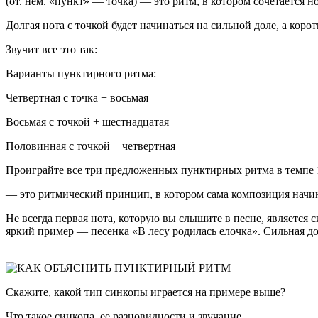
(от. нем. «пункт» — точка) — это ритм, в котором сочетается но
Долгая нота с точкой будет начинаться на сильной доле, а коро
Звучит все это так:
Варианты пунктирного ритма:
Четвертная с точка + восьмая
Восьмая с точкой + шестнадцатая
Половинная с точкой + четвертная
Проиграйте все три предложенных пунктирных ритма в темпе 1
— это ритмический принцип, в котором сама композиция начин
Не всегда первая нота, которую вы слышите в песне, является с
яркий пример — песенка «В лесу родилась елочка». Сильная доля 
Скажите, какой тип синкопы играется на примере выше?
Что такое синкопа, ее разновидности и звучание