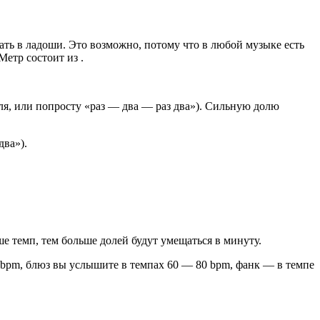
ать в ладоши. Это возможно, потому что в любой музыке есть
Метр состоит из .
я, или попросту «раз — два — раз два»). Сильную долю
два»).
ше темп, тем больше долей будут умещаться в минуту.
 bpm, блюз вы услышите в темпах 60 — 80 bpm, фанк — в темпе