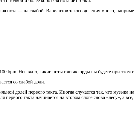
та с точкой и более короткая нота без точки.
ткая нота — на слабой. Вариантов такого деления много, наприме
00 bpm. Неважно, какие ноты или аккорды вы будете при этом и
ается со слабой доли.
ильной долей первого такта. Иногда случается так, что музыка на
первого такта начинается на втором слоге слова «лесу», а все, ч