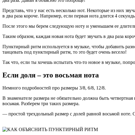
два раза. Давай я объясню это попроще!
Представь, что у нас есть несколько нот. Некоторые из них зв
в два раза короче. Например, если первая нота длится 4 секунды
После этого мы берем следующую ноту и уменьшаем ее длительнос
Таким образом, каждая новая нота будет звучать в два раза к
Пунктирный ритм используется в музыке, чтобы добавить разно
танцевать под пунктирный ритм, то это будет очень весело!
Так что, если ты хочешь испытать что-то новое в музыке, поп
Если доля – это восьмая нота
Немного подробностей про размеры 3/8, 6/8, 12/8.
В знаменателе размера не обязательно должна быть четвертная 
восьмая. Разберем три таких размера.
— простой трехдольный размер с долей равной восьмой ноте. Сче