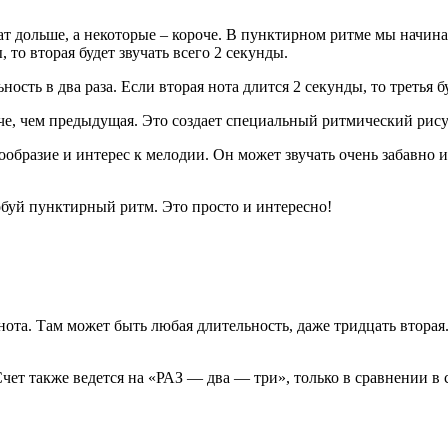
учат дольше, а некоторые – короче. В пунктирном ритме мы начин
, то вторая будет звучать всего 2 секунды.
ть в два раза. Если вторая нота длится 2 секунды, то третья буд
ороче, чем предыдущая. Это создает специальный ритмический ри
образие и интерес к мелодии. Он может звучать очень забавно 
робуй пунктирный ритм. Это просто и интересно!
нота. Там может быть любая длительность, даже тридцать вторая
т также ведется на «РАЗ — два — три», только в сравнении в с ¾