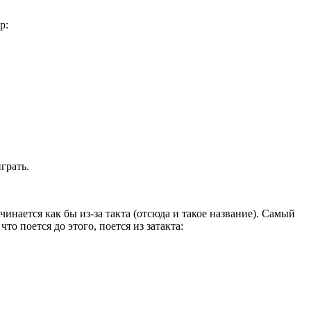
р:
грать.
чинается как бы из-за такта (отсюда и такое название). Самый
то поется до этого, поется из затакта: