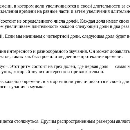
ени, в котором доли увеличиваются в своей длительности за с
азделения времени на равные части и затем увеличения длительн
 состоит из определенного числа долей. Каждая доля имеет свою 
ем увеличиваем длительность каждой следующей доли в два раза
лей. Если мы начинаем с четвертной доли, следующая доля будет 
ния интересного и разнообразного звучания. Он может добавля
ктов, таких как быстрое или медленное протекание времени.
». Этот ритм состоит из трех долей, где первая доля — самая ко
сунок, который звучит интересно и привлекательно.
ыкального времени, в котором доли увеличиваются в своей дли
ого звучания в музыке.
идется столкнуться. Другим распространенным размером являетс