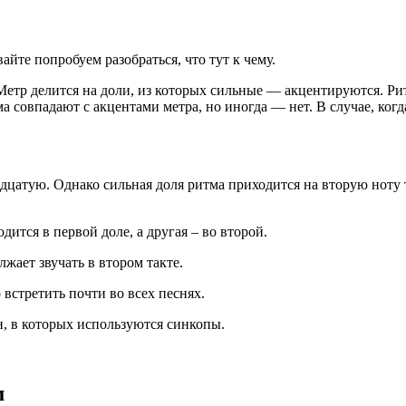
йте попробуем разобраться, что тут к чему.
етр делится на доли, из которых сильные — акцентируются. Рит
 совпадают с акцентами метра, но иногда — нет. В случае, когд
адцатую. Однако сильная доля ритма приходится на вторую ноту 
дится в первой доле, а другая – во второй.
жает звучать в втором такте.
встретить почти во всех песнях.
, в которых используются синкопы.
м