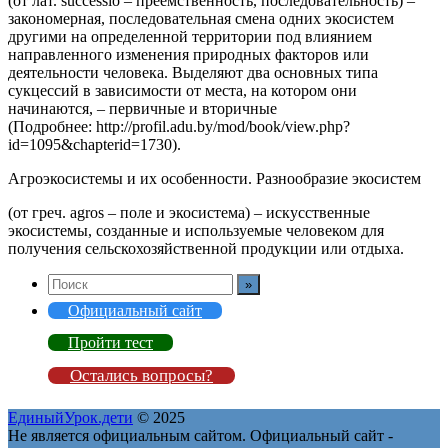
(от лат. successio – преемственность, последовательность) –
закономерная, последовательная смена одних экосистем
другими на определенной территории под влиянием
направленного изменения природных факторов или
деятельности человека. Выделяют два основных типа
сукцессий в зависимости от места, на котором они
начинаются, – первичные и вторичные
(Подробнее: http://profil.adu.by/mod/book/view.php?
id=1095&chapterid=1730).
Агроэкосистемы и их особенности. Разнообразие экосистем
(от греч. agros – поле и экосистема) – искусственные
экосистемы, созданные и используемые человеком для
получения сельскохозяйственной продукции или отдыха.
Официальный сайт
Пройти тест
Остались вопросы?
ЕдиныйУрок.дети
© 2025
Не является официальным сайтом. Официальный сайт -