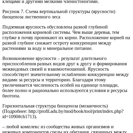
клещами и другими мелкими членистоногими.
Рисунок 7. Схема вертикальной структуры (ярусности)
биоценоза лиственного леса
Подземная ярусность обусловлена разной глубиной
расположения корневой системы. Чем выше деревья, тем
глубже в почву проникают их корни. Расположение корней на
разной глубине снижает остроту конкуренции между
растениями за воду и минеральное питание.
Возникновение ярусности – результат длительного
приспособления разных видов друг к другу и формирования
межвидовых связей и взаимоотношений. Ярусность
способствует значительному ослаблению конкуренции между
видами за ресурсы и территорию. Благодаря этому
увеличивается численность особей на единице площади,
более полно и рационально используются условия и ресурсы
биотопа.
Горизонтальная структура биоценоза (мозаичность)
(Подробнее: http://profil.adu.by/mod/book/tool/print/index.php?
id=1090#ch1713).
– любой комплекс из сообщества живых организмов и
неживых компонентов среды их обитания, связанных между