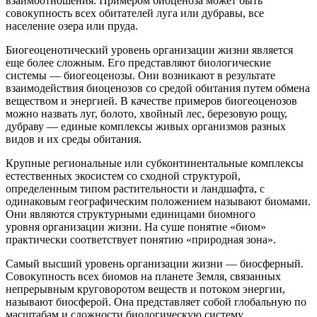
взаимоотношения. Примером биоценоза может быть
совокупность всех обитателей луга или дубравы, все
население озера или пруда.
Биогеоценотический уровень организации жизни является
еще более сложным. Его представляют биологические
системы — биогеоценозы. Они возникают в результате
взаимодействия биоценозов со средой обитания путем обмена
веществом и энергией. В качестве примеров биогеоценозов
можно назвать луг, болото, хвойный лес, березовую рощу,
дубраву — единые комплексы живых организмов разных
видов и их среды обитания.
Крупные региональные или субконтинентальные комплексы
естественных экосистем со сходной структурой,
определенным типом растительности и ландшафта, с
одинаковым географическим положением называют биомами.
Они являются структурными единицами биомного
уровня организации жизни. На суше понятие «биом»
практически соответствует понятию «природная зона».
Самый высший уровень организации жизни — биосферный.
Совокупность всех биомов на планете Земля, связанных
непрерывным круговоротом веществ и потоком энергии,
называют биосферой. Она представляет собой глобальную по
масштабам и сложности биологическую систему.