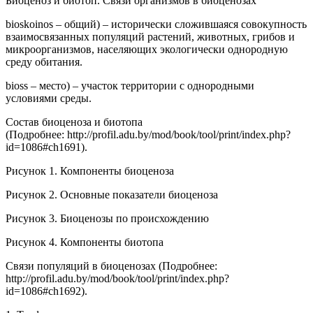
Биоценоз и биотоп. Связи организмов в биоценозах
bioskoinos – общий) – исторически сложившаяся совокупность
взаимосвязанных популяций растений, животных, грибов и
микроорганизмов, населяющих экологически однородную
среду обитания.
bioss – место) – участок территории с однородными
условиями среды.
Состав биоценоза и биотопа
(Подробнее: http://profil.adu.by/mod/book/tool/print/index.php?
id=1086#ch1691).
Рисунок 1. Компоненты биоценоза
Рисунок 2. Основные показатели биоценоза
Рисунок 3. Биоценозы по происхождению
Рисунок 4. Компоненты биотопа
Связи популяций в биоценозах (Подробнее:
http://profil.adu.by/mod/book/tool/print/index.php?
id=1086#ch1692).