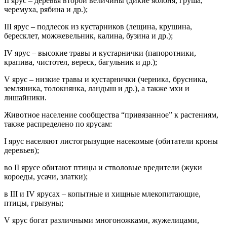
II ярус – деревья второй величины (дикие яблоня, груша,
черемуха, рябина и др.);
III ярус – подлесок из кустарников (лещина, крушина,
бересклет, можжевельник, калина, бузина и др.);
IV ярус – высокие травы и кустарнички (папоротники,
крапива, чистотел, вереск, багульник и др.);
V ярус – низкие травы и кустарнички (черника, брусника,
земляника, толокнянка, ландыш и др.), а также мхи и
лишайники.
Животное население сообщества “привязанное” к растениям,
также распределено по ярусам:
I ярус населяют листогрызущие насекомые (обитатели кроны
деревьев);
во II ярусе обитают птицы и стволовые вредители (жуки
короеды, усачи, златки);
в III и IV ярусах – копытные и хищные млекопитающие,
птицы, грызуны;
V ярус богат различными многоножками, жужелицами,