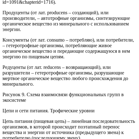
id=1091&chapterid=1716).
Продуценты (от лат. producens – создающий), или
производители, – автотрофные организмы, синтезирующие
органическое вещество из минерального с использованием
энергии.
Консументы (от лат. consumo – потребляю), или потребители,
– гетеротрофные организмы, потребляющие живое
органическое вещество и передающие содержащуюся в нем
энергию по пищевым цепям.
Редуценты (от лат. reducens – возвращающий), или
разрушители – гетеротрофные организмы, разрушающие
мертвое органическое вещество любого происхождения до
минерального.
Рисунок 9. Схема взаимосвязи функциональных групп в
экосистеме
Цепи и сети питания. Трофические уровни
Цепь питания (пищевая цепь) – линейная последовательность
организмов, в которой происходит поэтапный перенос
вещества и энергии от источника (предыдущего звена) к
потребителю (последующему звену).