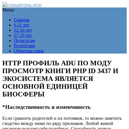
Меню
Главная
6-11 лет
12-16 лет
17-19 лет
Педагогам
Родителям
Обратная связь
HTTP ПРОФИЛЬ ADU ПО МОДУ
ПРОСМОТР КНИГИ PHP ID 3437 И
ЭКОСИСТЕМА ЯВЛЯЕТСЯ
ОСНОВНОЙ ЕДИНИЦЕЙ
БИОСФЕРЫ
*Наследственность и изменчивость
Если сравнить родителей и их потомков, то можно заметить
сходство между ними по ряду признаков. Любой живой
организм рождает себе подобных. Способность живых