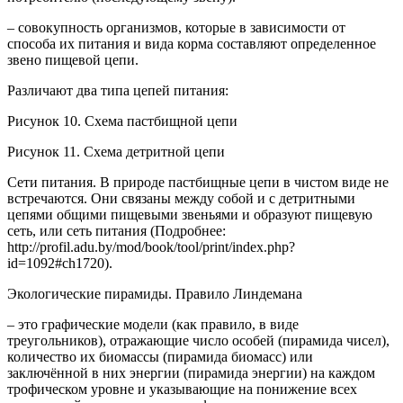
– совокупность организмов, которые в зависимости от
способа их питания и вида корма составляют определенное
звено пищевой цепи.
Различают два типа цепей питания:
Рисунок 10. Схема пастбищной цепи
Рисунок 11. Схема детритной цепи
Сети питания. В природе пастбищные цепи в чистом виде не
встречаются. Они связаны между собой и с детритными
цепями общими пищевыми звеньями и образуют пищевую
сеть, или сеть питания (Подробнее:
http://profil.adu.by/mod/book/tool/print/index.php?
id=1092#ch1720).
Экологические пирамиды. Правило Линдемана
– это графические модели (как правило, в виде
треугольников), отражающие число особей (пирамида чисел),
количество их биомассы (пирамида биомасс) или
заключённой в них энергии (пирамида энергии) на каждом
трофическом уровне и указывающие на понижение всех