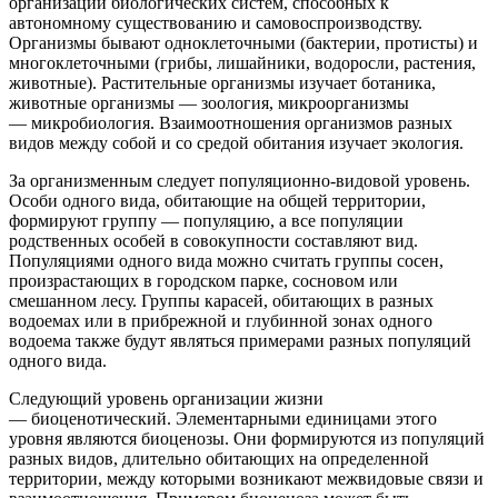
организации биологических систем, способных к
автономному существованию и самовоспроизводству.
Организмы бывают одноклеточными (бактерии, протисты) и
многоклеточными (грибы, лишайники, водоросли, растения,
животные). Растительные организмы изучает ботаника,
животные организмы — зоология, микроорганизмы
— микробиология. Взаимоотношения организмов разных
видов между собой и со средой обитания изучает экология.
За организменным следует популяционно-видовой уровень.
Особи одного вида, обитающие на общей территории,
формируют группу — популяцию, а все популяции
родственных особей в совокупности составляют вид.
Популяциями одного вида можно считать группы сосен,
произрастающих в городском парке, сосновом или
смешанном лесу. Группы карасей, обитающих в разных
водоемах или в прибрежной и глубинной зонах одного
водоема также будут являться примерами разных популяций
одного вида.
Следующий уровень организации жизни
— биоценотический. Элементарными единицами этого
уровня являются биоценозы. Они формируются из популяций
разных видов, длительно обитающих на определенной
территории, между которыми возникают межвидовые связи и