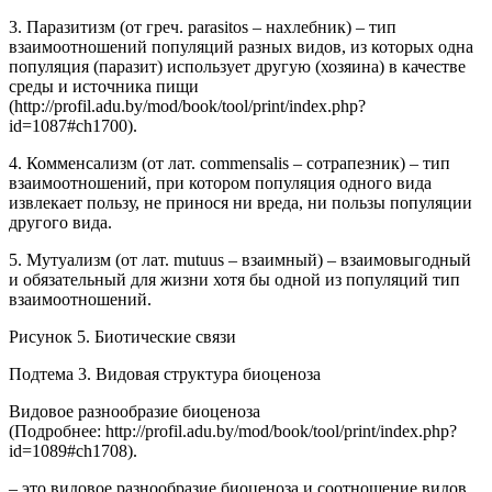
3. Паразитизм (от греч. parasitos – нахлебник) – тип
взаимоотношений популяций разных видов, из которых одна
популяция (паразит) использует другую (хозяина) в качестве
среды и источника пищи
(http://profil.adu.by/mod/book/tool/print/index.php?
id=1087#ch1700).
4. Комменсализм (от лат. commensalis – сотрапезник) – тип
взаимоотношений, при котором популяция одного вида
извлекает пользу, не принося ни вреда, ни пользы популяции
другого вида.
5. Мутуализм (от лат. mutuus – взаимный) – взаимовыгодный
и обязательный для жизни хотя бы одной из популяций тип
взаимоотношений.
Рисунок 5. Биотические связи
Подтема 3. Видовая структура биоценоза
Видовое разнообразие биоценоза
(Подробнее: http://profil.adu.by/mod/book/tool/print/index.php?
id=1089#ch1708).
– это видовое разнообразие биоценоза и соотношение видов