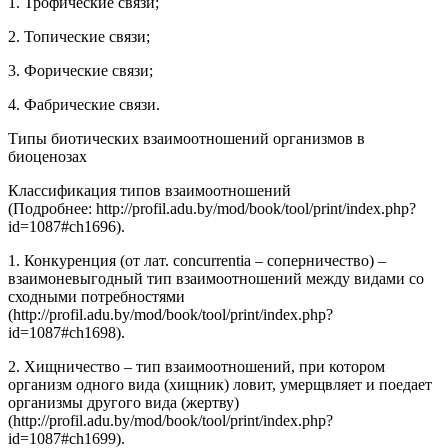
1. Трофические связи;
2. Топические связи;
3. Форические связи;
4. Фабрические связи.
Типы биотических взаимоотношений организмов в
биоценозах
Классификация типов взаимоотношений
(Подробнее: http://profil.adu.by/mod/book/tool/print/index.php?
id=1087#ch1696).
1. Конкуренция (от лат. concurrentia – соперничество) –
взаимоневыгодный тип взаимоотношений между видами со
сходными потребностями
(http://profil.adu.by/mod/book/tool/print/index.php?
id=1087#ch1698).
2. Хищничество – тип взаимоотношений, при котором
организм одного вида (хищник) ловит, умерщвляет и поедает
организмы другого вида (жертву)
(http://profil.adu.by/mod/book/tool/print/index.php?
id=1087#ch1699).