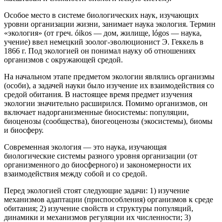
Особое место в системе биологических наук, изучающих
уровни организации жизни, занимает наука экология. Термин
«экология» (от греч. óikos — дом, жилище, lógos — наука,
учение) ввел немецкий зоолог-эволюционист Э. Геккель в
1866 г. Под экологией он понимал науку об отношениях
организмов с окружающей средой.
На начальном этапе предметом экологии являлись организмы
(особи), а задачей науки было изучение их взаимодействия со
средой обитания. В настоящее время предмет изучения
экологии значительно расширился. Помимо организмов, он
включает надорганизменные биосистемы: популяции,
биоценозы (сообщества), биогеоценозы (экосистемы), биомы
и биосферу.
Современная экология — это наука, изучающая
биологические системы разного уровня организации (от
организменного до биосферного) и закономерности их
взаимодействия между собой и со средой.
Перед экологией стоят следующие задачи: 1) изучение
механизмов адаптации (приспособления) организмов к среде
обитания; 2) изучение свойств и структуры популяций,
динамики и механизмов регуляции их численности; 3)