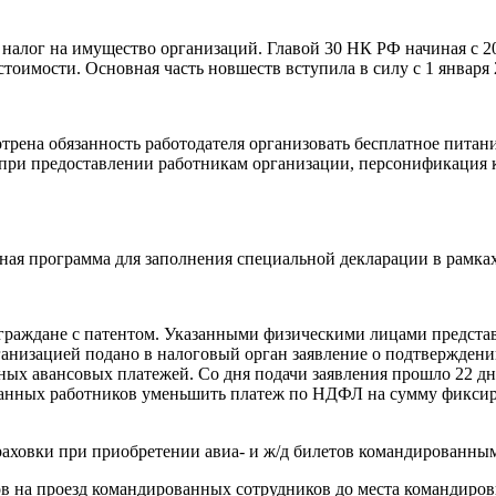
налог на имущество организаций. Главой 30 НК РФ начиная с 20
стоимости. Основная часть новшеств вступила в силу с 1 января
трена обязанность работодателя организовать бесплатное питан
 при предоставлении работникам организации, персонификация к
тная программа для заполнения специальной декларации в рамк
граждане с патентом. Указанными физическими лицами предст
анизацией подано в налоговый орган заявление о подтвержден
х авансовых платежей. Со дня подачи заявления прошло 22 дня,
анных работников уменьшить платеж по НДФЛ на сумму фиксир
аховки при приобретении авиа- и ж/д билетов командированны
в на проезд командированных сотрудников до места командиров