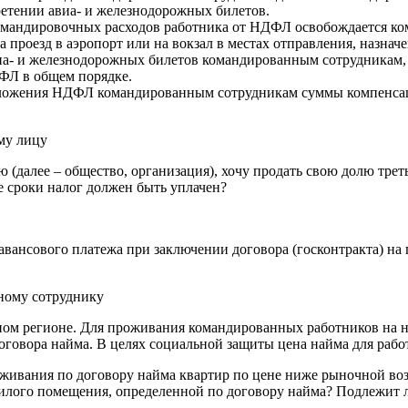
ретении авиа- и железнодорожных билетов.
омандировочных расходов работника от НДФЛ освобождается комп
 проезд в аэропорт или на вокзал в местах отправления, назначе
иа- и железнодорожных билетов командированным сотрудникам, т
ФЛ в общем порядке.
обложения НДФЛ командированным сотрудникам суммы компенсац
му лицу
 (далее – общество, организация), хочу продать свою долю тре
ие сроки налог должен быть уплачен?
вансового платежа при заключении договора (госконтракта) на
ному сотруднику
ном регионе. Для проживания командированных работников на 
договора найма. В целях социальной защиты цена найма для раб
живания по договору найма квартир по цене ниже рыночной возн
илого помещения, определенной по договору найма? Подлежит