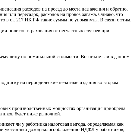
енсация расходов на проезд до места назначения и обратно,
ния или пересадок, расходов на провоз багажа. Однако, что
о в ст. 217 НК РФ такие суммы не упомянуты. В связи с этим,
ии полисов страхования от несчастных случаев при
тьему лицу по номинальной стоимости. Возникнет ли в данном
 подписку на периодические печатные издания во втором
новых производственных мощностях организация приобрела
отников будет ниже рыночной.
икает ли у работника налоговая выгода, определяемая как
 ли указанный доход налогообложению НДФЛ у работников,