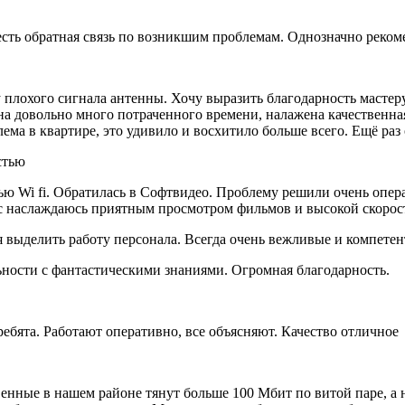
есть обратная связь по возникшим проблемам. Однозначно реко
у плохого сигнала антенны. Хочу выразить благодарность мастер
а довольно много потраченного времени, налажена качественная 
лема в квартире, это удивило и восхитило больше всего. Ещё раз
стью
ю Wi fi. Обратилась в Софтвидео. Проблему решили очень опер
ас наслаждаюсь приятным просмотром фильмов и высокой скорост
я выделить работу персонала. Всегда очень вежливые и компетен
ности с фантастическими знаниями. Огромная благодарность.
бята. Работают оперативно, все объясняют. Качество отличное
енные в нашем районе тянут больше 100 Мбит по витой паре, а 