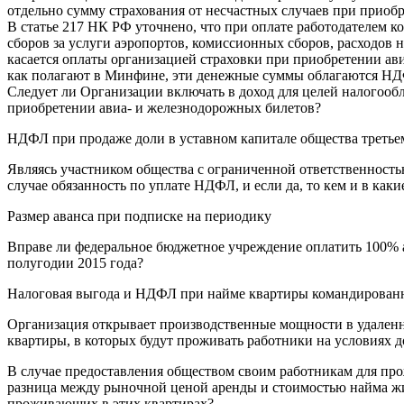
отдельно сумму страхования от несчастных случаев при приоб
В статье 217 НК РФ уточнено, что при оплате работодателем к
сборов за услуги аэропортов, комиссионных сборов, расходов на
касается оплаты организацией страховки при приобретении ав
как полагают в Минфине, эти денежные суммы облагаются НД
Следует ли Организации включать в доход для целей налого
приобретении авиа- и железнодорожных билетов?
НДФЛ при продаже доли в уставном капитале общества третье
Являясь участником общества с ограниченной ответственностью
случае обязанность по уплате НДФЛ, и если да, то кем и в как
Размер аванса при подписке на периодику
Вправе ли федеральное бюджетное учреждение оплатить 100% а
полугодии 2015 года?
Налоговая выгода и НДФЛ при найме квартиры командирован
Организация открывает производственные мощности в удален
квартиры, в которых будут проживать работники на условиях 
В случае предоставления обществом своим работникам для про
разница между рыночной ценой аренды и стоимостью найма ж
проживающих в этих квартирах?