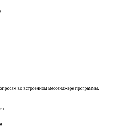
й
опросам во встроенном мессенджере программы.
са
а