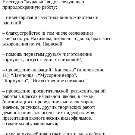
Ежегодно “муравьи” ведут следующую
природоохранную работу:
– инвентаризация местных видов животных и
растений;
– благоустройство (в том числе озеленение)
сквера по ул. Нахимова, школьного двора, братского
захоронения по ул. Нарвской;
– помощь пернатым друзьям /изготовление
кормушек, искусственных гнездовий/;
– проведение операций “Капелька” (приложение
11), “Лампочка”, “Мусорное ведро”,
“Кормушка”, “Искусственное гнездовье”;
– проведение просветительской, разъяснительной
работы в классах начальной школы, в семье
(организация и проведение выставок марок,
значков, рисунков, других творческих работ;
демонстрация экологических видеофильмов;
презентация экологических видеофильмов,
созданных обучающимися;
– охрана муравейников (разъяснительная работа);