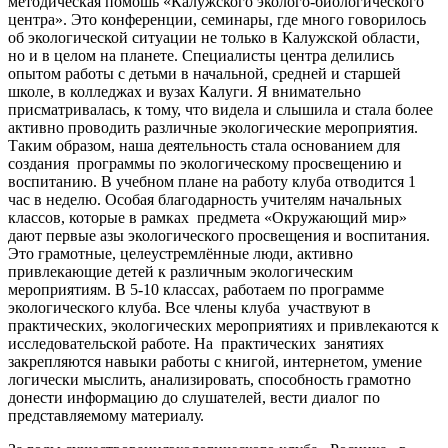
методическая помошь «Калужского эколого-биологического
центра». Это конференции, семинары, где много говорилось
об экологической ситуации не только в Калужской области,
но и в целом на планете. Специалисты центра делились
опытом работы с детьми в начальной, средней и старшей
школе, в колледжах и вузах Калуги. Я внимательно
присматривалась, к тому, что видела и слышила и стала более
активно проводить различные экологические мероприятия.
Таким образом, наша деятельность стала основанием для
создания программы по экологическому просвещению и
воспитанию. В учебном плане на работу клуба отводится 1
час в неделю. Особая благодарность учителям начальных
классов, которые в рамках предмета «Окружающий мир»
дают первые азы экологического просвещения и воспитания.
Это грамотные, целеустремлённые люди, активно
привлекающие детей к различным экологическим
мероприятиям. В 5-10 классах, работаем по программе
экологического клуба. Все члены клуба участвуют в
практических, экологических мероприятиях и привлекаются к
исследовательской работе. На практических занятиях
закрепляются навыки работы с книгой, интернетом, умение
логически мыслить, анализировать, способность грамотно
донести информацию до слушателей, вести диалог по
представляемому материалу.