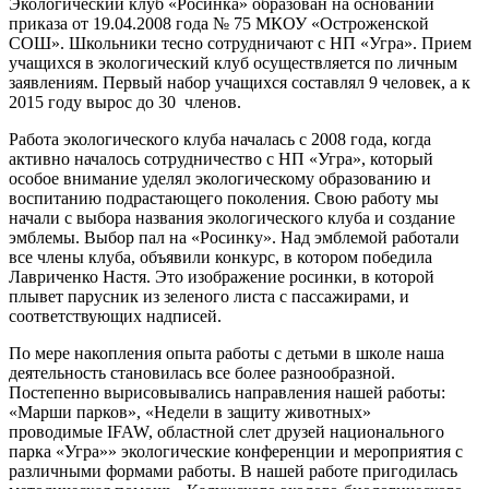
Экологический клуб «Росинка» образован на основании
приказа от 19.04.2008 года № 75 МКОУ «Остроженской
СОШ». Школьники тесно сотрудничают с НП «Угра». Прием
учащихся в экологический клуб осуществляется по личным
заявлениям. Первый набор учащихся составлял 9 человек, а к
2015 году вырос до 30 членов.
Работа экологического клуба началась с 2008 года, когда
активно началось сотрудничество с НП «Угра», который
особое внимание уделял экологическому образованию и
воспитанию подрастающего поколения. Свою работу мы
начали с выбора названия экологического клуба и создание
эмблемы. Выбор пал на «Росинку». Над эмблемой работали
все члены клуба, объявили конкурс, в котором победила
Лавриченко Настя. Это изображение росинки, в которой
плывет парусник из зеленого листа с пассажирами, и
соответствующих надписей.
По мере накопления опыта работы с детьми в школе наша
деятельность становилась все более разнообразной.
Постепенно вырисовывались направления нашей работы:
«Марши парков», «Недели в защиту животных»
проводимые IFAW, областной слет друзей национального
парка «Угра»» экологические конференции и мероприятия с
различными формами работы. В нашей работе пригодилась