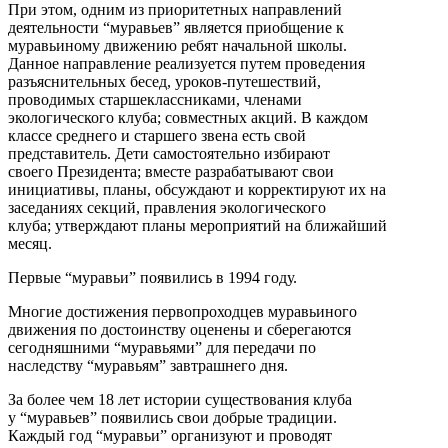
При этом, одним из приоритетных направлений
деятельности “муравьев” является приобщение к
муравьиному движению ребят начальной школы.
Данное направление реализуется путем проведения
разъяснительных бесед, уроков-путешествий,
проводимых старшеклассниками, членами
экологического клуба; совместных акций. В каждом
классе среднего и старшего звена есть свой
представитель. Дети самостоятельно избирают
своего Президента; вместе разрабатывают свои
инициативы, планы, обсуждают и корректируют их на
заседаниях секций, правления экологического
клуба; утверждают планы мероприятий на ближайший
месяц.
Первые “муравьи” появились в 1994 году.
Многие достижения первопроходцев муравьиного
движения по достоинству оценены и сберегаются
сегодняшними “муравьями” для передачи по
наследству “муравьям” завтрашнего дня.
За более чем 18 лет истории существования клуба
у “муравьев” появились свои добрые традиции.
Каждый год “муравьи” организуют и проводят