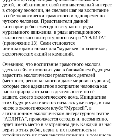
детей, не обративших свой познавательный интерес
в сторону экологии, не сделали шаг на воспитание
в себе экологически грамотного и одновременно
чуткого человека. Представители данной
категории ребят ежегодно вступают в ряды
муравьиного движения, в ряды агитационного
экологического литературного театра “АЭЛИТА”
(приложение 13). Сами становятся
инициаторами новых для “муравьев” праздников,
экологических акций и кампаний.
Очевидно, что воспитание грамотного эколога
здесь и сейчас позволит уже в ближайшем будущем
взрастить экологически грамотных деятелей
(местного, регионального и даже мирового уровня),
которые свое адекватное восприятие человека как
части природы отразят в деятельности по её
защите, своего экологического дома. Инициатива
этих будущих активистов началась уже вчера, в том
числе в экологическом клубе “Муравей”, в
агитационном экологическом литературном театре
“АЭЛИТА”, продолжается сегодня и, несомненно,
будет иметь место в завтрашнем дне. Каждый из нас
верит в этих ребят, верит в их грамотность и
устойчивость их гражданской позиции, в том числе