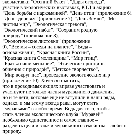
эковыставки “Осенний букет”, “Дары огорода”,
участие в экологических выставках, КТД и акциях
“День борьбы с наркоманией”, “День птиц” (приложение 6),
“День здоровья” (приложение 7), “День Земли”, “Мы
чистим мир”, “Экологическая тревога”,
“Экологический набат”, “Сохраним родную
природу” (приложение 8),
“Экологические листовки” (приложение
9), “Все мы – соседи на планете”, “Вода –
основа жизни”, “Красная книга России”,
“Красная книга Смоленщины”, “Мир птиц”,
“Братья наши меньшие”, “Этические принципы
общения с природой”, “Детское творчество”,
“Мир вокруг нас”, проведение экологических игр
(приложение 10). Хочется отметить,
что в проводимых акциях вправе участвовать и
участвуют не только члены муравьиного движения,
но и те дети, которые еще не вступили в наши ряды,
однако, и мы этому всегда рады, могут стать
“муравьями” в любое время. Ведь для того, чтобы
стать членом экологического клуба “Муравей”
необходимо единственное и самое главное –
разделять цели и задачи муравьиного семейства – любить
природу.