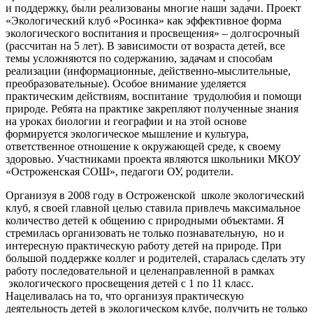
и поддержку, были реализованы многие наши задачи. Проект
«Экологический клуб «Росинка» как эффективное форма
экологического воспитания и просвещения» – долгосрочный
(рассчитан на 5 лет). В зависимости от возраста детей, все
темы усложняются по содержанию, задачам и способам
реализации (информационные, действенно-мыслительные,
преобразовательные). Особое внимание уделяется
практическим действиям, воспитание трудолюбия и помощи
природе. Ребята на практике закрепляют полученные знания
на уроках биологии и географии и на этой основе
формируется экологическое мышление и культура,
ответственное отношение к окружающей среде, к своему
здоровью. Участниками проекта являются школьники МКОУ
«Остроженская СОШ», педагоги ОУ, родители.
Организуя в 2008 году в Остроженской школе экологический
клуб, я своей главной целью ставила привлечь максимальное
количество детей к общению с природными объектами. Я
стремилась организовать не только познавательную, но и
интересную практическую работу детей на природе. При
большой поддержке коллег и родителей, старалась сделать эту
работу последовательной и целенаправленной в рамках
экологического просвещения детей с 1 по 11 класс.
Нацеливалась на то, что организуя практическую
деятельность детей в экологическом клубе, получить не только