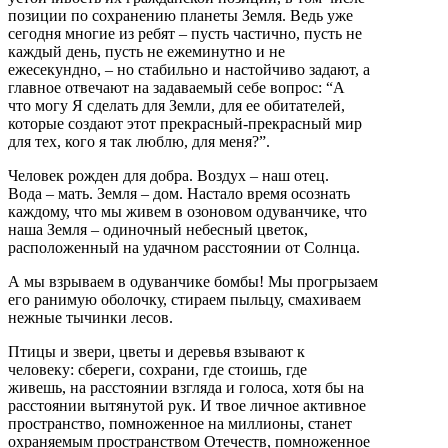
позиции по сохранению планеты Земля. Ведь уже
сегодня многие из ребят – пусть частично, пусть не
каждый день, пусть не ежеминутно и не
ежесекундно, – но стабильно и настойчиво задают, а
главное отвечают на задаваемый себе вопрос: “А
что могу Я сделать для Земли, для ее обитателей,
которые создают этот прекрасный-прекрасный мир
для тех, кого я так люблю, для меня?”.
Человек рожден для добра. Воздух – наш отец.
Вода – мать. Земля – дом. Настало время осознать
каждому, что мы живем в озоновом одуванчике, что
наша Земля – одиночный небесный цветок,
расположенный на удачном расстоянии от Солнца.
А мы взрываем в одуванчике бомбы! Мы прогрызаем
его ранимую оболочку, стираем пыльцу, смахиваем
нежные тычинки лесов.
Птицы и звери, цветы и деревья взывают к
человеку: сбереги, сохрани, где стоишь, где
живешь, на расстоянии взгляда и голоса, хотя бы на
расстоянии вытянутой рук. И твое личное активное
пространство, помноженное на миллионы, станет
охраняемым пространством Отечеств, помноженное