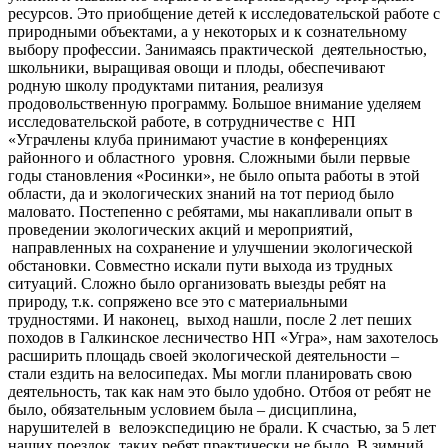
ресурсов. Это приобщение детей к исследовательской работе с
природными объектами, а у некоторых и к сознательному
выбору профессии. Занимаясь практической деятельностью,
школьники, выращивая овощи и плоды, обеспечивают
родную школу продуктами питания, реализуя
продовольственную программу. Большое внимание уделяем
исследовательской работе, в сотрудничестве с НП
«Уграчлены клуба принимают участие в конференциях
районного и областного уровня. Сложными были первые
годы становления «Росинки», не было опыта работы в этой
области, да и экологических знаний на тот период было
маловато. Постепенно с ребятами, мы накапливали опыт в
проведении экологических акций и мероприятий,
направленных на сохранение и улучшении экологической
обстановки. Совместно искали пути выхода из трудных
ситуаций. Сложно было организовать выезды ребят на
природу, т.к. сопряжено все это с материальными
трудностями. И наконец, выход нашли, после 2 лет пеших
походов в Галкинское лесничество НП «Угра», нам захотелось
расширить площадь своей экологической деятельности –
стали ездить на велосипедах. Мы могли планировать свою
деятельность, так как нам это было удобно. Отбоя от ребят не
было, обязательным условием была – дисциплина,
нарушителей в велоэкспедицию не брали. К счастью, за 5 лет
наших поездок, таких ребят практически не было. В зимний