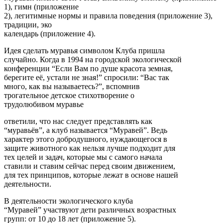
1), гимн (приложение
2), легитимные нормы и правила поведения (приложение 3),
традиции, эко
календарь (приложение 4).
Идея сделать муравья символом Клуба пришла
случайно. Когда в 1994 на городской экологической
конференции “Если Вам по душе красота земная,
берегите её, устали не зная!” спросили: “Вас так
много, как вы называетесь?”, вспомнив
трогательное детское стихотворение о
трудолюбивом муравье
ответили, что нас следует представлять как
“муравьёв”, а клуб называется “Муравей”. Ведь
характер этого добродушного, нуждающегося в
защите животного как нельзя лучше подходит для
тех целей и задач, которые мы с самого начала
ставили и ставим сейчас перед своим движением,
для тех принципов, которые лежат в основе нашей
деятельности.
В деятельности экологического клуба
“Муравей” участвуют дети различных возрастных
групп: от 10 до 18 лет (приложение 5).