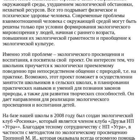
окружающей среды, ухудшением экологической обстановки,
нехваткой ресурсов. Все это подрывает физическое и
психическое здоровье человека. Современные проблемы
взаимоотношений человека с окружающей средой могут быть
решены только при условии формирования экологического
мировоззрения у людей, начиная с раннего возраста,
повышения их экологической грамотности и приобщение к
экологической культуре.
Именно этой проблеме – экологического просвещения и
воспитания, я посвятила свой проект. Он интересен тем, что
школьник приучается к экологически приемлемому
поведению при непосредственом общении с природой, т.е. на
практике. Возможно, этот проект поможет в осуществлении
занятости школьников в сельских школах, в планировании
практических навыков и умений для познания законов
природы, а также для развития творческих способностей. Он
дает направления для реализации экологического
просвещения и воспитания детей.
На базе нашей школы в 2008 году был создан экологический
клуб «Росинка», который является членом клуба «Друзья НП
«Угра»». Благодаря тесному сотрудничеству с НП «Угра», в
частности с методистом по экологическому просвещению
Тропиной М. И., которая оказывала всегда огромную помощь