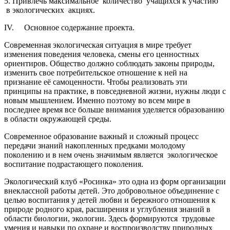
5. Привлечь максимальное количество учащихся к участию
в экологических акциях.
IV. Основное содержание проекта.
Современная экологическая ситуация в мире требует
изменения поведения человека, смены его ценностных
ориентиров. Общество должно соблюдать законы природы,
изменить свое потребительское отношение к ней на
признание её самоценности. Чтобы реализовать эти
принципы на практике, в повседневной жизни, нужны люди с
новым мышлением. Именно поэтому во всем мире в
последнее время все больше внимания уделяется образованию
в области окружающей среды.
Современное образование важный и сложный процесс
передачи знаний накопленных предками молодому
поколению и в нем очень значимым является экологическое
воспитание подрастающего поколения.
Экологический клуб «Росинка» это одна из форм организации
внеклассной работы детей. Это добровольное объединение с
целью воспитания у детей любви и бережного отношения к
природе родного края, расширения и углубления знаний в
области биологии, экологии. Здесь формируются трудовые
умения и навыки по охране и воспроизводству природных