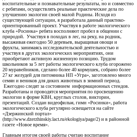
воспитательные и познавательные результаты, но и совместно
с ребятами, осуществлять реальные практические дела по
улучшению экологии своей малой Родины. Исходя из
существующей ситуации, я разработала данный практико-
ориентированный проект. Участвуя в работе экологического
клуба «Росинка» ребята восполняют пробел в общении с
природой. Участвуя в походах в лес, на реку, на родник,
высаживая ежегодно 50 деревьев, выращивая овощи и
фрукты, занимаясь исследовательской деятельностью и
участвуя в других экологических мероприятиях, они
приобретают активную жизненную позицию. Трудом
школьников за 5 лет работы экологического клуба огорожено
20 муравейников, сделано более 40 кормушек, собрано более
27 кг желудей для питомника НП «Угра», заготовлено много
семян и веников для диких животных в зимний период.
Ежегодно следят за состоянием информационных стендов.
Разработаны и проводятся мероприятия по просвещению
экологии в форме КВН, круглых столов, викторин,
презентаций. Создан видеофильм, гимн «Росинки», работа
экологического клуба регулярно освещается на сайте
«Дзержинский портал»
(http://www.dzerzhinskiy.lact.ru/ekologiya/page/2) и в районной
газете «Новое время».
Главным итогом своей работы считаю воспитание