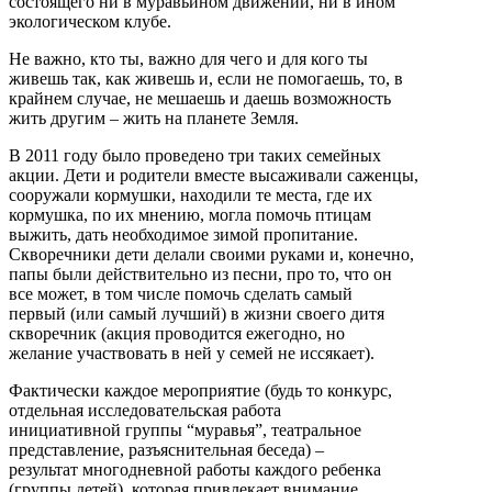
состоящего ни в муравьином движении, ни в ином
экологическом клубе.
Не важно, кто ты, важно для чего и для кого ты
живешь так, как живешь и, если не помогаешь, то, в
крайнем случае, не мешаешь и даешь возможность
жить другим – жить на планете Земля.
В 2011 году было проведено три таких семейных
акции. Дети и родители вместе высаживали саженцы,
сооружали кормушки, находили те места, где их
кормушка, по их мнению, могла помочь птицам
выжить, дать необходимое зимой пропитание.
Скворечники дети делали своими руками и, конечно,
папы были действительно из песни, про то, что он
все может, в том числе помочь сделать самый
первый (или самый лучший) в жизни своего дитя
скворечник (акция проводится ежегодно, но
желание участвовать в ней у семей не иссякает).
Фактически каждое мероприятие (будь то конкурс,
отдельная исследовательская работа
инициативной группы “муравья”, театральное
представление, разъяснительная беседа) –
результат многодневной работы каждого ребенка
(группы детей), которая привлекает внимание