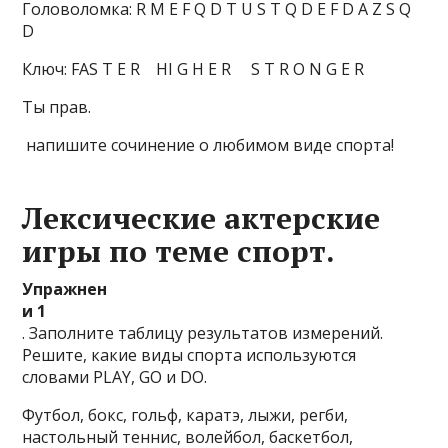
Головоломка: R M E F Q D T U S T Q D E F D A Z S Q
D
Ключ: FAS T E R HI G H E R S T R O N G E R
Ты прав.
напишите сочинение о любимом виде спорта!
Лексические актерские
игры по теме спорт.
Упражнен
и 1
. Заполните таблицу результатов измерений.
Решите, какие виды спорта используются
словами PLAY, GO и DO.
Футбол, бокс, гольф, каратэ, лыжи, регби,
настольный теннис, волейбол, баскетбол,