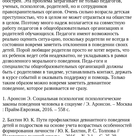
обострен. Эта проблема затрагивает не только педагогов,
ученых, психологов, родителей, но и сотрудников
правохранительных органов. Очень сильно возрасла детская
преступностью, что в целом не может отразиться на обшестве
в целом. Поэтому много надеж возлагается на совместную
работу педагогов в общеобразовательных организациях и
родителей обучающихся. Педагоги имеют возможность
реально оценить ситуа-цию, поскольку родители не всегда в
состоянии вовремя заметить отклонения в поведении своих
детей. Порой любящие родители просто не хотят верить, что
их ребенок ведет себя неадекватно, не укладываясь в рамки
дозволенного морального поведения. Педа-гоги и
специалисты общеобразовательных организаций должны
быть с родителями в тандеме, устанавливать контакт, держать
в курсе событий и оказывать поддержку и помощь. Только
таким образом можно вовремя заметить девиантное
поведение, которое развивается не сразу.
1. Аронсон Э. Социальная психология: психологические
законы поведения человека в социуме / Э. Аронсон. – Москва
: Прайм-Еврознак, 2016. – 558 с.
2. Бахтин Ю. К. Пути профилактики девиантного поведения
детей и подростков на основе учета возрастных особенностей
формирования личности / Ю. К. Бахтин, Р. С. Толпова //