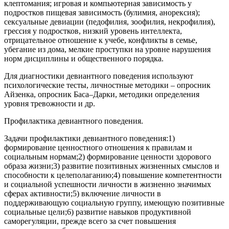
клептомания; игровая и компьютерная зависимость у
подростков пищевая зависимость (булимия, анорексия);
сексуальные девиации (педофилия, зоофилия, некрофилия),
грессия у подростков, низкий уровень интеллекта,
отрицательное отношение к учебе, конфликты в семье,
убегание из дома, мелкие проступки на уровне нарушения
норм дисциплины и общественного порядка.
Для диагностики девиантного поведения используют
психологические тесты, личностные методики – опросник
Айзенка, опросник Баса–Дарки, методики определения
уровня тревожности и др.
Профилактика девиантного поведения.
Задачи профилактики девиантного поведения:1)
формирование ценностного отношения к правилам и
социальным нормам;2) формирование ценности здорового
образа жизни;3) развитие позитивных жизненных смыслов и
способности к целеполаганию;4) повышение компетентности
и социальной успешности личности в жизненно значимых
сферах активности;5) включение личности в
поддерживающую социальную группу, имеющую позитивные
социальные цели;6) развитие навыков продуктивной
саморегуляции, прежде всего за счет повышения