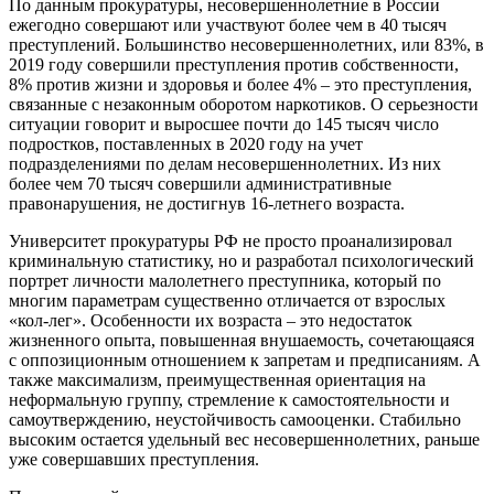
По данным прокуратуры, несовершеннолетние в России
ежегодно совершают или участвуют более чем в 40 тысяч
преступлений. Большинство несовершеннолетних, или 83%, в
2019 году совершили преступления против собственности,
8% против жизни и здоровья и более 4% – это преступления,
связанные с незаконным оборотом наркотиков. О серьезности
ситуации говорит и выросшее почти до 145 тысяч число
подростков, поставленных в 2020 году на учет
подразделениями по делам несовершеннолетних. Из них
более чем 70 тысяч совершили административные
правонарушения, не достигнув 16-летнего возраста.
Университет прокуратуры РФ не просто проанализировал
криминальную статистику, но и разработал психологический
портрет личности малолетнего преступника, который по
многим параметрам существенно отличается от взрослых
«кол-лег». Особенности их возраста – это недостаток
жизненного опыта, повышенная внушаемость, сочетающаяся
с оппозиционным отношением к запретам и предписаниям. А
также максимализм, преимущественная ориентация на
неформальную группу, стремление к самостоятельности и
самоутверждению, неустойчивость самооценки. Стабильно
высоким остается удельный вес несовершеннолетних, раньше
уже совершавших преступления.