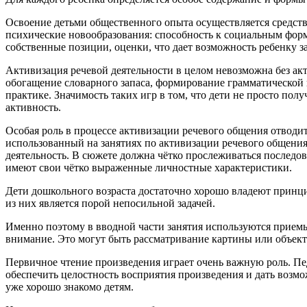
Освоение детьми общественного опыта осуществляется средств
психические новообразования: способность к социальным фор
собственные позиции, оценки, что дает возможность ребенку з
Активизация речевой деятельности в целом невозможна без ак
обогащение словарного запаса, формирование грамматической
практике. Значимость таких игр в том, что дети не просто п
активность.
Особая роль в процессе активизации речевого общения отводит
использованный на занятиях по активизации речевого общения,
деятельность. В сюжете должна чётко прослеживаться последо
имеют свои чётко выраженные личностные характеристики.
Дети дошкольного возраста достаточно хорошо владеют принц
из них является порой непосильной задачей.
Именно поэтому в вводной части занятия используются прие
внимание. Это могут быть рассматривание картины или объект
Первичное чтение произведения играет очень важную роль. Пед
обеспечить целостность восприятия произведения и дать возмо
уже хорошо знакомо детям.