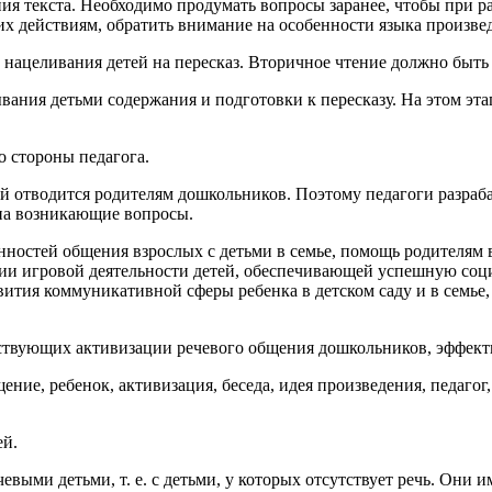
ния текста. Необходимо продумать вопросы заранее, чтобы при 
их действиям, обратить внимание на особенности языка произве
е нацеливания детей на пересказ. Вторичное чтение должно быт
вания детьми содержания и подготовки к пересказу. На этом эта
о стороны педагога.
ей отводится родителям дошкольников. Поэтому педагоги разра
 на возникающие вопросы.
бенностей общения взрослых с детьми в семье, помощь родителя
витии игровой деятельности детей, обеспечивающей успешную со
ития коммуникативной сферы ребенка в детском саду и в семье
бствующих активизации речевого общения дошкольников, эффекти
ие, ребенок, активизация, беседа, идея произведения, педагог,
ей.
евыми детьми, т. е. с детьми, у которых отсутствует речь. Они