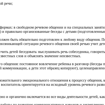
ой речи;
х формах: в свободном речевом общении и на специальных занят
ы) и правильно организованные беседы с детьми (подготовленные
олжен быть обязательно подготовлен к любому виду общения. Под
 возникающей ситуации речевого общения своей речью учит дете
учить детей беседовать: выслушивать речь собеседника, говорить
звестных слов и объяснять значение неизвестных.
 общения: постоянное вовлечение ребенка в разговор (беседы пе
ой коммуникации, а дети этот образец копируют), целенаправлен
положительного эмоционального отношения к процессу общения,
воспитатель ориентируется на исходный уровень речевого разв
 и органично включается во все виды деятельности детей, как н
ы работы по развитию коммуникативных навыков и закреплению 