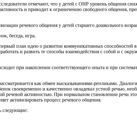
сследователи отмечают, что у детей с ОНР уровень общения сни
 активность и приводит к ограничению свободного общения, пре
ивизации речевого общения у детей старшего дошкольного возрас
ок, беседа, игра.
первый план идею о развитии коммуникативных способностей в 
выработать и развить те способы взаимодействия с собой и с ок
сходит при накоплении соответствующего опыта и при система
 рассматривается как обмен высказываниями-репликами. Диалог
нок своевременно и качественно овладевал устной речью, необх
ной речевой активностью. При нормальном становлении речи этот
яет активизировать процесс речевого общения.
ь следующие: