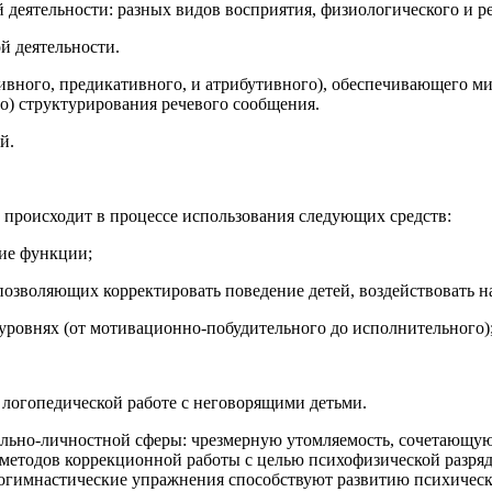
й деятельности: разных видов восприятия, физиологического и 
й деятельности.
ивного, предикативного, и атрибутивного), обеспечивающего 
о) структурирования речевого сообщения.
й.
и происходит в процессе использования следующих средств:
ие функции;
зволяющих корректировать поведение детей, воздействовать н
уровнях (от мотивационно-побудительного до исполнительного)
логопедической работе с неговорящими детьми.
льно-личностной сферы: чрезмерную утомляемость, сочетающую
 методов коррекционной работы с целью психофизической разряд
хогимнастические упражнения способствуют развитию психическ