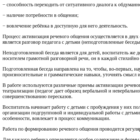
− способность переходить от ситуативного диалога к обдуманн
− наличие потребности в общении;
− вовлечение ребёнка в доступную для него деятельность.
Процесс активизация речевого общения осуществляется в дву
является разговор педагога с детьми (неподготовленные бесед
Неподготовленной беседа является для детей, воспитатель же д
носителем грамотной разговорной речи, он в каждой стихийно
Подготовленная беседа направлена на то, чтобы, во-первых, на
произносительные и грамматические навыки, уточнять смысл и
В работе используются различные приемы активизации речевого
театрализации (педагог дает образец вербальной и невербальн
совершенствованию пересказов.
Воспитатель начинает работу с детьми с пробуждения у них 
организации подгрупповой и индивидуальной работы с детьми 
особенности, вовлекает в процесс коммуникации.
Работа по формированию речевого общения проводится регулярно
Для каждого ребенка определяется особое содержание и форм