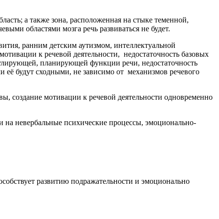
асть; а также зона, расположенная на стыке теменной,
евыми областями мозга речь развиваться не будет.
звития, ранним детским аутизмом, интеллектуальной
мотивации к речевой деятельности, недостаточность базовых
улирующей, планирующей функции речи, недостаточность
чи её будут сходными, не зависимо от механизмов речевого
вы, создание мотивации к речевой деятельности одновременно
 и на невербальные психические процессы, эмоционально-
пособствует развитию подражательности и эмоционально