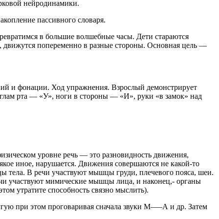
рковой нейродинамики.
акопление пассивного словаря.
 превратимся в большие волшебные часы. Дети стараются
ях, движутся попеременно в разные стороны. Основная цель —
ний и фонации. Ход упражнения. Взрослый демонстрирует
глам рта — «У», ноги в стороны — «И», руки «в замок» над
физическом уровне речь — это разновидность движения,
сякое иное, нарушается. Движения совершаются не какой-то
ы тела. В речи участвуют мышцы груди, плечевого пояса, шеи.
ечи участвуют мимические мышцы лица, и наконец,- органы
этом утратите способность связно мыслить).
угую при этом проговаривая сначала звуки М—–А и др. Затем