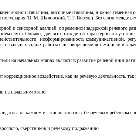
жней лобной извилины; височные извилины; нижняя теменная обл
полушария (В. М. Шкловский, Т. Г. Визель). Без связи между реч
торной и сенсорной алалией, с временной задержкой речевого ра
ем слуха. Однако, для всех этих детей характерны отсутствие 
 действительности, несформированность коммуникативной, рег
на начальных этапах работы с неговорящими детьми цели и зада
ьми на начальных этапах являются: развитие речевой инициати
 коррекционное воздействие, как на речевую деятельность, так
и на начальном этапе:
 педагога на каждом из этапов занятия с безречевым ребёнком с
зрослого, сверстников и речевому подражанию