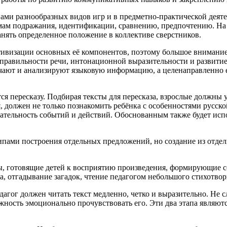
ами разнообразных видов игр и в предметно-практической деят
мам подражания, идентификации, сравнению, предпочтению. На 
анять определенное положение в коллективе сверстников.
тивизации основных её компонентов, поэтому большое внимание
 правильности речи, интонационной выразительности и развити
олучают и анализируют языковую информацию, а целенаправленно
ся пересказу. Подбирая тексты для пересказа, взрослые должны 
 должен не только познакомить ребёнка с особенностями русско
вательность событий и действий. Обоснованным также будет ис
ипами построения отдельных предложений, но создание из отде
мы, готовящие детей к восприятию произведения, формирующие
а, отгадывание загадок, чтение педагогом небольшого стихотво
агог должен читать текст медленно, четко и выразительно. Не 
жность эмоционально прочувствовать его. Эти два этапа являют