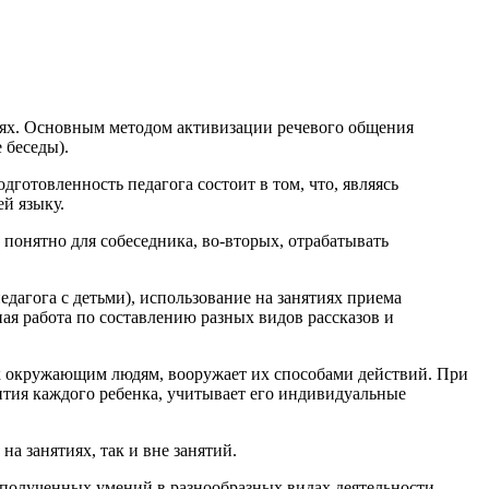
иях. Основным методом активизации речевого общения
 беседы).
готовленность педагога состоит в том, что, являясь
й языку.
 понятно для собеседника, во-вторых, отрабатывать
дагога с детьми), использование на занятиях приема
ная работа по составлению разных видов рассказов и
 к окружающим людям, вооружает их способами действий. При
ития каждого ребенка, учитывает его индивидуальные
а занятиях, так и вне занятий.
полученных умений в разнообразных видах деятельности.