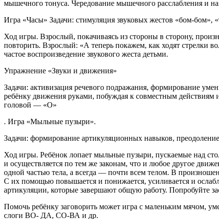
мышечного тонуса. Чередование мышечного расслабления и н
Игра «Часы» Задачи: стимуляция звуковых жестов «бом-бом», 
Ход игры. Взрослый, покачиваясь из стороны в сторону, произ
повторить. Взрослый: «А теперь покажем, как ходят стрелки во
частое воспроизведение звукового жеста детьми.
Упражнение «Звуки и движения»
Задачи: активизация речевого подражания, формирование уме
ребёнку движения руками, побуждая к совместным действиям и
головой — «О»
. Игра «Мыльные пузыри».
Задачи: формирование артикуляционных навыков, преодоление
Ход игры. Ребёнок лопает мыльные пузыри, пускаемые над стол
и осуществляется по тем же законам, что и любое другое движ
одной частью тела, а всегда — почти всем телом. В произноше
С их помощью повышается и понижается, усиливается и ослабл
артикуляции, которые завершают общую работу. Попробуйте зас
Помочь ребёнку заговорить может игра с маленьким мячом, ум
слоги ВО- ДА, СО-ВА и др.