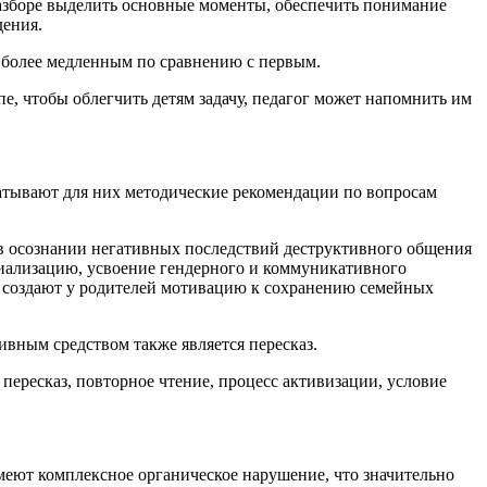
разборе выделить основные моменты, обеспечить понимание
дения.
ь более медленным по сравнению с первым.
пе, чтобы облегчить детям задачу, педагог может напомнить им
батывают для них методические рекомендации по вопросам
м в осознании негативных последствий деструктивного общения
циализацию, усвоение гендерного и коммуникативного
, создают у родителей мотивацию к сохранению семейных
вным средством также является пересказ.
 пересказ, повторное чтение, процесс активизации, условие
 имеют комплексное органическое нарушение, что значительно