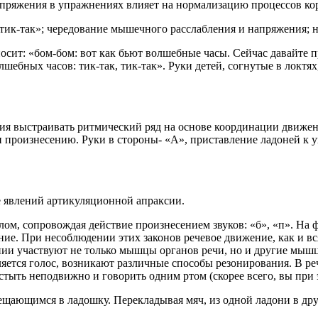
апряжения в упражнениях влияет на нормализацию процессов ко
«тик-так»; чередование мышечного расслабления и напряжения; н
носит: «бом-бом: вот как бьют волшебные часы. Сейчас давайте
лшебных часов: тик-так, тик-так». Руки детей, согнутые в локт
ния выстраивать ритмический ряд на основе координации движе
 произнесению. Руки в стороны- «А», приставление ладоней к у
 явлений артикуляционной апраксии.
ом, сопровождая действие произнесением звуков: «б», «п». На 
ение. При несоблюдении этих законов речевое движение, как и в
нии участвуют не только мышцы органов речи, но и другие мышц
яется голос, возникают различные способы резонирования. В р
тыть неподвижно и говорить одним ртом (скорее всего, вы при 
ещающимся в ладошку. Перекладывая мяч, из одной ладони в др