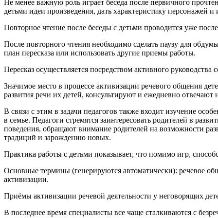
Не менее важную роль играет беседа после первичного прочте
детьми идеи произведения, дать характеристику персонажей и 
Повторное чтение после беседы с детьми проводится уже посл
После повторного чтения необходимо сделать паузу для обдумы
план пересказа или использовать другие приемы работы.
Пересказ осуществляется посредством активного руководства с
Значимое место в процессе активизации речевого общения дет
развития речи их детей, консультируют и ежедневно отвечают
В связи с этим в задачи педагогов также входит изучение осо
в семье. Педагоги стремятся заинтересовать родителей в раз
поведения, обращают внимание родителей на возможности разв
традиций и зарождению новых.
Практика работы с детьми показывает, что помимо игр, спосо
Основные термины (генерируются автоматически): речевое общен
активизации.
Приёмы активизации речевой деятельности у неговорящих дет
В последнее время специалисты все чаще сталкиваются с безреч