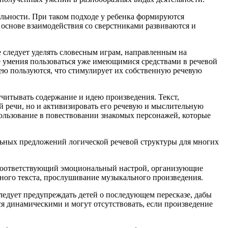
ельности. При таком подходе у ребенка формируются
основе взаимодействия со сверстниками развиваются и
 следует уделять словесным играм, направленным на
е умения пользоваться уже имеющимися средствами в речевой
 ею пользуются, что стимулирует их собственную речевую
учитывать содержание и идею произведения. Текст,
й речи, но и активизировать его речевую и мыслительную
пользование в повествовании знакомых персонажей, которые
льных предложений логической речевой структуры для многих
 соответствующий эмоциональный настрой, организующие
рного текста, прослушивание музыкального произведения.
следует предупреждать детей о последующем пересказе, дабы
ся динамическими и могут отсутствовать, если произведение