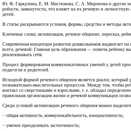
Ю. Ф. Гаркулина, Е. М. Мастюкова, С. А. Миронова и другие и
робости, замкнутости, что влияет на их речевую и личностную
детей.
В статье раскрываются условия, формы, средства и методы акт
Ключевые слова: активизация, речевое общение, пересказ, ребен
Современная концепция развития дошкольников выдвигает на 
всего, речевой. Главная цель образования — помочь ребенку 
реализовывать себя.
Процесс формирования коммуникативных умений у детей прои
педагогов и родителей.
Исходной формой речевого общения является диалог, который
познавательно-мыслительных процессов. Между тем, чтобы ребе
контакт со сверстниками и взрослыми, т. е. обладал определен
правильная организация жизни и речевой коммуникации позвол
Среди условий активизации речевого общения можно выделит
− общая активность, коммуникабельность, инициативность;
− умение преодолевать застенчивость;