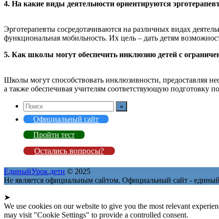
4. На какие виды деятельности ориентируются эрготерапев
Эрготерапевты сосредотачиваются на различных видах деятельно
функциональная мобильность. Их цель – дать детям возможност
5. Как школы могут обеспечить инклюзию детей с ограни
Школы могут способствовать инклюзивности, предоставляя не
а также обеспечивая учителям соответствующую подготовку по
Официальный сайт
Пройти тест
Остались вопросы?
ЕдиныйУрок.дети
© 2025
Не является официальным сайтом. Официальный сайт - единый
➤
We use cookies on our website to give you the most relevant experien
may visit "Cookie Settings" to provide a controlled consent.