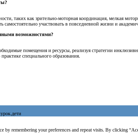
ты?
сти, таких как зрительно-моторная координация, мелкая моторик
ь самостоятельно участвовать в повседневной жизни и академич
ченными возможностями?
обходимые помещения и ресурсы, реализуя стратегии инклюзивн
 практике специального образования.
урок.дети
ce by remembering your preferences and repeat visits. By clicking “Ac