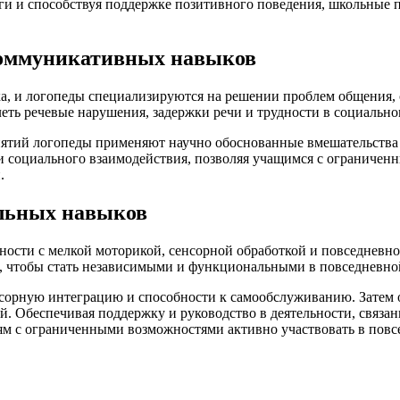
ги и способствуя поддержке позитивного поведения, школьные п
коммуникативных навыков
а, и логопеды специализируются на решении проблем общения,
еть речевые нарушения, задержки речи и трудности в социальн
нятий логопеды применяют научно обоснованные вмешательств
и и социального взаимодействия, позволяя учащимся с огранич
.
альных навыков
ости с мелкой моторикой, сенсорной обработкой и повседневн
и, чтобы стать независимыми и функциональными в повседневно
нсорную интеграцию и способности к самообслуживанию. Затем
 Обеспечивая поддержку и руководство в деятельности, связанн
ям с ограниченными возможностями активно участвовать в повс