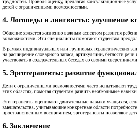
трудностей. Проводя оценку, предлагая консультационные услу
детей с ограниченными возможностями.
4. Логопеды и лингвисты: улучшение 
Общение является жизненно важным аспектом развития ребенк
возможностями. Эти специалисты помогают студентам преодол
В рамках индивидуальных или групповых терапевтических за
на расширение словарного запаса, артикуляции, беглости реч
участвовать в содержательных беседах со своими сверстниками
5. Эрготерапевты: развитие функцион
Дети с ограниченными возможностями часто испытывают трудн
этих областях, помогая студентам развить необходимые навык
Эти терапевты оценивают двигательные навыки учащихся, се
вмешательства, учитывающие конкретные области потребностей.
пространственным восприятием, эрготерапевты позволяют дет
6. Заключение